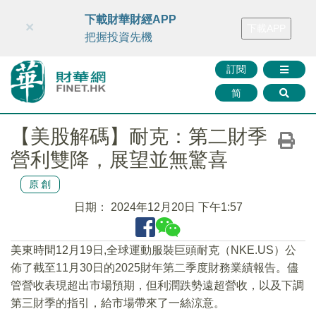
財華智庫網
FINTV
FINMETA
財華證券
媒體矩陣
下載財華財經APP
×
下載APP
智庫沙龍
聯絡我們
把握投資先機
訂閱
简
【美股解碼】耐克：第二財季
營利雙降，展望並無驚喜
原創
日期：
2024年12月20日 下午1:57
美東時間12月19日,全球運動服裝巨頭耐克（NKE.US）公
佈了截至11月30日的2025財年第二季度財務業績報告。儘
管營收表現超出市場預期，但利潤跌勢遠超營收，以及下調
第三財季的指引，給市場帶來了一絲涼意。