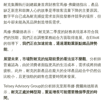
耐克集團執行副總裁兼首席財務官馬修·弗蘭德指出，產品
缺乏新意和鼓舞人心的故事是導致客流量下降的主要原因。
數字平台已成為耐克捕捉需求並與批發夥伴競爭的場所，但
如今卻未能為其品牌創造增長需求。
馬修·弗蘭德表示：「耐克第二季度的財務表現基本符合我
們的預期，我們正在調整業務組合方面取得進展。在Elliott
的領導下，
我們正在加速前進，通過運動重新點燃品牌勢
能
。」
展望未來，市場對耐克的短期前景的看法並不樂觀
。分析師
普遍認為，由於消費者面臨更高的生活成本，需求或將持續
疲軟。此外，耐克的新產品在龐大的全球產品組合中仍然佔
比較小，且更強勁的銷售也需要時間來發展。
Telsey Advisory Group的分析師克里斯蒂娜·費爾南德斯表
示，
耐克正處於轉型期，重返增長可能需要幾個季度的時
間。