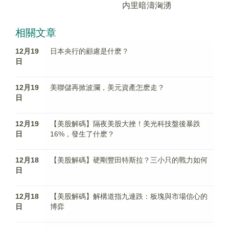
内里暗濤洶湧
相關文章
12月19
日本央行的顧慮是什麽？
日
12月19
美聯儲再掀波瀾，美元資產怎麽走？
日
12月19
【美股解碼】隔夜美股大挫！美光科技盤後暴跌
日
16%，發生了什麽？
12月18
【美股解碼】硬剛豐田特斯拉？三小只的戰力如何
日
12月18
【美股解碼】解構道指九連跌：板塊與市場信心的
日
博弈