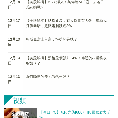
12月18
【美股解碼】ASIC爆火！英偉達AI「霸主」地位
日
受到挑戰？
12月17
【美股解碼】納指新高，有人歡喜有人憂！馬斯克
日
身價暴增，超微電腦跌逾8%
12月13
馬斯克當上首富，得益的是她？
日
12月13
【美股解碼】盤後股價飙升14%！博通的AI業務表
日
現如何？
12月13
為何降息的美元依然走強？
日
視頻
【今日IPO】东阳光药[6887.HK]暴跌后大反