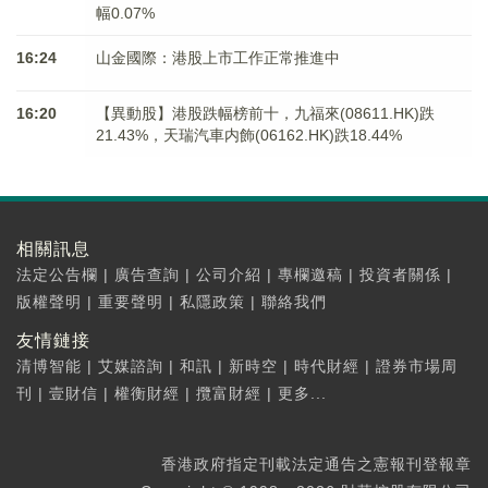
幅0.07%
16:24
山金國際：港股上市工作正常推進中
16:20
【異動股】港股跌幅榜前十，九福來(08611.HK)跌
21.43%，天瑞汽車内飾(06162.HK)跌18.44%
相關訊息
法定公告欄
|
廣告查詢
|
公司介紹
|
專欄邀稿
|
投資者關係
|
版權聲明
|
重要聲明
|
私隱政策
|
聯絡我們
友情鏈接
清博智能
|
艾媒諮詢
|
和訊
|
新時空
|
時代財經
|
證券市場周
刊
|
壹財信
|
權衡財經
|
攬富財經
|
更多...
香港政府指定刊載法定通告之憲報刊登報章