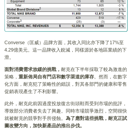
Converse（匡威）品牌方面，其收入同比亦下降了17%至
4.29億美元。這一品牌收入銳減，同樣源於各地區業績的下
滑。
面對消費需求放緩的挑戰，
耐克在下半年採取了較為激進的
策略，
重新佈局自有門店和數字渠道的庫存
。然而，在數字
化方面，耐克犯了策略性的錯誤，對其各部門的健康和零售
促銷表現產生了不利影響。
此外，耐克此前因過度投放復古街頭鞋而受到市場的批評，
導致部分消費者失去了興趣。同時市場競爭激烈，空間很快
就被耐克的競爭對手所侵蝕。
為了應對這些挑戰，耐克正試
圖改變方向，加快新產品的推出步伐。