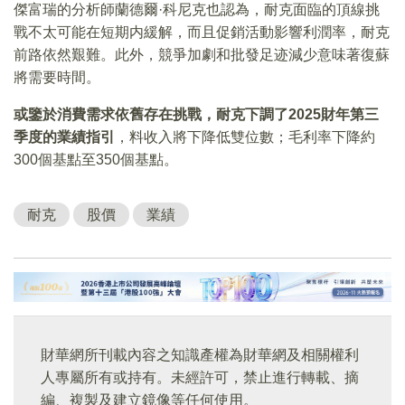
傑富瑞的分析師蘭德爾·科尼克也認為，耐克面臨的頂線挑
戰不太可能在短期内緩解，而且促銷活動影響利潤率，耐克
前路依然艱難。此外，競爭加劇和批發足迹減少意味著復蘇
將需要時間。
或鑒於消費需求依舊存在挑戰，耐克下調了2025財年第三
季度的業績指引
，料收入將下降低雙位數；毛利率下降約
300個基點至350個基點。
耐克
股價
業績
財華網所刊載內容之知識產權為財華網及相關權利
人專屬所有或持有。未經許可，禁止進行轉載、摘
編、複製及建立鏡像等任何使用。