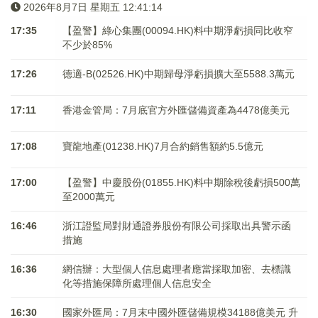
2026年8月7日 星期五 12:41:15
17:35
【盈警】綠心集團(00094.HK)料中期淨虧損同比收窄
不少於85%
17:26
德適-B(02526.HK)中期歸母淨虧損擴大至5588.3萬元
17:11
香港金管局：7月底官方外匯儲備資產為4478億美元
17:08
寶龍地產(01238.HK)7月合約銷售額約5.5億元
17:00
【盈警】中慶股份(01855.HK)料中期除稅後虧損500萬
至2000萬元
16:46
浙江證監局對財通證券股份有限公司採取出具警示函
措施
16:36
網信辦：大型個人信息處理者應當採取加密、去標識
化等措施保障所處理個人信息安全
16:30
國家外匯局：7月末中國外匯儲備規模34188億美元 升