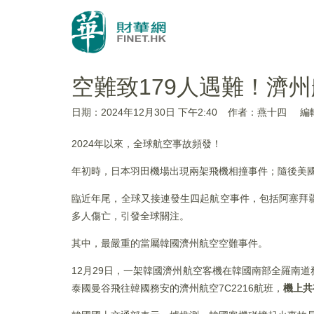
空難致179人遇難！濟
日期：2024年12月30日 下午2:40
作者：燕十四
編
2024年以來，全球航空事故頻發！
年初時，日本羽田機場出現兩架飛機相撞事件；隨後美
臨近年尾，全球又接連發生四起航空事件，包括阿塞拜
多人傷亡，引發全球關注。
其中，最嚴重的當屬韓國濟州航空空難事件。
12月29日，一架韓國濟州航空客機在韓國南部全羅南
泰國曼谷飛往韓國務安的濟州航空7C2216航班，
機上共