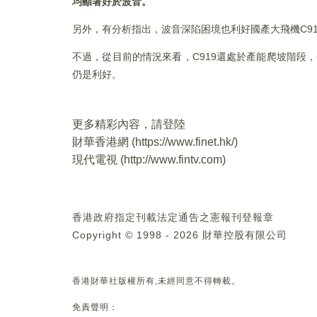
均顯著好於波音。
另外，有分析指出，波音深陷困境也利好國產大飛機C91
不過，從目前的情況來看，C919還處於產能爬坡階段
仍是利好。
更多精彩內容，請登陸
財華香港網 (
https://www.finet.hk/
)
現代電視 (
http://www.fintv.com
)
香港政府指定刊載法定通告之憲報刊登報章
Copyright © 1998 - 2026 財華控股有限公司
香港財華社版權所有,未經同意不得轉載。
免責聲明：