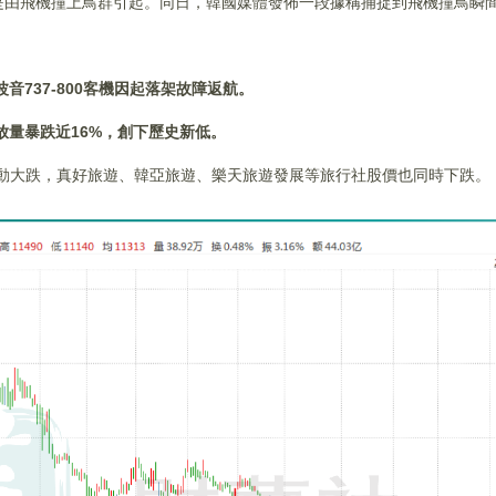
是由飛機撞上鳥群引起。同日，韓國媒體發佈一段據稱捕捉到飛機撞鳥瞬
。
音737-800客機因起落架故障返航。
放量暴跌近16%，創下歷史新低。
gs也聯動大跌，真好旅遊、韓亞旅遊、樂天旅遊發展等旅行社股價也同時下跌。