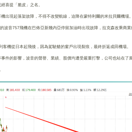
已經喜提「脆皮」之名。
7客機出現起落架故障，不得不改變航線，迫降在蒙特利爾的米拉貝爾機場
坐的波音757飛機在巴佈亞新幾内亞停留加油時出現故障，拉克森改乘商
。
-9系列客機從日本起飛後，因為駕駛艙的窗戶出現裂痕，最終折返成田機場。
等事件的影響，波音的聲譽、業績、股價均遭受嚴重打擊，公司也站在了
。