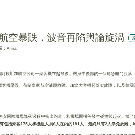
州航空暴跌，波音再陷輿論旋渦
輯：Anna
國阿拉斯加航空公司一架客機在起飛後，機身中後部的一個應急艙門脫落
疆客機墜毀、荷蘭皇家航空液壓故障、加拿大客機起落架故障，以及韓國
道務安國際機場降落過程中衝出跑道，和機場圍欄等發生碰撞後起火。據
有包括乘客175人和機組人員6人在内的181人，最終只有2人幸免於難，