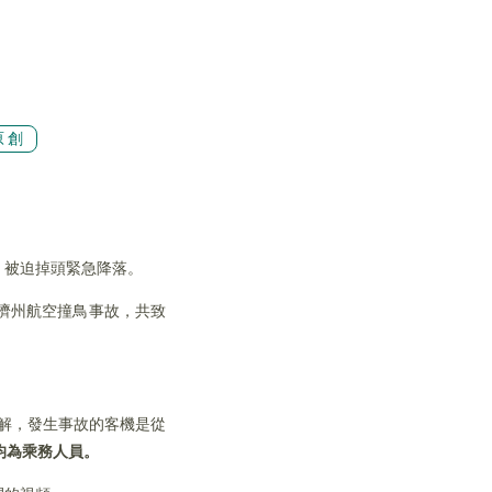
原創
，被迫掉頭緊急降落。
濟州航空撞鳥事故，共致
了解，發生事故的客機是從
均為乘務人員。