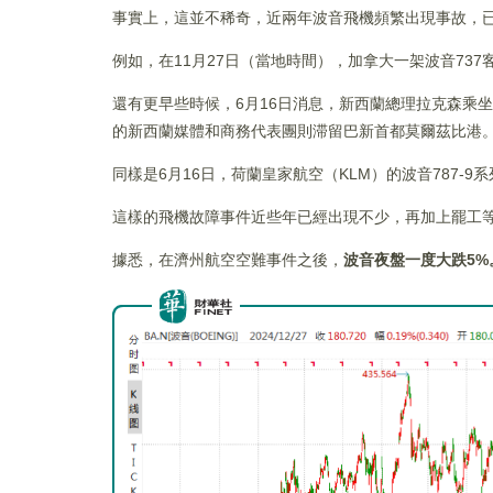
事實上，這並不稀奇，近兩年波音飛機頻繁出現事故，
例如，在11月27日（當地時間），加拿大一架波音73
還有更早些時候，6月16日消息，新西蘭總理拉克森乘
的新西蘭媒體和商務代表團則滞留巴新首都莫爾茲比港
同樣是6月16日，荷蘭皇家航空（KLM）的波音787
這樣的飛機故障事件近些年已經出現不少，再加上罷工
據悉，在濟州航空空難事件之後，
波音夜盤一度大跌5%