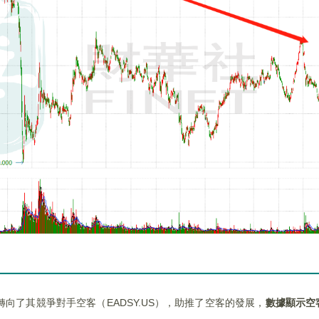
了其競爭對手空客（EADSY.US），助推了空客的發展，
數據顯示空