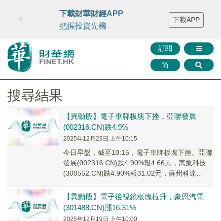
財華智庫網
FINTV
FINMETA
財華證券
媒體矩陣
下載財華財經APP
×
下載APP
智庫沙龍
聯絡我們
把握投資先機
訂閱
简
搜尋結果
【異動股】電子車牌板塊下挫，亞聯發展
(002316.CN)跌4.9%
2025年12月23日 上午10:15
今日早盤，截至10:15，電子車牌板塊下挫。亞聯
發展(002316.CN)跌4.90%報4.66元，萬集科技
(300552.CN)跌4.90%報31.02元，蘇州科達
(60366...
【異動股】電子後視鏡板塊拉升，豪恩汽電
(301488.CN)漲16.31%
2025年12月19日 上午10:00