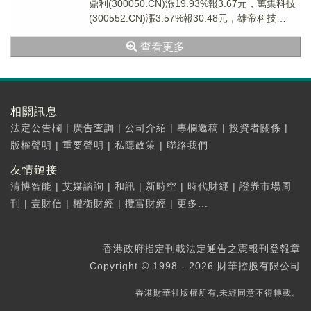
鼎利(300050.CN)漲19.93%報3.67元，萬集科技
(300552.CN)漲3.57%報30.48元，雄帝科技
(3005...
查看更多
相關訊息
法定公告欄
|
廣告查詢
|
公司介紹
|
專欄邀稿
|
投資者關係
|
版權聲明
|
重要聲明
|
私隱政策
|
聯絡我們
友情鏈接
清博智能
|
艾媒諮詢
|
和訊
|
新時空
|
時代財經
|
證券市場周
刊
|
壹財信
|
權衡財經
|
攬富財經
|
更多...
香港政府指定刊載法定通告之憲報刊登報章
Copyright © 1998 - 2026 財華控股有限公司
香港財華社版權所有,未經同意不得轉載。