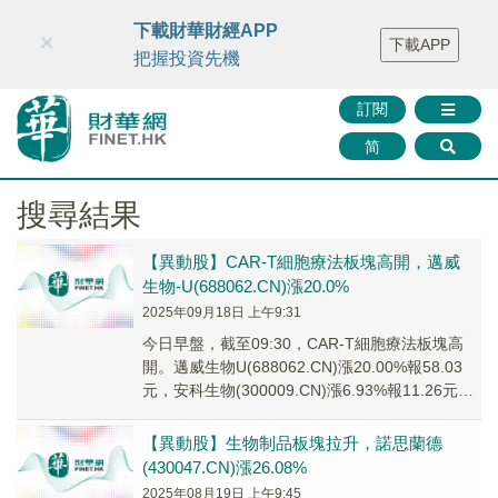
財華智庫網
FINTV
FINMETA
財華證券
媒體矩陣
下載財華財經APP
×
下載APP
智庫沙龍
聯絡我們
把握投資先機
訂閱
简
搜尋結果
【異動股】CAR-T細胞療法板塊高開，邁威
生物-U(688062.CN)漲20.0%
2025年09月18日 上午9:31
今日早盤，截至09:30，CAR-T細胞療法板塊高
開。邁威生物U(688062.CN)漲20.00%報58.03
元，安科生物(300009.CN)漲6.93%報11.26元，
智飛...
【異動股】生物制品板塊拉升，諾思蘭德
(430047.CN)漲26.08%
2025年08月19日 上午9:45