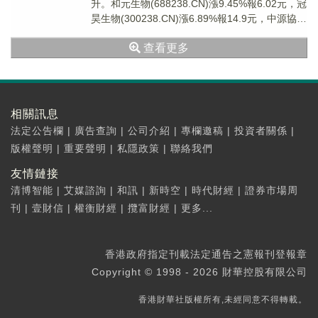
升。和元生物(688238.CN)漲9.45%報6.02元，冠
昊生物(300238.CN)漲6.89%報14.9元，中源協和
(6...
查看更多
相關訊息
法定公告欄
|
廣告查詢
|
公司介紹
|
專欄邀稿
|
投資者關係
|
版權聲明
|
重要聲明
|
私隱政策
|
聯絡我們
友情鏈接
清博智能
|
艾媒諮詢
|
和訊
|
新時空
|
時代財經
|
證券市場周
刊
|
壹財信
|
權衡財經
|
攬富財經
|
更多...
香港政府指定刊載法定通告之憲報刊登報章
Copyright © 1998 - 2026 財華控股有限公司
香港財華社版權所有,未經同意不得轉載。