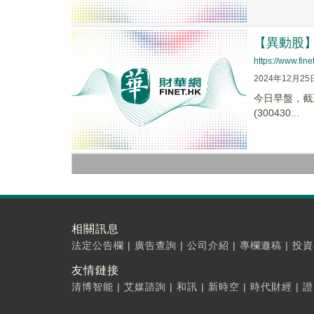
【異動股】人
https://www.fi
2024年12月25
今日早盤，截至0
(300430...
相關訊息
法定公告欄
|
廣告查詢
|
公司介紹
|
專欄邀稿
|
投資
友情鏈接
清博智能
|
艾媒諮詢
|
和訊
|
新時空
|
時代財經
|
證