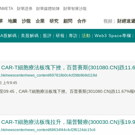
INMETA
財華證券
財華
媒體矩陣
財華
智庫沙龍
單
地圖
沙龍
企業
研究
顧問
合作
視頻
財經速
A股解碼
美股解碼
股評
研報
專訪
活動
Web3 Space專欄
AR-T細胞療法板塊下挫，百普賽斯(301080.CN)跌11.6
net.hk/newscenter/news_content/697818b0c4cf2fdb9b9d119d
日 上午9:45
9:45，CAR-T細胞療法板塊下挫。百普賽斯(301080.CN)跌11.67%報61
AR-T細胞療法板塊拉升，陽普醫療(300030.CN)漲19.9
net.hk/newscenter/news_content/68634f44c4cf2f6124dc15c6