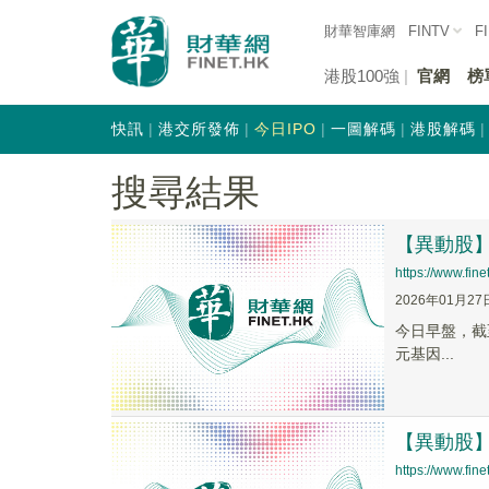
財華智庫網
FINTV
F
港股100強
官網
榜
快訊
港交所發佈
今日IPO
一圖解碼
港股解碼
搜尋結果
【異動股】C
https://www.fi
2026年01月27
今日早盤，截至0
元基因...
【異動股】C
https://www.fi