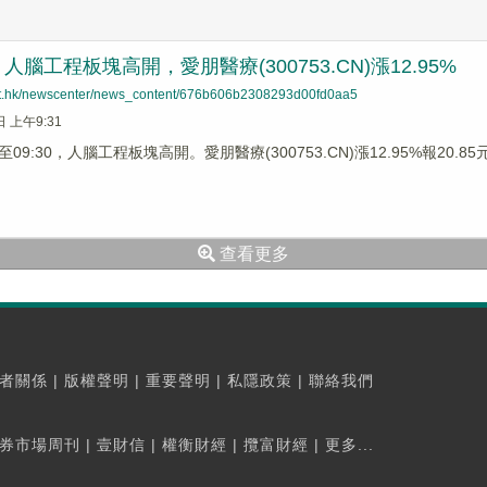
腦工程板塊高開，愛朋醫療(300753.CN)漲12.95%
net.hk/newscenter/news_content/676b606b2308293d00fd0aa5
日 上午9:31
9:30，人腦工程板塊高開。愛朋醫療(300753.CN)漲12.95%報20.85元
查看更多
者關係
|
版權聲明
|
重要聲明
|
私隱政策
|
聯絡我們
券市場周刊
|
壹財信
|
權衡財經
|
攬富財經
|
更多...