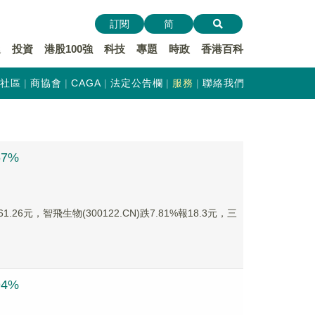
訂閱
简
遞
投資
港股100強
科技
專題
時政
香港百科
社區
商協會
CAGA
法定公告欄
服務
聯絡我們
7%
.26元，智飛生物(300122.CN)跌7.81%報18.3元，三
4%