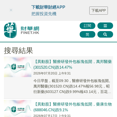
財華智庫網
FINTV
FINMETA
財華證券
媒體矩陣
下載財華財經APP
×
下載APP
智庫沙龍
聯絡我們
把握投資先機
訂閱
简
搜尋結果
【異動股】醫療研發外包板塊低開，萬邦醫藥
(301520.CN)跌14.47%
2026年07月20日 上午9:31
今日早盤，截至09:30，醫療研發外包板塊低開。
萬邦醫藥(301520.CN)跌14.47%報56.98元，昭
衍新藥(603127.CN)跌9.99%報43.14元，百花醫
藥(6...
【異動股】醫療研發外包板塊低開，藥康生物
(688046.CN)跌9.1%
2026年07月17日 上午9:31