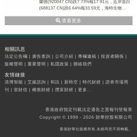
蘭德(920047.CN)跌7.73%報17.91元，近岸蛋白
(688137.CN)跌6.64%報33.59元，海特生物
(3006...
查看更多
相關訊息
法定公告欄
|
廣告查詢
|
公司介紹
|
專欄邀稿
|
投資者關係
|
版權聲明
|
重要聲明
|
私隱政策
|
聯絡我們
友情鏈接
清博智能
|
艾媒諮詢
|
和訊
|
新時空
|
時代財經
|
證券市場周
刊
|
壹財信
|
權衡財經
|
攬富財經
|
更多...
香港政府指定刊載法定通告之憲報刊登報章
Copyright © 1998 - 2026 財華控股有限公司
香港財華社版權所有,未經同意不得轉載。