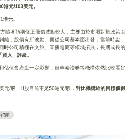
0港元/103美元。
1港元。
東方隨著預期修正股價波動較大，主要由於市場對於政策以
剝離，股價有所波動。而從公司基本面出發，當前時點，
同時公司積極在文旅、直播電商等領域拓展，長期成長的
持「買入」評級。
和估值會產生一定影響，但華泰證券等機構依然比較看好
美元/股，H股目前不足50港元/股，
對比機構給的目標價似
宇輝