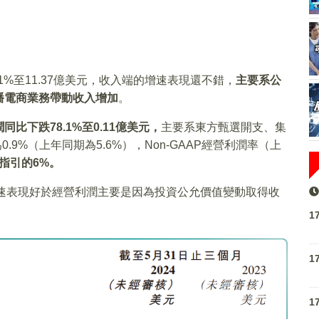
%至11.37億美元，收入端的增速表現還不錯，
主要系公
播電商業務帶動收入增加
。
同比下跌78.1%至
0.11億美元，
主要系東方甄選開支、集
9%（上年同期為5.6%），Non-GAAP經營利潤率（上
指引的6%。
速表現好於經營利潤主要是因為投資公允價值變動取得收
1
1
1