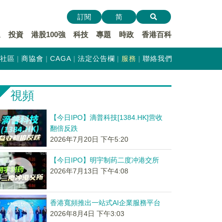
訂閱
简
遞
投資
港股100強
科技
專題
時政
香港百科
社區
商協會
CAGA
法定公告欄
服務
聯絡我們
視頻
【今日IPO】滴普科技[1384.HK]营收
翻倍反跌
2026年7月20日 下午5:20
【今日IPO】明宇制药二度冲港交所
2026年7月13日 下午4:08
香港寬頻推出一站式AI企業服務平台
2026年8月4日 下午3:03