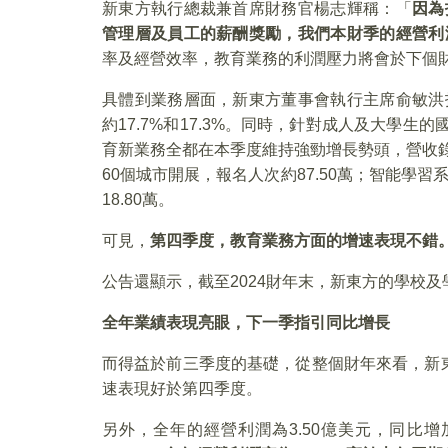
新東方執行總裁兼首席財務官楊志輝稱：「
因為
管理層及員工的薪酬獎勵，我們本財季的經營利
率及經營效率，教育業務的利潤壓力將會於下個
具體到業務層面，新東方董事會執行主席俞敏洪
約17.7%和17.3%。同時，針對成人及大學生
育新業務全都在本季度維持強勁增長勢頭，營收錄
60個城市開展，報名人次約87.50萬；智能學
18.80萬。
可見，
第四季度，教育業務方面的增速表現不錯
公告還顯示，截至2024財年末，新東方的學校及
全年業績表現亮眼，下一季指引同比增長
而得益於前三季度的基礎，從整個財年來看，新東方2
速表現好於第四季度。
另外，全年的經營利潤為3.50億美元，同比增加8