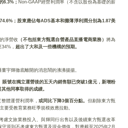
的
6.3%
；
Non-GAAP經營利潤率（不含以股份為基礎的薪
74.6%；股東應佔每ADS基本和攤薄淨利潤分别為1.87美
度的淨營收
（不包括東方甄選自營產品直播電商業務）
將為
至34%，
超出了大和及一些機構的預期。
播董宇輝徹底離開的消息鬧的沸沸揚揚。
」賬號在獨立運營後的五天内銷售額已突破1億元，新增粉
司其他同事取得的成績。
度整體運營利潤率，
或同比下降3個百分點。
但剔除東方甄
，主要受教育業務旺季規模效應拉動。
考慮文旅業務投入、與輝同行出售以及後續東方甄選改革
。保守原則不考慮東方甄選及現金價值，對應截至2025年2月