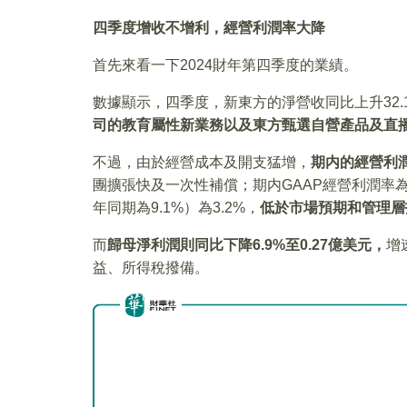
四季度增收不增利，
經營利潤率
大降
首先來看一下2024財年第四季度的業績。
數據顯示，四季度，新東方的淨營收同比上升32.1
司的教育屬性新業務以及東方甄選自營產品及直
不過，由於經營成本及開支猛增，
期内的
經營利潤
團擴張快及一次性補償；期内GAAP經營利潤率為0.
年同期為9.1%）為3.2%，
低於市場預期和管理層
而
歸母淨利潤則同比下降6.9%至0.27億美元，
增
益、所得稅撥備。