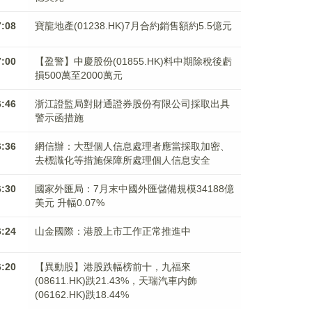
7:08
寶龍地產(01238.HK)7月合約銷售額約5.5億元
7:00
【盈警】中慶股份(01855.HK)料中期除稅後虧
損500萬至2000萬元
6:46
浙江證監局對財通證券股份有限公司採取出具
警示函措施
6:36
網信辦：大型個人信息處理者應當採取加密、
去標識化等措施保障所處理個人信息安全
6:30
國家外匯局：7月末中國外匯儲備規模34188億
美元 升幅0.07%
6:24
山金國際：港股上市工作正常推進中
6:20
【異動股】港股跌幅榜前十，九福來
(08611.HK)跌21.43%，天瑞汽車内飾
(06162.HK)跌18.44%