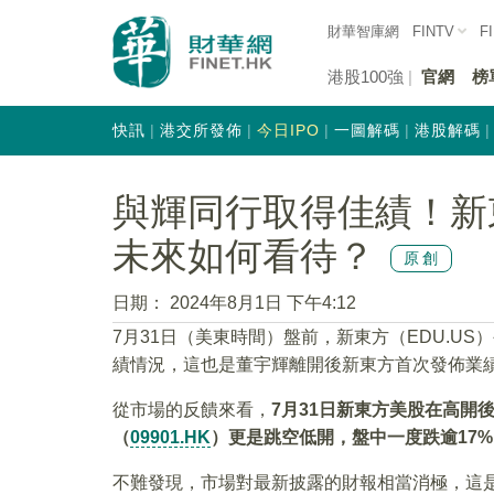
財華智庫網
FINTV
F
港股100強
官網
榜
快訊
港交所發佈
今日IPO
一圖解碼
港股解碼
與輝同行取得佳績！新
未來如何看待？
原創
日期：
2024年8月1日 下午4:12
7月31日（美東時間）盤前，新東方（EDU.US
績情況，這也是董宇輝離開後新東方首次發佈業
從市場的反饋來看，
7月31日新東方美股在高開後
（
09901.HK
）更是跳空低開，盤中一度跌逾17%
不難發現，市場對最新披露的財報相當消極，這