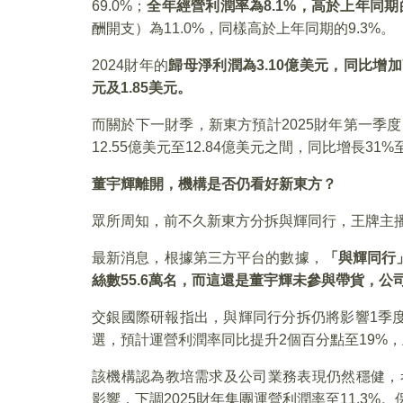
69.0%；
全年
經營利潤率為8.1%，
高於上年同期
酬開支）為11.0%，同樣高於上年同期的9.3%。
2024財年的
歸母淨利潤為3.10億美元，同比增加
元及1.85美元。
而關於下一財季，新東方預計2025財年第一季
12.55億美元至12.84億美元之間，同比增長31%
董宇輝離開，機構是否仍看好新東方？
眾所周知，前不久新東方分拆與輝同行，王牌主
最新消息，根據第三方平台的數據，
「與輝同行
絲數55.6萬名，而這還是董宇輝未參與帶貨，公
交銀國際研報指出，與輝同行分拆仍將影響1季
選，預計運營利潤率同比提升2個百分點至19%
該機構認為教培需求及公司業務表現仍然穩健，
影響，下調2025財年集團運營利潤率至11.3%