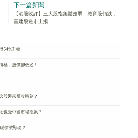
下一篇新聞
【港股收評】三大股指集體走弱！教育股領跌，
基建股逆市上揚
得54%升幅
積極，股價卻低迷！
概念股迎來反攻時刻？
太也受中國市場拖累？
回暖信號顯現？