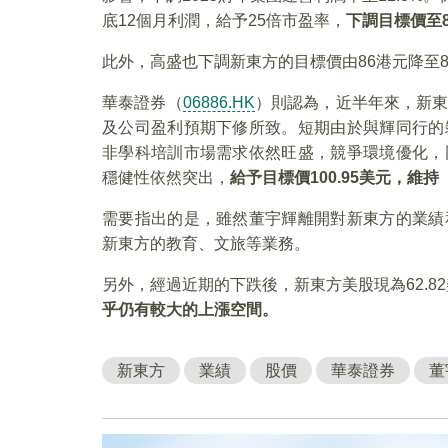
底12個月利潤，給予25倍市盈率，
下調目標價至8
此外，高盛也下調新東方的目標價由86港元降至8
華泰證券（
06886.HK
）則認為，近半年來，新
及公司盈利預期下修所致。短期由於與輝同行的
非學科培訓市場需求依然旺盛，競爭環境優化，
穩健性依然突出，
給予目標價100.95美元，維
需要指出的是，雖然董宇輝離開對新東方的業績
新東方的教育、文旅等業務。
另外，經過近期的下跌後，新東方美股現為62.82
乎仍有較大的上漲空間。
新東方
業績
股價
華泰證券
董