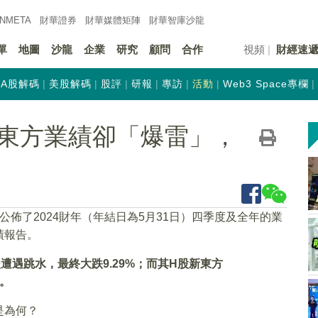
INMETA
財華證券
財華
媒體矩陣
財華
智庫沙龍
單
地圖
沙龍
企業
研究
顧問
合作
視頻
財經速
A股解碼
美股解碼
股評
研報
專訪
活動
Web3 Space專欄
東方業績卻「爆雷」，
）公佈了2024財年（年結日為5月31日）四季度及全年的業
績報告。
遭遇跳水，最終大跌9.29%；而其H股新東方
。
是為何？