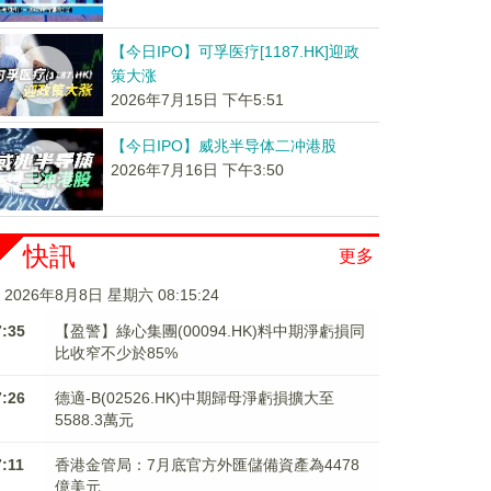
【今日IPO】可孚医疗[1187.HK]迎政
策大涨
2026年7月15日 下午5:51
【今日IPO】威兆半导体二冲港股
2026年7月16日 下午3:50
快訊
更多
2026年8月8日 星期六 08:15:25
7:35
【盈警】綠心集團(00094.HK)料中期淨虧損同
比收窄不少於85%
7:26
德適-B(02526.HK)中期歸母淨虧損擴大至
5588.3萬元
7:11
香港金管局：7月底官方外匯儲備資產為4478
億美元