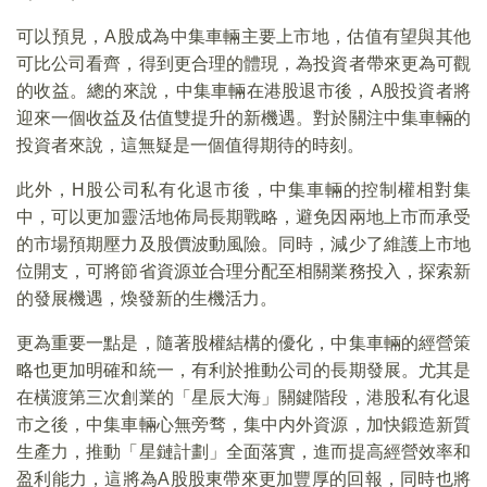
可以預見，A股成為中集車輛主要上市地，估值有望與其他
可比公司看齊，得到更合理的體現，為投資者帶來更為可觀
的收益。總的來說，中集車輛在港股退市後，A股投資者將
迎來一個收益及估值雙提升的新機遇。對於關注中集車輛的
投資者來說，這無疑是一個值得期待的時刻。
此外，H股公司私有化退市後，中集車輛的控制權相對集
中，可以更加靈活地佈局長期戰略，避免因兩地上市而承受
的市場預期壓力及股價波動風險。同時，減少了維護上市地
位開支，可將節省資源並合理分配至相關業務投入，探索新
的發展機遇，煥發新的生機活力。
更為重要一點是，隨著股權結構的優化，中集車輛的經營策
略也更加明確和統一，有利於推動公司的長期發展。尤其是
在橫渡第三次創業的「星辰大海」關鍵階段，港股私有化退
市之後，中集車輛心無旁骛，集中内外資源，加快鍛造新質
生產力，推動「星鏈計劃」全面落實，進而提高經營效率和
盈利能力，這將為A股股東帶來更加豐厚的回報，同時也將