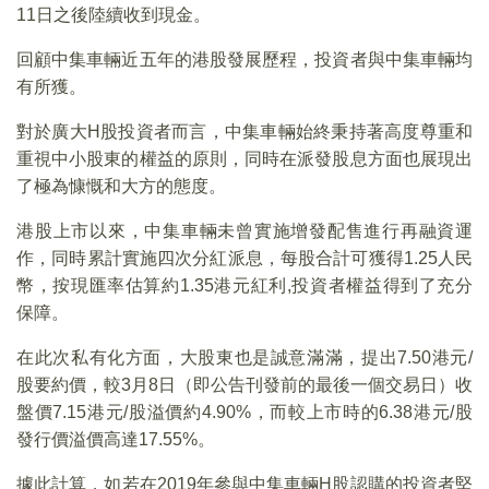
11日之後陸續收到現金。
回顧中集車輛近五年的港股發展歷程，投資者與中集車輛均
有所獲。
對於廣大H股投資者而言，中集車輛始終秉持著高度尊重和
重視中小股東的權益的原則，同時在派發股息方面也展現出
了極為慷慨和大方的態度。
港股上市以來，中集車輛未曾實施增發配售進行再融資運
作，同時累計實施四次分紅派息，每股合計可獲得1.25人民
幣，按現匯率估算約1.35港元紅利,投資者權益得到了充分
保障。
在此次私有化方面，大股東也是誠意滿滿，提出7.50港元/
股要約價，較3月8日（即公告刊發前的最後一個交易日）收
盤價7.15港元/股溢價約4.90%，而較上市時的6.38港元/股
發行價溢價高達17.55%。
據此計算，如若在2019年參與中集車輛H股認購的投資者堅