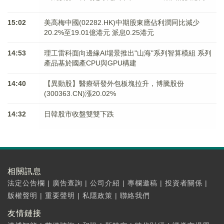
15:02
美高梅中國(02282.HK)中期股東應佔利潤同比減少
20.2%至19.01億港元 派息0.25港元
14:53
理工雷科面向邊緣AI場景推出"山海"系列智算模組 系列
產品基於國產CPU與GPU構建
14:40
【異動股】醫療研發外包板塊拉升，博騰股份
(300363.CN)漲20.02%
14:32
日韓股市收盤雙雙下跌
相關訊息
法定公告欄
|
廣告查詢
|
公司介紹
|
專欄邀稿
|
投資者關係
|
版權聲明
|
重要聲明
|
私隱政策
|
聯絡我們
友情鏈接