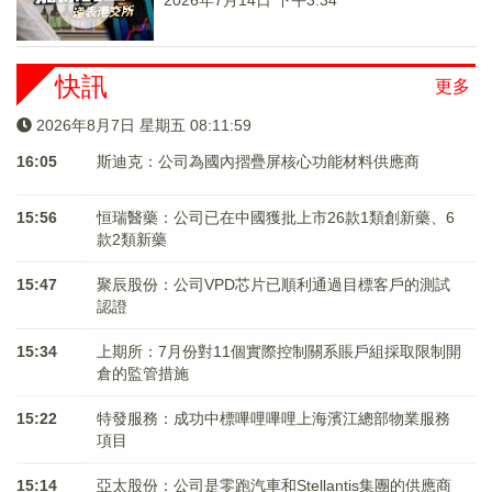
2026年7月14日 下午3:34
快訊
更多
2026年8月7日 星期五 08:11:59
16:05
斯迪克：公司為國內摺疊屏核心功能材料供應商
15:56
恒瑞醫藥：公司已在中國獲批上市26款1類創新藥、6
款2類新藥
15:47
聚辰股份：公司VPD芯片已順利通過目標客戶的測試
認證
15:34
上期所：7月份對11個實際控制關系賬戶組採取限制開
倉的監管措施
15:22
特發服務：成功中標嗶哩嗶哩上海濱江總部物業服務
項目
15:14
亞太股份：公司是零跑汽車和Stellantis集團的供應商