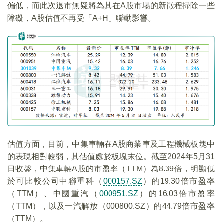
偏低，而此次退市無疑將為其在A股市場的新徵程掃除一些
障礙，A股估值不再受「A+H」聯動影響。
估值方面，目前，中集車輛在A股商業車及工程機械板塊中
的表現相對較弱，其估值處於板塊末位。截至2024年5月31
日收盤，中集車輛A股的市盈率（TTM）為8.39倍，明顯低
於可比較公司中聯重科（
000157.SZ
）的19.30倍市盈率
（TTM）、中國重汽（
000951.SZ
）的16.03倍市盈率
（TTM），以及一汽解放（000800.SZ）的44.79倍市盈率
（TTM）。