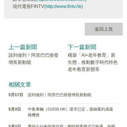
現代電視FINTV
(http://www.fintv.hk)
返回上頁
上一篇新聞
下一篇新聞
說到做到！阿里巴巴煥發
構築「AI+老年教育」新
增長新動能
生態，推動數字時代特色
老年教育新變革
相關文章
5月17日
說到做到！阿里巴巴煥發增長新動能
5月3日
中集車輛（01839.HK）退市已定，接納要約成最
後機會
5月2日
曹操出行衝刺港交所：獨特商業模式已跑通，規模