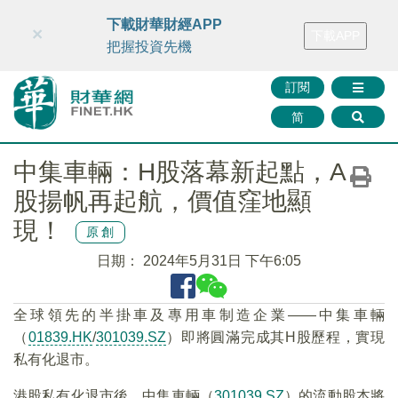
財華智庫網
FINTV
FINMETA
財華證券
媒體矩陣
下載財華財經APP
×
下載APP
智庫沙龍
聯絡我們
把握投資先機
訂閱
简
中集車輛：H股落幕新起點，A
股揚帆再起航，價值窪地顯
現！
原創
日期：
2024年5月31日 下午6:05
全球領先的半掛車及專用車制造企業——中集車輛
（
01839.HK
/
301039.SZ
）即將圓滿完成其H股歷程，實現
私有化退市。
港股私有化退市後，中集車輛（
301039.SZ
）的流動股本將