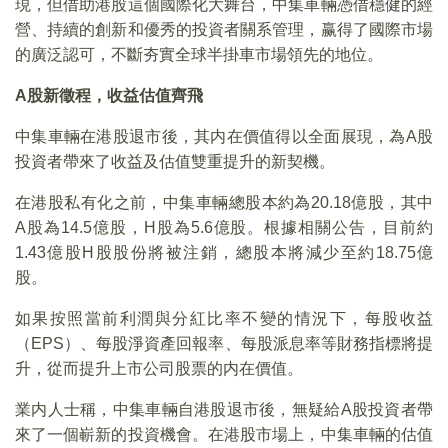
現，但借助港股這個國際化大舞台，中集車輛憑借穩健的經
營、持續的創新和優秀的投資者關系管理，赢得了國際市場
的廣泛認可，不斷夯實全球半掛車市場領先的地位。
A
股新徵程，收益估值齊飛
中集車輛在港股退市後，其内在價值得以全面展現，為A股
投資者帶來了收益及估值雙重提升的新契機。
在港股私有化之前，中集車輛總股本約為20.18億股，其中
A股為14.5億股，H股為5.6億股。根據相關公告，目前約
1.43億股H股股份將被注銷，總股本將減少至約18.75億
股。
如果按照當前利潤與分紅比率不變的情況下，每股收益
（EPS）、每股淨資產回報率、每股派息率等財務指標將提
升，從而提升上市公司股票的内在價值。
業内人士稱，中集車輛自港股退市後，無疑給A股投資者帶
來了一個嶄新的投資機會。在港股市場上，中集車輛的估值