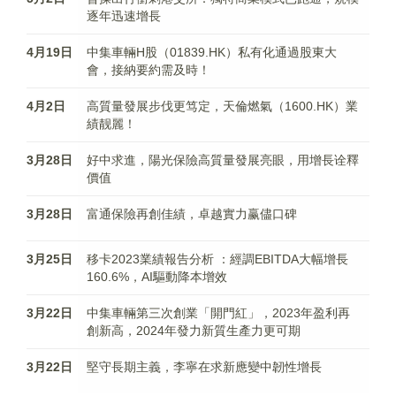
逐年迅速增長
4月19日
中集車輛H股（01839.HK）私有化通過股東大
會，接納要約需及時！
4月2日
高質量發展步伐更笃定，天倫燃氣（1600.HK）業
績靓麗！
3月28日
好中求進，陽光保險高質量發展亮眼，用增長诠釋
價值
3月28日
富通保險再創佳績，卓越實力赢儘口碑
3月25日
移卡2023業績報告分析 ：經調EBITDA大幅增長
160.6%，AI驅動降本增效
3月22日
中集車輛第三次創業「開門紅」，2023年盈利再
創新高，2024年發力新質生產力更可期
3月22日
堅守長期主義，李寧在求新應變中韌性增長