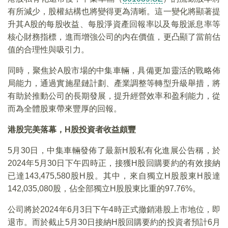
有所減少，股權結構也將變得更為清晰。這一變化將顯著提
升其A股的每股收益、每股淨資產回報率以及每股派息率等
核心財務指標，進而增強公司的内在價值，更凸顯了當前估
值的合理性與吸引力。
同時，聚焦於A股市場的中集車輛，具備更加靈活的戰略佈
局能力，通過實施星鏈計劃、產業調整等轉型升級舉措，將
有助於推動公司的長期發展，提升經營效率和盈利能力，從
而為全體股東帶來豐厚的回報。
港股完美落幕，H股投資者收益頗豐
5月30日，中集車輛發佈了最新H股私有化進展公告稱，於
2024年5月30日下午四時正，接獲H股回購要約的有效接納
已達143,475,580股H股。其中，來自獨立H股股東H股達
142,035,080股，佔全部獨立H股股東比重的97.76%。
公司將於2024年6月3日下午4時正式撤銷港股上市地位，即
退市。而於截止5月30日接納H股回購要約的投資者預計6月