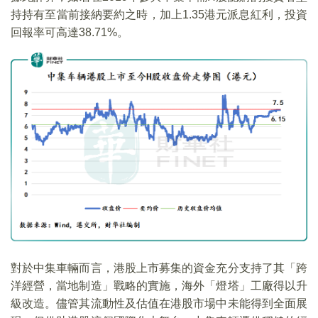
持持有至當前接納要約之時，加上1.35港元派息紅利，投資
回報率可高達38.71%。
對於中集車輛而言，港股上市募集的資金充分支持了其「跨
洋經營，當地制造」戰略的實施，海外「燈塔」工廠得以升
級改造。儘管其流動性及估值在港股市場中未能得到全面展