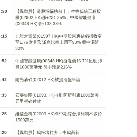
3:30
【異動股】港股漲幅榜前十，生物係統工程股
權(02902.HK)漲+231.25%，中國智能健康
(00348.HK)漲+133.33%
3:15
九龍倉置業(01997.HK)中期股東應佔虧損收窄
至1.76億港元 派息比率上調至90% 盤中漲近
30%
1:52
中國智能健康(00348.HK)擬溢價16.7%配股 淨
籌1080萬港元 ​​​​​​​盤中漲超216%
1:42
陽光油砂(02012.HK)被提清盤呈請
1:33
石藥集團(01093.HK)收到阿斯利康1000萬美
元里程碑付款
1:25
維信金科(02003.HK)料中期綜合淨利潤不多於
1500萬元
1:20
【異動股】鎢板塊拉升，中鎢高新