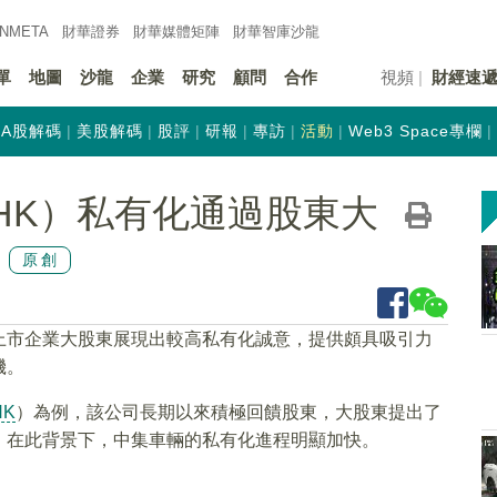
INMETA
財華證券
財華
媒體矩陣
財華
智庫沙龍
單
地圖
沙龍
企業
研究
顧問
合作
視頻
財經速
A股解碼
美股解碼
股評
研報
專訪
活動
Web3 Space專欄
.HK）私有化通過股東大
原創
上市企業大股東展現出較高私有化誠意，提供頗具吸引力
機。
HK
）為例，該公司長期以來積極回饋股東，大股東提出了
。在此背景下，中集車輛的私有化進程明顯加快。