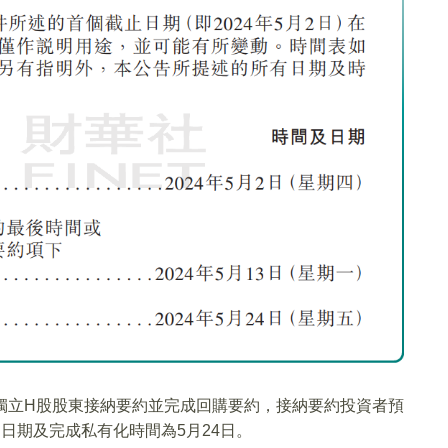
的獨立H股股東接納要約並完成回購要約，接納要約投資者預
日期及完成私有化時間為5月24日。