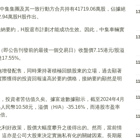
中集集團及其一致行動方合共持有41719.06萬股，佔據絕
1
.94萬股H股作出。
接納要約，H股退市計劃才能成功生效。因此，中集車輛實
1
日（即公告刊發前的最後一個交易日）收盤價7.15港元/股溢
17.55%。
1
施增發配售，同時秉持著積極回饋股東的立場，過去顯著
實際獲得的投資回報遠高於要約價格，接納要約顯然是明
1
1
，投資者苦估值久矣。據富途數據顯示，截至2024年4月
民幣10.58元，溢價（H/A）-35.16%，而港股市盈率
9倍。
1
化利好政策，股價大幅度攀升之後得出的。然而，當前情
，這亦是公司大股東決定實施私有化的關鍵因素。長期嚴
1