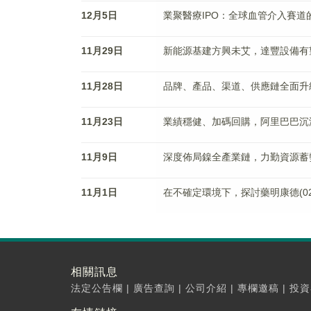
12月5日
業聚醫療IPO：全球血管介入賽
11月29日
新能源基建方興未艾，達豐設備有
11月28日
品牌、產品、渠道、供應鏈全面升
11月23日
業績穩健、加碼回購，阿里巴巴沉
11月9日
深度佈局鎳全產業鏈，力勤資源蓄
11月1日
在不確定環境下，探討藥明康德(02
相關訊息
法定公告欄
|
廣告查詢
|
公司介紹
|
專欄邀稿
|
投資