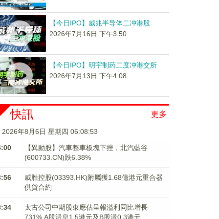
【今日IPO】威兆半导体二冲港股
2026年7月16日 下午3:50
【今日IPO】明宇制药二度冲港交所
2026年7月13日 下午4:08
快訊
更多
2026年8月6日 星期四 06:08:54
4:00
【異動股】汽車整車板塊下挫，北汽藍谷
(600733.CN)跌6.38%
3:56
威胜控股(03393.HK)附屬獲1.68億港元重合器
供貨合約
3:34
太古公司中期股東應佔呈報溢利同比增長
731% A股派息1.5港元及B股派0.3港元