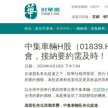
財華智庫網
FINTV
F
港股100強
官網
榜
快訊
港交所發佈
今日IPO
一圖解碼
港股解碼
中集車輛H股（01839
會，接納要約需及時！
日期：
2024年4月19日 下午7:04
在港股私有化提速之下，財華社梳理發現，部分
的要約價格，為投資者創造套現及更高收益的良
以全球半掛車行業的領軍企業中集車輛（
01839.
合理的要約價格，為股東提供了高額變現的機會
港股私有化浪潮來襲，中集車輛私有化提速