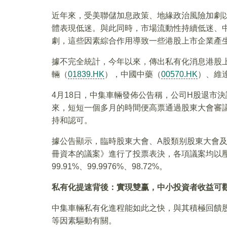
近年來，受美聯儲加息政策、地緣政治風險加劇
體表現低迷。與此同時，市場流動性持續低迷、
劇，這些因素綜合作用導致一些港股上市企業產
據不完全統計，今年以來，傳出私有化消息港股上
輛（
01839.HK
），中國中藥（
00570.HK
）、維達
4月18日，中集車輛發佈公告稱，公司H股退市決
來，短短一個多月的時間便高票通過股東大會審
持和認可。
據公告顯示，臨時股東大會、A股類别股東大會及
冊資本的議案》進行了投票表決，各項議案均以
99.91%、99.9976%、98.72%。
私有化提速背後：實現雙赢，中小投資者收益可
中集車輛私有化進程能如此之快，與其積極回饋
等因素驅動有關。