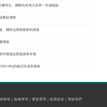
道的優等生，國際化布局力抗單一市場風險
望重拾增勢
級，國民品牌衛龍衝刺港股
澱價值
勢待發掘金新能源車市場
359.HK)的確定性成長價值
者關係
|
版權聲明
|
重要聲明
|
私隱政策
|
聯絡我們