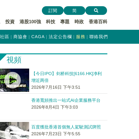
訂閱
简
遞
投資
港股100強
科技
專題
時政
香港百科
社區
商協會
CAGA
法定公告欄
服務
聯絡我們
視頻
【今日IPO】剑桥科技[6166.HK]净利
增近两倍
2026年7月16日 下午3:51
香港寬頻推出一站式AI企業服務平台
2026年8月4日 下午3:03
百度獲批香港首個無人駕駛測試牌照
2026年7月23日 下午5:55