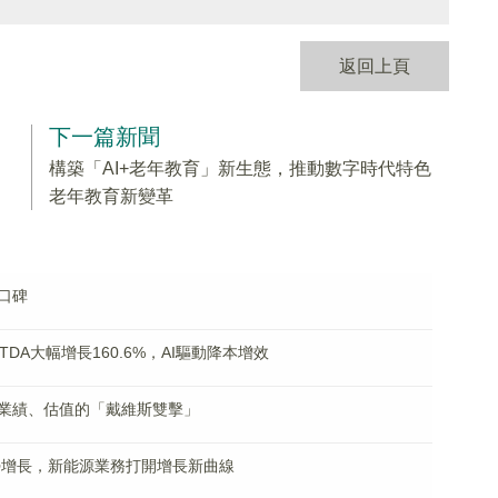
返回上頁
下一篇新聞
構築「AI+老年教育」新生態，推動數字時代特色
老年教育新變革
口碑
TDA大幅增長160.6%，AI驅動降本增效
業績、估值的「戴維斯雙擊」
勢增長，新能源業務打開增長新曲線