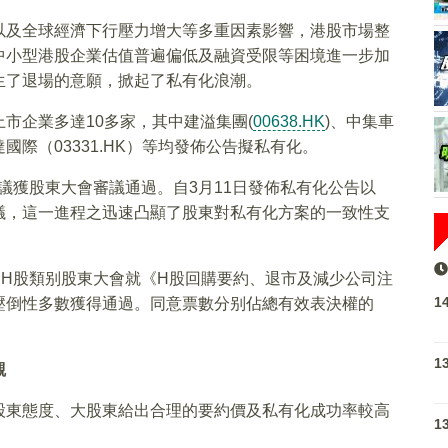
以及全球經濟下行壓力增大等多重因素影響，港股市場整
中小型港股企業估值普遍偏低及融資受限等困境進一步加
生了退場的意願，掀起了私有化浪潮。
市企業多達10多家，其中建溢集團(
00638.HK
)、中集車
國際（03331.HK）等均發佈公告擬私有化。
議獲股東大會審議通過。自3月11日發佈私有化公告以
議，這一進程之迅速凸顯了股東對私有化方案的一致性支
H股類别股東大會就《H股回購要約、退市及減少公司注
1
壓倒性多數獲得通過。同意票數分别佔總有效表決權的
1
觀
股東態度、大股東給出合理的要約價及私有化成功率較高
1