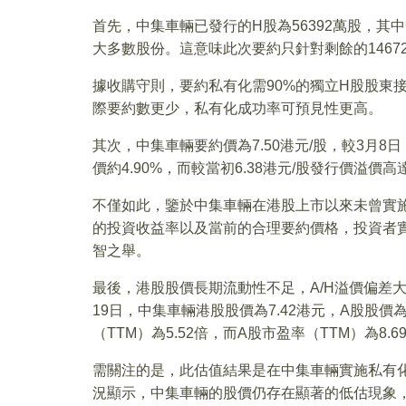
首先，中集車輛已發行的H股為56392萬股，其中
大多數股份。這意味此次要約只針對剩餘的14672
據收購守則，要約私有化需90%的獨立H股股東
際要約數更少，私有化成功率可預見性更高。
其次，中集車輛要約價為7.50港元/股，較3月8
價約4.90%，而較當初6.38港元/股發行價溢價高達
不僅如此，鑒於中集車輛在港股上市以來未曾實
的投資收益率以及當前的合理要約價格，投資者
智之舉。
最後，港股股價長期流動性不足，A/H溢價偏差大
19日，中集車輛港股股價為7.42港元，A股股價為人
（TTM）為5.52倍，而A股市盈率（TTM）為8.6
需關注的是，此估值結果是在中集車輛實施私有
況顯示，中集車輛的股價仍存在顯著的低估現象