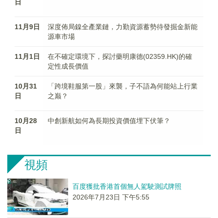
日
11月9日
深度佈局鎳全產業鏈，力勤資源蓄勢待發掘金新能
源車市場
11月1日
在不確定環境下，探討藥明康德(02359.HK)的確
定性成長價值
10月31
「跨境鞋服第一股」來襲，子不語為何能站上行業
日
之巅？
10月28
中創新航如何為長期投資價值埋下伏筆？
日
視頻
百度獲批香港首個無人駕駛測試牌照
2026年7月23日 下午5:55