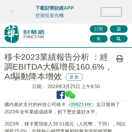
財華智庫網
FINTV
FINMETA
財華證券
媒體矩陣
下載財華財經APP
×
下載APP
智庫沙龍
聯絡我們
把握投資先機
訂閱
简
移卡2023業績報告分析 ：經
調EBITDA大幅增長160.6%，
AI驅動降本增效
原創
日期：
2024年3月25日 上午8:50
國内基於支付的科技公司移卡（
09923.HK
）近日發佈了
2023年全年業績成績單，創下歷史最好水平。
2023年，移卡實現收入39.51億元（人民幣，下同），同比
增長15.6%；反映核心經營業務和財務表現的經調整