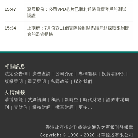
15:47
聚辰股份：公司VPD芯片已順利通過目標客戶的測試
認證
15:34
上期所：7月份對11個實際控制關系賬戶組採取限制開
倉的監管措施
相關訊息
法定公告欄
|
廣告查詢
|
公司介紹
|
專欄邀稿
|
投資者關係
|
版權聲明
|
重要聲明
|
私隱政策
|
聯絡我們
友情鏈接
清博智能
|
艾媒諮詢
|
和訊
|
新時空
|
時代財經
|
證券市場周
刊
|
壹財信
|
權衡財經
|
攬富財經
|
更多...
香港政府指定刊載法定通告之憲報刊登報章
Copyright © 1998 - 2026 財華控股有限公司