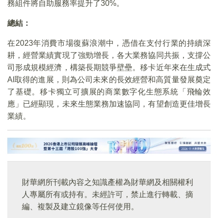
務組件將自助服務率提升了30%。
總結：
在2023年消費市場復蘇浪潮中，憑借在支付行業的持續深
耕，經營業績實現了強勁增長，各大業務協同共振，支撐公
司形成規模經濟，構築長期競爭壁壘。移卡近年來在生成式
AI取得的進展，則為公司未來的長效經營和高質量發展奠定
了基礎。移卡獨立可擴展的商業數字化生態系統「飛輪效
應」已經顯現，未來生態業務加速協同，有望創造更佳增長
業績。
財華網所刊載內容之知識產權為財華網及相關權利
人專屬所有或持有。未經許可，禁止進行轉載、摘
編、複製及建立鏡像等任何使用。