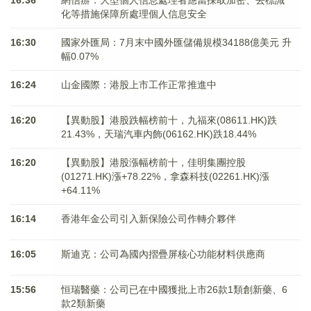
化等措施保障所處理個人信息安全
16:30
國家外匯局：7月末中國外匯儲備規模34188億美元 升
幅0.07%
16:24
山金國際：港股上市工作正常推進中
16:20
【異動股】港股跌幅榜前十，九福來(08611.HK)跌
21.43%，天瑞汽車内飾(06162.HK)跌18.44%
16:20
【異動股】港股漲幅榜前十，佳明集團控股
(01271.HK)漲+78.22%，拿森科技(02261.HK)漲
+64.11%
16:14
香港年金公司引入新保險公司作轉介夥伴
16:05
斯迪克：公司為國內摺疊屏核心功能材料供應商
15:56
恒瑞醫藥：公司已在中國獲批上市26款1類創新藥、6
款2類新藥