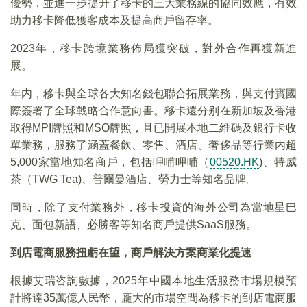
優勢，並進一步提升了移卡的三大業務線的協同效應，有效
助力移卡降低獲客成本及提高商戶留存率。
2023年，移卡跨境業務佈局獲突破，對外合作再獲新進
展。
年内，移卡與全球各大知名錢包聯合拓展業務，與支付寶國
際簽署了全球戰略合作意向書。移卡還分别在新加坡及香港
取得MPI牌照和MSO牌照，且已開展本地二維碼及銀行卡收
單業務，服務了涵蓋餐飲、零售、酒店、奢侈品等行業内超
5,000家當地知名商戶，包括呷哺呷哺（
00520.HK
)、特威
茶（TWG Tea)、普爾曼酒店、勞力士等知名品牌。
同時，除了支付業務外，移卡投資的海外公司為當地星巴
克、面包新語、必勝客等知名商戶提供SaaS服務。
到店電商服務扭虧在望，商戶解決方案商業化提速
根據艾瑞咨詢數據，2025年中國本地生活服務市場規模預
計將達35萬億人民幣，龐大的市場空間為移卡的到店電商服