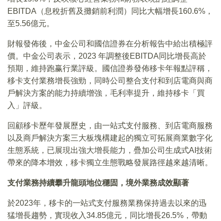
EBITDA（息稅折舊及攤銷前利潤）同比大幅增長160.6%，
至5.56億元。
財報發佈後，中金公司和國信證券在分析報告中給出積極評
價。中金公司表示，2023 年調整後EBITDA同比增長高於
預期，維持跑赢行業評級。國信證券發佈移卡年報點評稱，
移卡支付業務增長強勁，同時公司整合支付和到店電商與商
戶解決方案的能力持續增強，毛利率提升，維持移卡「買
入」評級。
回顧移卡歷年發展歷史，由一站式支付服務、到店電商服務
以及商戶解決方案三大板塊構建起的獨立可拓展商業數字化
生態系統，已展現出強大增長能力，疊加公司生成式AI技術
帶來的降本增效，移卡獨立生態戰略發展路徑越來越清晰。
支付業務持續攀升龍頭地位穩固，境外業務成效顯著
於2023年，移卡的一站式支付服務業務保持過去以來的迅
猛增長趨勢，實現收入34.85億元，同比增長26.5%，帶動