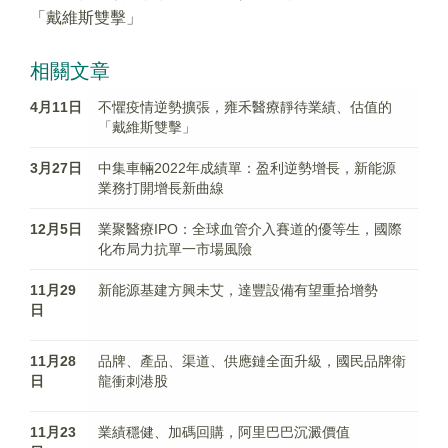
「戴維斯雙擊」
相關文章
4月11日
不懼疫情逆勢擴張，雍禾醫療靜待業績、估值的
「戴維斯雙擊」
3月27日
中集車輛2022年成績單：盈利逆勢增長，新能源
業務打開增長新曲線
12月5日
業聚醫療IPO：全球血管介入賽道的優等生，國際
化布局力抗單一市場風險
11月29
新能源基建方興未艾，達豐設備有望重拾增勢
日
11月28
品牌、產品、渠道、供應鏈全面升級，國民品牌衛
日
龍衝刺港股
11月23
業績穩健、加碼回購，阿里巴巴沉澱價值