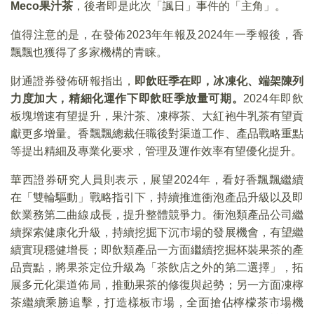
Meco果汁茶
，後者即是此次「諷日」事件的「主角」。
值得注意的是，在發佈2023年年報及2024年一季報後，香
飄飄也獲得了多家機構的青睐。
財通證券發佈研報指出，
即飲旺季在即，冰凍化、端架陳列
力度加大，精細化運作下即飲旺季放量可期。
2024年即飲
板塊增速有望提升，果汁茶、凍檸茶、大紅袍牛乳茶有望貢
獻更多增量。香飄飄總裁任職後對渠道工作、產品戰略重點
等提出精細及專業化要求，管理及運作效率有望優化提升。
華西證券研究人員則表示，展望2024年，看好香飄飄繼續
在「雙輪驅動」戰略指引下，持續推進衝泡產品升級以及即
飲業務第二曲線成長，提升整體競爭力。衝泡類產品公司繼
續探索健康化升級，持續挖掘下沉市場的發展機會，有望繼
續實現穩健增長；即飲類產品一方面繼續挖掘杯裝果茶的產
品賣點，將果茶定位升級為「茶飲店之外的第二選擇」，拓
展多元化渠道佈局，推動果茶的修復與起勢；另一方面凍檸
茶繼續乘勝追擊，打造樣板市場，全面搶佔檸檬茶市場機