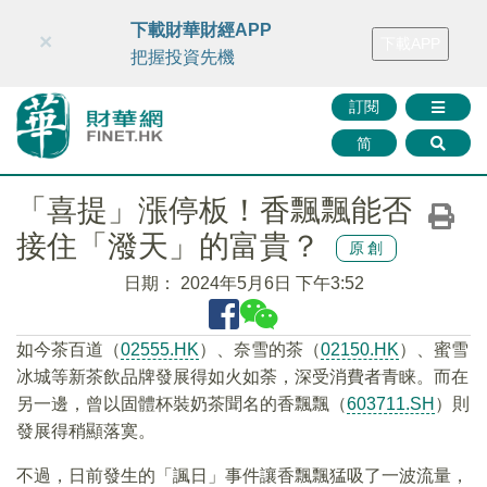
財華智庫網
FINTV
FINMETA
財華證券
媒體矩陣
下載財華財經APP
×
下載APP
智庫沙龍
聯絡我們
把握投資先機
訂閱
简
「喜提」漲停板！香飄飄能否
接住「潑天」的富貴？
原創
日期：
2024年5月6日 下午3:52
如今茶百道（
02555.HK
）、奈雪的茶（
02150.HK
）、蜜雪
冰城等新茶飲品牌發展得如火如荼，深受消費者青睐。而在
另一邊，曾以固體杯裝奶茶聞名的香飄飄（
603711.SH
）則
發展得稍顯落寞。
不過，日前發生的「諷日」事件讓香飄飄猛吸了一波流量，