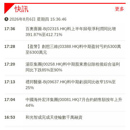
快訊
更多
2026年8月6日 星期四 15:36:46
17:36
百奧賽圖-B(02315.HK)料上半年歸母淨利潤同比增
391.87%至412.71%
17:28
【盈警】創想三維(03388.HK)料中期盈转亏約5300萬
至6300萬元
17:20
湯臣集團(00258.HK)料中期股東應佔除稅後綜合溢利
同比下跌85%至90%
17:13
禮邦醫藥-B(09637.HK)料中期虧損同比收窄15%至
25%
17:04
中國海外宏洋集團(00081.HK)7月合約銷售額按年上升
44%
16:53
和光智成完成天使輪數千萬融資