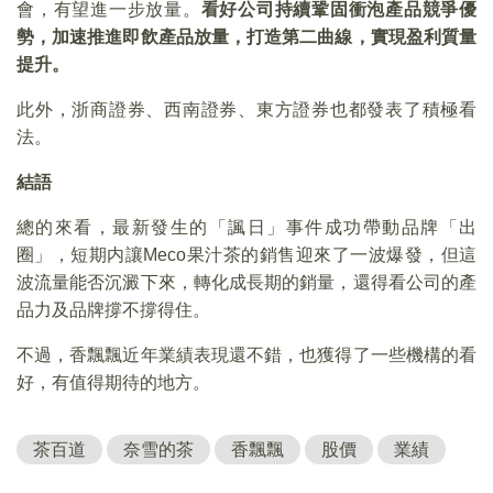
會，有望進一步放量。
看好公司持續鞏固衝泡產品競爭優
勢，加速推進即飲產品放量，打造第二曲線，實現盈利質量
提升。
此外，浙商證券、西南證券、東方證券也都發表了積極看
法。
結語
總的來看，最新發生的「諷日」事件成功帶動品牌「出
圈」，短期内讓Meco果汁茶的銷售迎來了一波爆發，但這
波流量能否沉澱下來，轉化成長期的銷量，還得看公司的產
品力及品牌撐不撐得住。
不過，香飄飄近年業績表現還不錯，也獲得了一些機構的看
好，有值得期待的地方。
茶百道
奈雪的茶
香飄飄
股價
業績