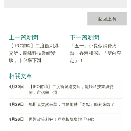
返回上頁
上一篇新聞
下一篇新聞
【IPO前哨】二度衝刺港
「五一」小長假消費火
交所，龍蟠科技業績變
熱，香港和深圳「雙向奔
臉，市佔率下滑
赴」！
相關文章
4月30日
【IPO前哨】二度衝刺港交所，龍蟠科技業績變
臉，市佔率下滑
4月29日
馬斯克突然來華，自動駕駛「奇點」時刻來臨？
4月26日
再迎政策利好！券商板塊集體「狂歡」