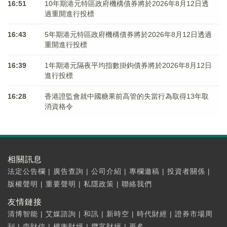
16:51
10年期港元特區政府機構債券將於2026年8月12日透
過重開進行投標
16:43
5年期港元特區政府機構債券將於2026年8月12日透過
重開進行投標
16:39
1年期港元隔夜平均指數掛鉤債券將於2026年8月12日
進行投標
16:28
香港證監會就中國糖果前高管的失當行為取得13年取
消資格令
相關訊息
法定公告欄
|
廣告查詢
|
公司介紹
|
專欄邀稿
|
投資者關係
|
版權聲明
|
重要聲明
|
私隱政策
|
聯絡我們
友情鏈接
清博智能
|
艾媒諮詢
|
和訊
|
新時空
|
時代財經
|
證券市場周
刊
|
壹財信
|
權衡財經
|
攬富財經
|
更多...