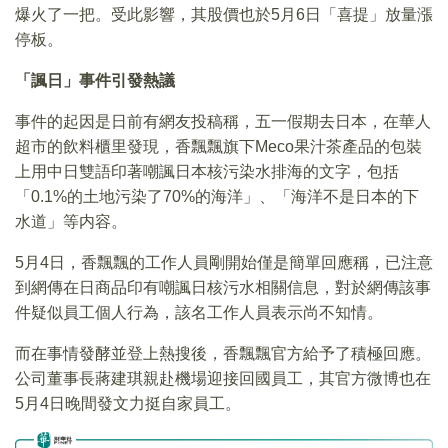
爆火了一把。受此影響，其股價也於5月6日「喜提」放量漲
停板。
「諷日」事件引發熱議
事件的起因是日前有網友投稿稱，五一假期去日本，在華人
超市的飲料櫃里發現，香飄飄旗下Meco果汁茶產品的包裝
上用中日雙語印著嘲諷日本核污染水排海的文字，包括
「0.1%的土地污染了70%的海洋」、「海洋不是日本的下
水道」等内容。
5月4日，香飄飄的工作人員剛開始僅是簡單回應稱，已注意
到網傳在日商品印有嘲諷日核污水相關信息，對於網傳該事
件疑似員工個人行為，該名工作人員表示尚不知情。
而在事情發酵並登上熱搜後，香飄飄官方給予了積極回應。
公司董事長蔣建琪親赴機場迎接回國員工，其官方微博也在
5月4日晚間發文力挺自家員工。