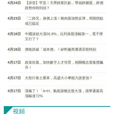
4月24日
【排雷】罕見！天齊鋰業巨虧，帶崩鋰礦股，鋰價
跌勢何時到頭？
4月23日
「二師兄」身價上漲！豬肉股強勢反彈，周期拐點
或已臨近
4月18日
中國波頓大漲56.8%，位列港股漲幅第一，電子煙
又行了？
4月18日
價格跌破「成本價」！矽料廠商遭遇至暗時刻
4月17日
政策吹風，加快數字人才培育，相關概念股集體飙
升！
4月17日
大投行卷土重來，高盛大小摩能力誰更強？
4月17日
漲瘋了！「A+H」氫能源概念股大漲，億華通最高
漲幅達72%
視頻