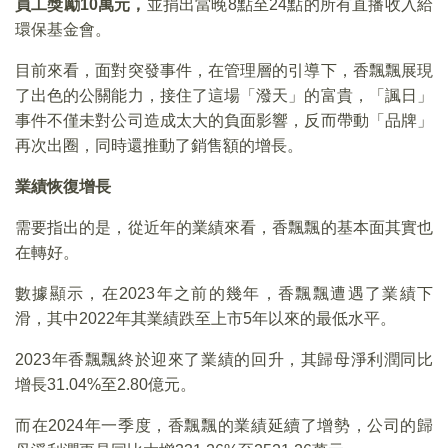
員工獎勵10萬元，
並捐出當晚8點至24點的所有直播收入給
環保基金會。
目前來看，面對突發事件，在管理層的引導下，香飄飄展現
了出色的公關能力，接住了這場「潑天」的富貴，「諷日」
事件不僅未對公司造成太大的負面影響，反而帶動「品牌」
再次出圈，同時還推動了銷售額的增長。
業績恢復增長
需要指出的是，從近年的業績來看，香飄飄的基本面其實也
在轉好。
數據顯示，在2023年之前的幾年，香飄飄遭遇了業績下
滑，其中2022年其業績跌至上市5年以來的最低水平。
2023年香飄飄終於迎來了業績的回升，其歸母淨利潤同比
增長31.04%至2.80億元。
而在2024年一季度，香飄飄的業績延續了增勢，公司的歸