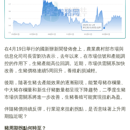
在4月19日舉行的國新辦新聞發佈會上，農業農村部市場與
信息化司司長雷劉功表示，去年以來，在市場信號和產能調
控的作用下，生豬產能高位回調。近期，市場供需關系加快
改善，生豬價格連續5周回升，養殖虧損減輕。
後期，隨著生豬去產能效果的逐漸顯現，能繁母豬存欄量、
中大豬存欄量和新生仔豬數量都呈現下降趨勢，二季度生豬
市場供需關系將進一步改善，生豬養殖可能實現扭虧為盈。
伴隨豬價持續反彈，行業迎來扭虧拐點，是否意味著上升周
期臨近呢？
豬周期拐點何時至？