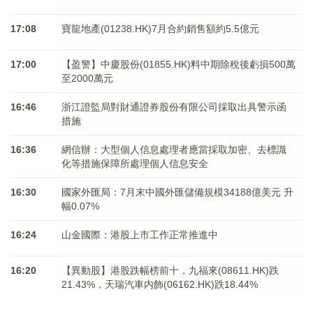
17:08
寶龍地產(01238.HK)7月合約銷售額約5.5億元
17:00
【盈警】中慶股份(01855.HK)料中期除稅後虧損500萬
至2000萬元
16:46
浙江證監局對財通證券股份有限公司採取出具警示函
措施
16:36
網信辦：大型個人信息處理者應當採取加密、去標識
化等措施保障所處理個人信息安全
16:30
國家外匯局：7月末中國外匯儲備規模34188億美元 升
幅0.07%
16:24
山金國際：港股上市工作正常推進中
16:20
【異動股】港股跌幅榜前十，九福來(08611.HK)跌
21.43%，天瑞汽車内飾(06162.HK)跌18.44%