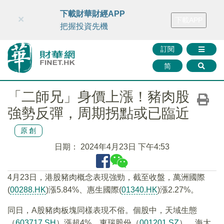
財華智庫網
FINTV
FINMETA
財華證券
媒體矩陣
下載財華財經APP
×
下載APP
智庫沙龍
聯絡我們
把握投資先機
訂閱
简
「二師兄」身價上漲！豬肉股
強勢反彈，周期拐點或已臨近
原創
日期：
2024年4月23日 下午4:53
4月23日，港股豬肉概念表現強勁，截至收盤，萬洲國際
(
00288.HK
)漲5.84%、惠生國際(
01340.HK
)漲2.27%。
同日，A股豬肉板塊同樣表現不俗。個股中，天域生態
（
603717.SH
）漲超4%，東瑞股份（
001201.SZ
）、海大