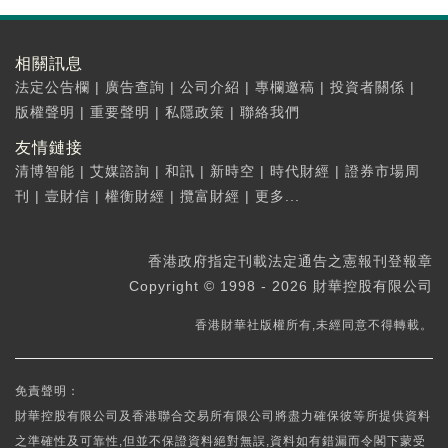
相關訊息
法定公告欄
|
廣告查詢
|
公司介紹
|
專欄邀稿
|
投資者關係
|
版權聲明
|
重要聲明
|
私隱政策
|
聯絡我們
友情鏈接
清博智能
|
艾媒諮詢
|
和訊
|
新時空
|
時代財經
|
證券市場周
刊
|
壹財信
|
權衡財經
|
攬富財經
|
更多...
香港政府指定刊載法定通告之憲報刊登報章
Copyright © 1998 - 2026 財華控股有限公司
香港財華社版權所有,未經同意不得轉載。
免責聲明：
財華控股有限公司及香港聯合交易所有限公司將盡力確保彼等所提供資料
之準確性及可靠性,但並不保證資料絕對無誤,資料如有錯漏而令閣下蒙受