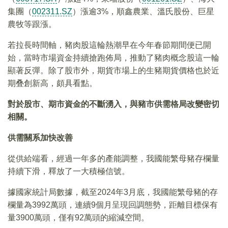
集團（
002311.SZ
）漲逾3%，順鑫農業、溫氏股份、巨星
農牧等跟漲。
若拉長時間軸，豬肉股這輪熱潮早在今年春節期間便已開
始，當時市場資金持續搶跑佈局，推動了豬肉概念股這一輪
顯著反彈。除了股市外，期貨市場上的生豬期貨價格也於近
期叠創新高，頗具看點。
對於股市、期市資金的不斷湧入，與豬市供需格局改變密切
相關。
供需關系加快改善
從供給端看，經過一年多的產能調整，我國能繁母豬存欄量
持續下滑，釋放了一大積極信號。
據國家統計局數據，截至2024年3月底，我國能繁母豬的存
欄量為3992萬頭，連續9個月呈現回調態勢，距離目標保有
量3900萬頭，僅有92萬頭的縮減空間。