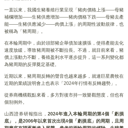
一直以來，我國生豬養殖行業呈現「豬肉價格上漲——母豬
補欄增加——生豬供應增加——豬肉價格下跌——母豬去產
能——生豬供應減少——肉價上漲」的周期性波動規律，也
被稱為「豬周期」。
在本輪周期中，由於頭部豬企舉債加速擴張，使得產能去化
速度放緩，導致豬周期被不斷拉長。不過，就目前來看，豬
價上漲動力不斷，養殖盈利水平逐步提升，這一系列變化都
為豬周期的反彈奠定基礎。
近期以來，豬周期反轉的聲音也越來越多，就連巨星農牧在
近期的業績說明會上也表示「2024年行情有反轉趨勢」。
從券商機構觀點來看，多方對後市持一致樂觀態度，但也有
個别例外。
山西證券研報指出，
2024年進入本輪周期的第4個「虧損
底」，是2006年以來首次出現4個「虧損底」的周期，且周