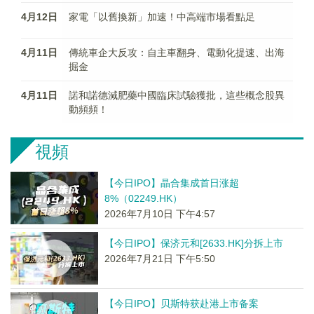
4月12日
家電「以舊換新」加速！中高端市場看點足
4月11日
傳統車企大反攻：自主車翻身、電動化提速、出海
掘金
4月11日
諾和諾德減肥藥中國臨床試驗獲批，這些概念股異
動頻頻！
視頻
【今日IPO】晶合集成首日涨超
8%（02249.HK）
2026年7月10日 下午4:57
【今日IPO】保济元和[2633.HK]分拆上市
2026年7月21日 下午5:50
【今日IPO】贝斯特获赴港上市备案