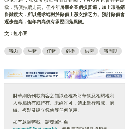
魯豫地區，根據受損母豬情況推斷，7月-8月也會存在斷
檔，豬價持續走高。
但今年屠宰企業虧損普遍，加上凍品銷
售難度大，所以需求端對於豬價上漲支撐乏力。預計豬價會
逐步走高，但年内高價有承壓回落風險。
文：虹小豆
豬肉
生豬
仔豬
虧損
供需
豬周期
財華網所刊載內容之知識產權為財華網及相關權利
人專屬所有或持有。未經許可，禁止進行轉載、摘
編、複製及建立鏡像等任何使用。
如有意願轉載，請發郵件至