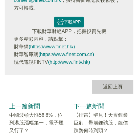
content@finet.com.hk
，獲得書面確認及授權後，
方可轉載。
下載APP
下載財華財經APP，把握投資先機
更多精彩内容，請點擊：
財華網
(https://www.finet.hk/)
財華智庫網
(https://www.finet.com.cn)
現代電視FINTV
(http://www.fintv.hk)
返回上頁
上一篇新聞
下一篇新聞
中國波頓大漲56.8%，位
【排雷】罕見！天齊鋰業
列港股漲幅第一，電子煙
巨虧，帶崩鋰礦股，鋰價
又行了？
跌勢何時到頭？