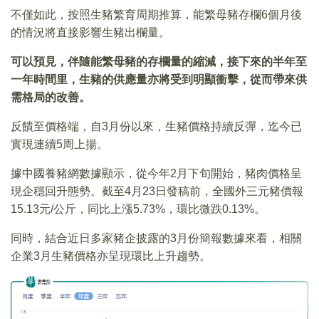
不僅如此，按照生豬繁育周期推算，能繁母豬存欄6個月後
的情況將直接影響生豬出欄量。
可以預見，伴隨能繁母豬的存欄量的縮減，接下來的半年至
一年時間里，生豬的供應量亦將受到明顯衝擊，從而帶來供
需格局的改善。
反饋至價格端，自3月份以來，生豬價格持續反彈，迄今已
實現連續5周上揚。
據中國養豬網數據顯示，從今年2月下旬開始，豬肉價格呈
現企穩回升態勢。截至4月23日發稿前，全國外三元豬價報
15.13元/公斤，同比上漲5.73%，環比微跌0.13%。
同時，結合近日多家豬企披露的3月份簡報數據來看，相關
企業3月生豬價格亦呈現環比上升趨勢。