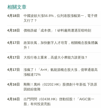
相關文章
4月18日
中國波頓大漲56.8%，位列港股漲幅第一，電子煙
又行了？
4月18日
價格跌破「成本價」！矽料廠商遭遇至暗時刻
4月17日
政策吹風，加快數字人才培育，相關概念股集體飙
升！
4月17日
大投行卷土重來，高盛大小摩能力誰更強？
4月17日
漲瘋了！「A+H」氫能源概念股大漲，億華通最高
漲幅達72%
4月16日
剛剛！萬科（02202.HK）股價創十年新低 下跌原
因錯綜復雜
4月16日
出門問問（02438.HK）啓動招股！「AIGC第一
股」有何投資亮點