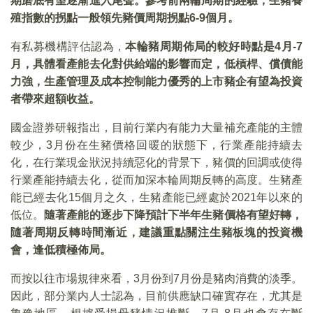
期磨底有望逐漸進入尾聲。參考前兩輪周期的經驗，生豬養
殖指數的拐點一般領先豬價周期拐點6-9個月。
有私募機構評估認為，
本輪豬周期佈局的較好時點是4月-7
月，具體看產能去化對供給端的影響而定，低槓桿、償債能
力強，生產管理及成本控制能力優秀的上市豬企有望為投資
者帶來超額收益。
國金證券研報指出，目前行業内有能力大量補充產能的主體
較少，3月份在生豬價格回暖的狀態下，行業產能持續去
化，在行業現金狀況持續惡化的背景下，豬價的回調或使得
行業產能持續去化，從而加深本輪周期反轉的高度。生豬產
能已經去化15個月之久，生豬產能已經處於2021年以來的
低位。
隨著產能的逐步下降預計下半年生豬價格有望好轉，
隨著周期反轉時間漸近，建議重點關注生豬板塊的投資機
會，逢低積極佈局。
而按以往市場規律來看，3月份到7月份是豬肉消費的淡季。
因此，部分業内人士認為，目前供應缺口確實存在，尤其是