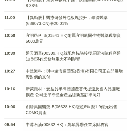
8.38%
11:00
【異動股】醫療研發外包板塊拉升，畢得醫藥
(688073.CN)漲20.01%
10:50
宜明昂科-B(01541.HK)附屬宜明凱爾生物醫藥獲增資
5000萬元
10:39
通天酒業(00389.HK)就配售協議接獲展開法院程序通
知 對現有業務無重大不利影響
10:27
中遠海科：與中遠海運國際(香港)有限公司正在開展增
資對價的支付
10:16
新萊應材：受益於半導體國產替代提速及國內晶圓廠
擴產 公司泛半導體全產品線新簽訂單向好
10:06
創勝集團醫藥-B(06628.HK)涨超6% 擬1.9億元出售
CDMO資產
09:54
中港石油(00632.HK)：鄭鎮昇辭任首席財務官