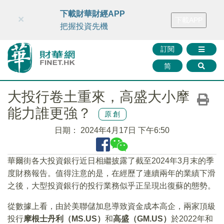
財華智庫網
FINTV
FINMETA
財華證券
媒體矩陣
下載財華財經APP
×
下載APP
智庫沙龍
聯絡我們
把握投資先機
訂閱
简
大投行卷土重來，高盛大小摩
能力誰更強？
原創
日期：
2024年4月17日 下午6:50
華爾街各大投資銀行近日相繼披露了截至2024年3月末的季
度財務報告。值得注意的是，在經歷了連續兩年的業績下滑
之後，大型投資銀行的投行業務似乎正呈現出復蘇的態勢。
從數據上看，由於美聯儲加息導致資金成本高企，兩家頂級
投行
摩根士丹利（MS.US）
和
高盛（GM.US）
於2022年和