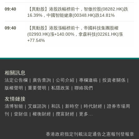
09:40
【異動股】港股跌幅榜前十，智傲控股(08282.HK)跌
16.39%，中國智能健康(00348.HK)跌14.81%
09:40
【異動股】港股漲幅榜前十，帝國科技集團股權
(02993.HK)漲+140.00%，拿森科技(02261.HK)漲
+77.54%
相關訊息
法定公告欄
|
廣告查詢
|
公司介紹
|
專欄邀稿
|
投資者關係
|
版權聲明
|
重要聲明
|
私隱政策
|
聯絡我們
友情鏈接
清博智能
|
艾媒諮詢
|
和訊
|
新時空
|
時代財經
|
證券市場周
刊
|
壹財信
|
權衡財經
|
攬富財經
|
更多...
香港政府指定刊載法定通告之憲報刊登報章