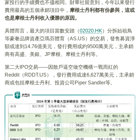
家投行的手續費也不儘相同。財華社留意到，今年以來發行
費用最高的五個承銷項目中，
摩根士丹利都有份參與，這或
也是摩根士丹利收入優勝的原因。
具體而言，最大的項目當數安踏（
02020.HK
）分拆始祖鳥
等豪奢品牌資產亞瑪芬體育（AS.US）的交易，發售募資淨
額或達到14.76億美元，發行費用或約9500萬美元，主承銷
商有高盛、美銀、JP摩根、摩根士丹利等。
第二大IPO交易——因散戶逼空做空機構一戰而紅的
Reddit（RDDT.US），發行費用或達6,627萬美元，主承銷
商或包括摩根士丹利、投資公司Piper Sandler等。