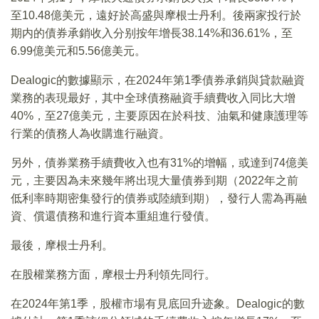
至10.48億美元，遠好於高盛與摩根士丹利。後兩家投行於
期内的債券承銷收入分别按年增長38.14%和36.61%，至
6.99億美元和5.56億美元。
Dealogic的數據顯示，在2024年第1季債券承銷與貸款融資
業務的表現最好，其中全球債務融資手續費收入同比大增
40%，至27億美元，主要原因在於科技、油氣和健康護理等
行業的債務人為收購進行融資。
另外，債券業務手續費收入也有31%的增幅，或達到74億美
元，主要因為未來幾年將出現大量債券到期（2022年之前
低利率時期密集發行的債券或陸續到期），發行人需為再融
資、償還債務和進行資本重組進行發債。
最後，摩根士丹利。
在股權業務方面，摩根士丹利領先同行。
在2024年第1季，股權市場有見底回升迹象。Dealogic的數