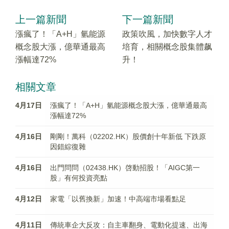
上一篇新聞
下一篇新聞
漲瘋了！「A+H」氫能源
政策吹風，加快數字人才
概念股大漲，億華通最高
培育，相關概念股集體飙
漲幅達72%
升！
相關文章
4月17日
漲瘋了！「A+H」氫能源概念股大漲，億華通最高
漲幅達72%
4月16日
剛剛！萬科（02202.HK）股價創十年新低 下跌原
因錯綜復雜
4月16日
出門問問（02438.HK）啓動招股！「AIGC第一
股」有何投資亮點
4月12日
家電「以舊換新」加速！中高端市場看點足
4月11日
傳統車企大反攻：自主車翻身、電動化提速、出海