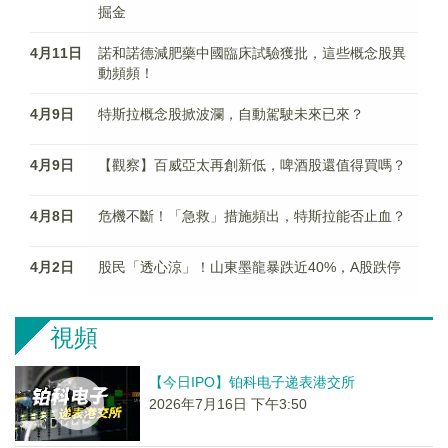
掘金
4月11日
諾和諾德減肥藥中國臨床試驗獲批，這些概念股異
動頻頻！
4月9日
特斯拉概念股掀波瀾，自動駕駛未來已來？
4月9日
【觀察】百威亞太再創新低，啤酒股還值得買嗎？
4月8日
危機不斷！「急救」措施頻出，特斯拉能否止血？
4月2日
股民「透心涼」！山東墨龍暴跌近40%，A股跌停
視頻
【今日IPO】铂科电子递表港交所
2026年7月16日 下午3:50