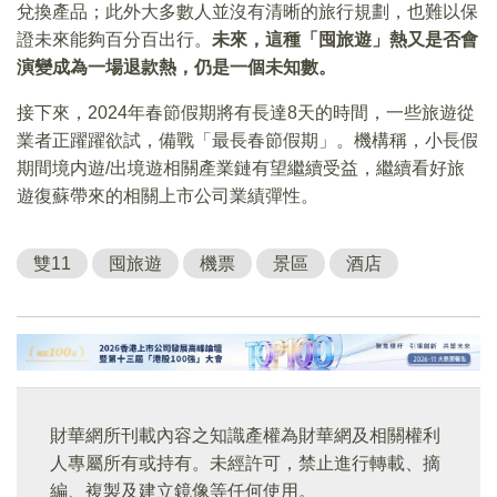
兌換產品；此外大多數人並沒有清晰的旅行規劃，也難以保
證未來能夠百分百出行。
未來，這種「囤旅遊」熱又是否會
演變成為一場退款熱，仍是一個未知數。
接下來，2024年春節假期將有長達8天的時間，一些旅遊從
業者正躍躍欲試，備戰「最長春節假期」。機構稱，小長假
期間境内遊/出境遊相關產業鏈有望繼續受益，繼續看好旅
遊復蘇帶來的相關上市公司業績彈性。
雙11
囤旅遊
機票
景區
酒店
財華網所刊載內容之知識產權為財華網及相關權利
人專屬所有或持有。未經許可，禁止進行轉載、摘
編、複製及建立鏡像等任何使用。