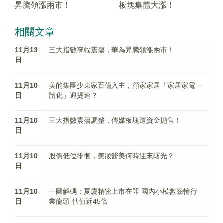
昇騰領漲兩市！
板塊集體大漲！
相關文章
11月13
三大指數窄幅震蕩，華為昇騰領漲兩市！
日
11月10
美的集團少東家百億入主，顧家家居「家居家電一
日
體化」迎提速？
11月10
三大指數震蕩調整，傳媒板塊遭資金抛售！
日
11月10
股價低位徘徊，美妝醫美何時迎來曙光？
日
11月10
一圖解碼：夏廈精密上市在即 國内小模數齒輪行
日
業龍頭 估值近45倍