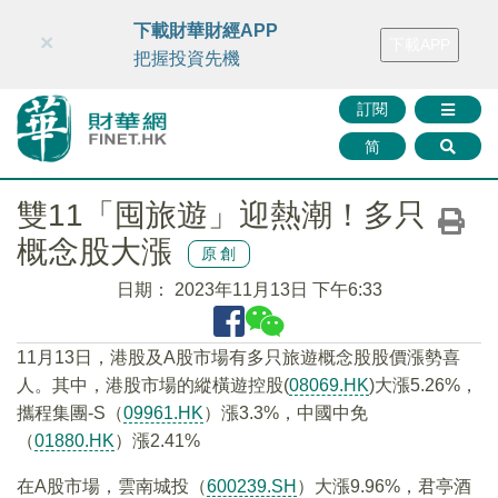
財華智庫網
FINTV
FINMETA
財華證券
媒體矩陣
下載財華財經APP
×
下載APP
智庫沙龍
聯絡我們
把握投資先機
訂閱
简
雙11「囤旅遊」迎熱潮！多只
概念股大漲
原創
日期：
2023年11月13日 下午6:33
11月13日，港股及A股市場有多只旅遊概念股股價漲勢喜
人。其中，港股市場的縱橫遊控股(
08069.HK
)大漲5.26%，
攜程集團-S（
09961.HK
）漲3.3%，中國中免
（
01880.HK
）漲2.41%
在A股市場，雲南城投（
600239.SH
）大漲9.96%，君亭酒