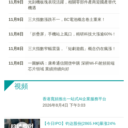
11月9日
光刻機板塊表現活躍，相關零部件產商迎國產替代
機遇
11月9日
三大指數漲跌不一，BC電池概念卷土重來！
11月8日
「折疊屏」手機站上風口，精研科技大漲逾60%！
11月8日
三大指數窄幅震蕩，「短劇遊戲」概念仍在瘋漲！
11月8日
一圖解碼：康希通信開啓申購 深耕Wi-Fi射頻前端
芯片領域 業績持續向好
視頻
香港寬頻推出一站式AI企業服務平台
2026年8月4日 下午3:03
【今日IPO】钧达股份[2865.HK]暴涨24%