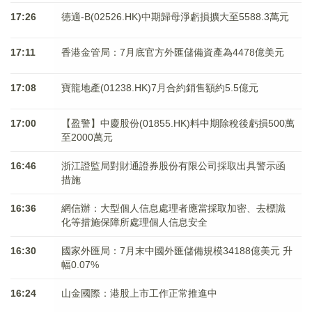
17:26
德適-B(02526.HK)中期歸母淨虧損擴大至5588.3萬元
17:11
香港金管局：7月底官方外匯儲備資產為4478億美元
17:08
寶龍地產(01238.HK)7月合約銷售額約5.5億元
17:00
【盈警】中慶股份(01855.HK)料中期除稅後虧損500萬
至2000萬元
16:46
浙江證監局對財通證券股份有限公司採取出具警示函
措施
16:36
網信辦：大型個人信息處理者應當採取加密、去標識
化等措施保障所處理個人信息安全
16:30
國家外匯局：7月末中國外匯儲備規模34188億美元 升
幅0.07%
16:24
山金國際：港股上市工作正常推進中