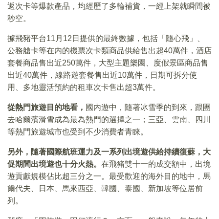
返次卡等爆款產品，均經歷了多輪補貨，一經上架就瞬間被
秒空。
據飛豬平台11月12日提供的最終數據，包括「隨心飛」、
公務艙卡等在内的機票次卡類商品供給售出超40萬件，酒店
套餐商品售出近250萬件，大型主題樂園、度假景區商品售
出近40萬件，線路遊套餐售出近10萬件，日期可拆分使
用、多地靈活預約的租車次卡售出超3萬件。
從熱門旅遊目的地看，
國内遊中，隨著冰雪季的到來，跟團
去哈爾濱滑雪成為最為熱門的選擇之一；三亞、雲南、四川
等熱門旅遊城市也受到不少消費者青睐。
另外，隨著國際航班運力及一系列出境遊供給持續復蘇，大
促期間出境遊也十分火熱。
在飛豬雙十一的成交額中，出境
遊貢獻規模佔比超三分之一。最受歡迎的海外目的地中，馬
爾代夫、日本、馬來西亞、韓國、泰國、新加坡等位居前
列。