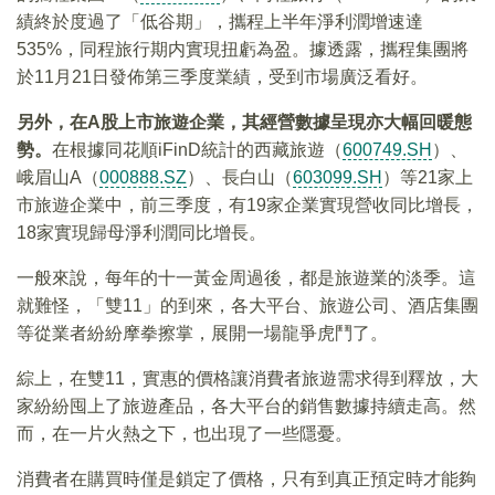
績終於度過了「低谷期」，攜程上半年淨利潤增速達
535%，同程旅行期内實現扭虧為盈。據透露，攜程集團將
於11月21日發佈第三季度業績，受到市場廣泛看好。
另外，在A
股上市旅遊企業，其經營數據呈現亦大幅回暖態
勢。
在根據同花順iFinD統計的西藏旅遊（
600749.SH
）、
峨眉山A（
000888.SZ
）、長白山（
603099.SH
）等21家上
市旅遊企業中，前三季度，有19家企業實現營收同比增長，
18家實現歸母淨利潤同比增長。
一般來說，每年的十一黃金周過後，都是旅遊業的淡季。這
就難怪，「雙11」的到來，各大平台、旅遊公司、酒店集團
等從業者紛紛摩拳擦掌，展開一場龍爭虎鬥了。
綜上，在雙11，實惠的價格讓消費者旅遊需求得到釋放，大
家紛紛囤上了旅遊產品，各大平台的銷售數據持續走高。然
而，在一片火熱之下，也出現了一些隱憂。
消費者在購買時僅是鎖定了價格，只有到真正預定時才能夠