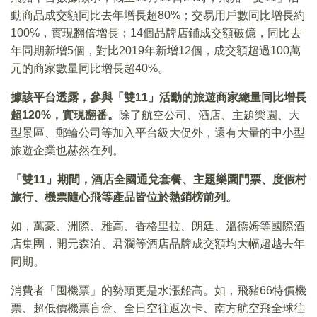
動商品成交額同比去年增長超80%；交易用戶數同比增長約
100%，實現翻倍增長；14個品牌店鋪成交額破億，同比去
年同期新增5個，對比2019年新增12個，成交額超過100萬
元的商家數量同比增長超40%。
據該平台透露，參與「雙11
」活動的旅遊商家總量同比增長
超120%
，實現翻番。
除了航空公司、酒店、主題樂園、大
型景區、郵輪公司等加入平台級大促外，還有大量的中小型
旅遊企業也赫然在列。
「雙11
」期間，酒店全國通兌套餐、主題樂園門票、度假村
旅行、機票隨心飛等產品皆位於熱銷榜前列。
如，萬豪、洲際、雅高、香格里拉、朗廷、溫德姆等國際酒
店集團，開元森泊、君瀾等酒店品牌成交額均大幅超越去年
同期。
消費者「囤機票」的勢頭更是水漲船高。如，飛豬66特價機
票、超低價機票盲盒、全日空往返次卡、南方航空飛全球往