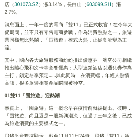
店（
301073.SZ
）漲3.14%，長白山（
603099.SH
）漲
2.7%。
消息面上，一年一度的電商「雙11」已正式收官！在今年大
促期間，並不只有零售電商參戰，作為消費熱點之一，旅遊
業同樣無比熱鬧，「囤旅遊」模式火熱，正從潮流變為主
流。
其中，國内各大旅遊服務商紛紛推出優惠券；航空公司相繼
推出隨心飛和次卡等套餐優惠；大型連鎖酒店以通兌券作為
主打，鎖定冬季預定......與此同時，在消費端，年輕人熱情
高漲，很多旅遊相關產品瞬間被秒空。
01
雙11
「囤旅遊」迎熱潮
事實上，「囤旅遊」這一概念早在疫情前就被提出。彼時，
「囤旅遊」尚且還是一股新興潮流，但過了三年之後，已成
為旅遊消費的主要模式之一。
飛豬平台數據顯示，截至11月11日24時，飛豬「雙11」活