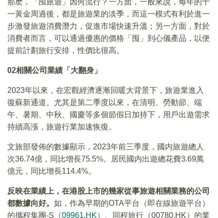
那麽，「囤旅遊」因何流行？一方面，一般來說，每年的十
一黃金周過後，都是旅遊業的淡季，而這一模式有利於進一
步激發旅遊消費潛力，促進市場快速升溫；另一方面，對於
消費者而言，可以通過優惠的價格「囤」到心儀產品，以便
提前計劃旅行安排，性價比很高。
02
相關公司業績「大翻身」
2023年以來，在宏觀經濟逐漸回暖大背景下，旅遊業進入
復蘇新通道。尤其是第二季度以來，在清明、勞動節、端
午、暑期、中秋、國慶等多個節假日加持下，用戶出遊需求
持續高漲，旅遊行業加速恢復。
文旅部發佈的數據顯示，2023年前三季度，國内旅遊總人
次36.74億，同比增長75.5%。居民國内出遊總花費3.69萬
億元，同比增長114.4%。
反映在業績上，在港股上市的幾家從事旅遊相關業務的公司
都數據向好。
如，作為早期的OTA平台（即在線旅遊平台）
的攜程集團-S（
09961.HK
）、同程旅行（00780.HK）的業