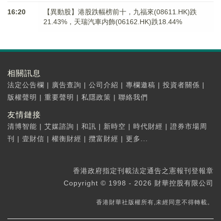
16:20
【異動股】港股跌幅榜前十，九福來(08611.HK)跌
21.43%，天瑞汽車内飾(06162.HK)跌18.44%
相關訊息
法定公告欄
|
廣告查詢
|
公司介紹
|
專欄邀稿
|
投資者關係
|
版權聲明
|
重要聲明
|
私隱政策
|
聯絡我們
友情鏈接
清博智能
|
艾媒諮詢
|
和訊
|
新時空
|
時代財經
|
證券市場周
刊
|
壹財信
|
權衡財經
|
攬富財經
|
更多...
香港政府指定刊載法定通告之憲報刊登報章
Copyright © 1998 - 2026 財華控股有限公司
香港財華社版權所有,未經同意不得轉載。