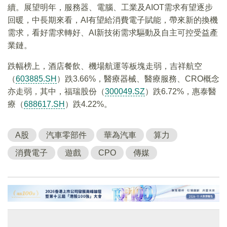
續。展望明年，服務器、電腦、工業及AIOT需求有望逐步
回暖，中長期來看，AI有望給消費電子賦能，帶來新的換機
需求，看好需求轉好、AI新技術需求驅動及自主可控受益產
業鏈。
跌幅榜上，酒店餐飲、機場航運等板塊走弱，吉祥航空
（
603885.SH
）跌3.66%，醫療器械、醫療服務、CRO概念
亦走弱，其中，福瑞股份（
300049.SZ
）跌6.72%，惠泰醫
療（
688617.SH
）跌4.22%。
A股
汽車零部件
華為汽車
算力
消費電子
遊戲
CPO
傳媒