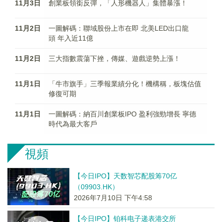
11月3日
創業板領銜反彈，「人形機器人」集體暴漲！
11月2日
一圖解碼：聯域股份上市在即 北美LED出口龍
頭 年入近11億
11月2日
三大指數震蕩下挫，傳媒、遊戲逆勢上漲！
11月1日
「牛市旗手」三季報業績分化！機構稱，板塊估值
修復可期
11月1日
一圖解碼：納百川創業板IPO 盈利強勁增長 寧德
時代為最大客戶
視頻
【今日IPO】天数智芯配股筹70亿
（09903.HK）
2026年7月10日 下午4:58
【今日IPO】铂科电子递表港交所