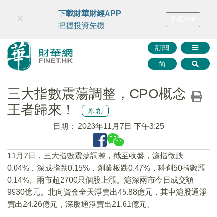
財華智庫網
FINTV
FINMETA
財華證券
媒體矩陣
下載財華財經APP
×
下載APP
智庫沙龍
聯絡我們
把握投資先機
訂閱
简
三大指數震蕩調整，CPO概念
王者歸來！
原創
日期：
2023年11月7日 下午3:25
11月7日，三大指數震蕩調整，截至收盤，滬指微跌
0.04%，深成指跌0.15%，創業板跌0.47%，科創50指數漲
0.14%。兩市超2700只個股上漲。滬深兩市今日成交額
9930億元。北向資金全天淨賣出45.88億元，其中滬股通淨
賣出24.26億元，深股通淨賣出21.61億元。