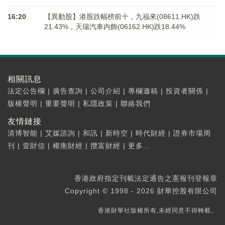
16:20
【異動股】港股跌幅榜前十，九福來(08611.HK)跌
21.43%，天瑞汽車内飾(06162.HK)跌18.44%
相關訊息
法定公告欄
|
廣告查詢
|
公司介紹
|
專欄邀稿
|
投資者關係
|
版權聲明
|
重要聲明
|
私隱政策
|
聯絡我們
友情鏈接
清博智能
|
艾媒諮詢
|
和訊
|
新時空
|
時代財經
|
證券市場周
刊
|
壹財信
|
權衡財經
|
攬富財經
|
更多...
香港政府指定刊載法定通告之憲報刊登報章
Copyright © 1998 - 2026 財華控股有限公司
香港財華社版權所有,未經同意不得轉載。