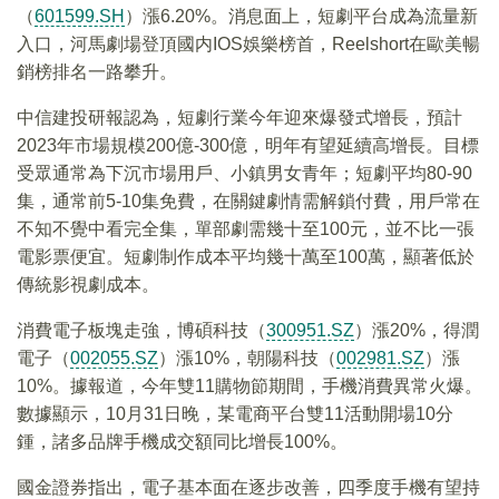
（
601599.SH
）漲6.20%。消息面上，短劇平台成為流量新
入口，河馬劇場登頂國内IOS娛樂榜首，Reelshort在歐美暢
銷榜排名一路攀升。
中信建投研報認為，短劇行業今年迎來爆發式增長，預計
2023年市場規模200億-300億，明年有望延續高增長。目標
受眾通常為下沉市場用戶、小鎮男女青年；短劇平均80-90
集，通常前5-10集免費，在關鍵劇情需解鎖付費，用戶常在
不知不覺中看完全集，單部劇需幾十至100元，並不比一張
電影票便宜。短劇制作成本平均幾十萬至100萬，顯著低於
傳統影視劇成本。
消費電子板塊走強，博碩科技（
300951.SZ
）漲20%，得潤
電子（
002055.SZ
）漲10%，朝陽科技（
002981.SZ
）漲
10%。據報道，今年雙11購物節期間，手機消費異常火爆。
數據顯示，10月31日晚，某電商平台雙11活動開場10分
鍾，諸多品牌手機成交額同比增長100%。
國金證券指出，電子基本面在逐步改善，四季度手機有望持