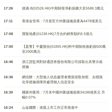
17:26
德適-B(02526.HK)中期歸母淨虧損擴大至5588.3萬元
17:11
香港金管局：7月底官方外匯儲備資產為4478億美元
17:08
寶龍地產(01238.HK)7月合約銷售額約5.5億元
17:00
【盈警】中慶股份(01855.HK)料中期除稅後虧損500萬
至2000萬元
16:46
浙江證監局對財通證券股份有限公司採取出具警示函
措施
16:36
網信辦：大型個人信息處理者應當採取加密、去標識
化等措施保障所處理個人信息安全
16:30
國家外匯局：7月末中國外匯儲備規模34188億美元 升
幅0.07%
16:24
山金國際：港股上市工作正常推進中