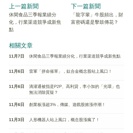
上一篇新聞
下一篇新聞
休閑食品三季報業績分
「龍字輩」牛股頻出，財
化，行業渠道競爭成新焦
富密碼還是擊鼓傳花？
點
相關文章
11月7日
休閑食品三季報業績分化，行業渠道競爭成新焦點
11月6日
雷軍「拼命催單」，鈦合金概念股站上風口！
11月6日
滴灌通被指是P2P、高利貸，李小加的「光環」也
無法消除質疑？
11月6日
創業板漲超3%，傳媒、遊戲股掀漲停潮！
11月3日
人形機器人站上風口，概念股漲瘋了！