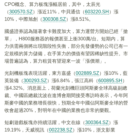
CPO概念、算力板塊漲幅居前，其中，太辰光
（
300570.SZ
）漲近11%，中貝通信（
603220.SH
）漲
10%，中際旭創（
300308.SZ
）漲8.51%。
國盛證券認為隨著拿卡難度加大，算力運營方開始已經「搶
單」，H800服務器的報價甚至上衝300萬/台。短期内，算
力供需兩側將出現階段性失衡，部分先發優勢的公司已有一
定規模的算力儲備，在手算力的價值有望因稀缺性提升。市
場普遍認為，算力租賃有望迎來一波「漲價潮」。
光刻機板塊表現活躍，東方嘉盛（
002889.SZ
）漲10%，藍
英裝備（
300293.SZ
）漲6.84%，張江高科（
600895.SH
）
漲4.32%。消息面上，荷蘭光刻機巨頭阿斯麥全球高級副總
裁、中國區總裁沈波在進博會期間接受專訪時表示，今年阿
斯麥中國的業務增長很快，預期全年中國佔阿斯麥全球的營
收會超過20%，對明年在中國的業務也非常的樂觀。
短劇遊戲板塊亦持續活躍，中文在線（
300364.SZ
）漲
19.19%，天威視訊（
002238.SZ
）漲10%，浙文影業