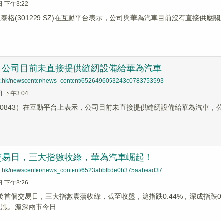
日 下午3:22
紐泰格(301229.SZ)在互動平台表示，公司與華為汽車目前沒有直接供應
：公司目前未直接提供縫紉設備給華為汽車
net.hk/newscenter/news_content/6526496053243c0783753593
日 下午3:04
00843）在互動平台上表示，公司目前未直接提供縫紉設備給華為汽車
交易日，三大指數收綠，華為汽車崛起！
net.hk/newscenter/news_content/6523abbfbde0b375aabead37
日 下午3:26
後首個交易日，三大指數震蕩收綠，截至收盤，滬指跌0.44%，深成指跌0.0
上漲。滬深兩市今日...