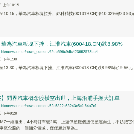
日 上午10:15
0:15，華為汽車板塊拉升。銘科精技(001319.CN)漲10.02%報23.93元
為汽車板塊下挫，江淮汽車(600418.CN)跌8.98%
net.hk/newscenter/news_content/62eb596c9dfc423692573ba4
日 下午1:30
3:30，華為汽車板塊下挫。江淮汽車(600418.CN)跌8.98%報19.56元，
察】問界汽車概念股橫空出世，上海沿浦手握大訂單
net.hk/newscenter/news_content/62c5822c53243c5cfa64a7cf
日 下午8:28
界M7一經推出，4小時訂單破2萬，上遊供應鏈個股便應運而生，不妨把
車概念股的一個細分領域，僅僅屬於華為...