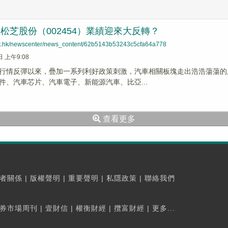
,松芝股份（002454）業績迎來大反轉？
net.hk/newscenter/news_content/62b5143b53243c5cfa64a778
日 上午9:08
行情反彈以來，疊加一系列利好政策刺激，汽車相關板塊走出浩浩蕩蕩的
件、汽車芯片、汽車電子、新能源汽車、比亞...
查看更多
者關係
|
版權聲明
|
重要聲明
|
私隱政策
|
聯絡我們
券市場周刊
|
壹財信
|
權衡財經
|
攬富財經
|
更多...