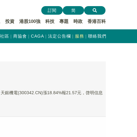
訂閱
简
遞
投資
港股100強
科技
專題
時政
香港百科
社區
商協會
CAGA
法定公告欄
服務
聯絡我們
銀機電(300342.CN)漲18.84%報21.57元，啓明信息