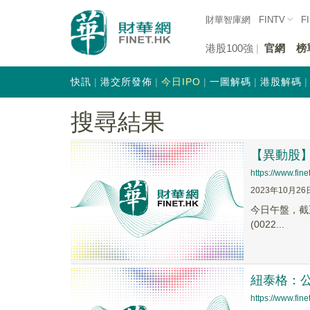
財華智庫網
FINTV
F
港股100強
官網
榜
快訊
港交所發佈
今日IPO
一圖解碼
港股解碼
搜尋結果
【異動股】華
https://www.fi
2023年10月26
今日午盤，截至1
(0022...
紐泰格：
https://www.fi