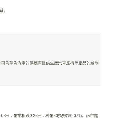
關系。
，公司為華為汽車的供應商提供生産汽車座椅等産品的縫制
3%，創業板跌0.26%，科創50指數跌0.07%。兩市超