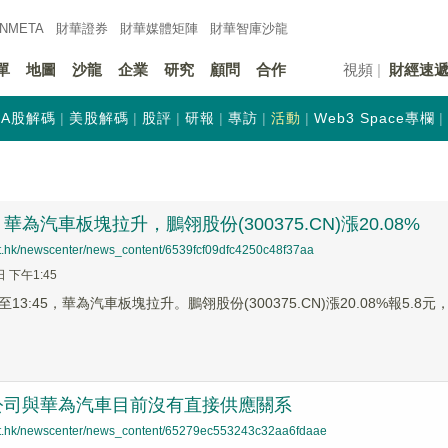
INMETA
財華證券
財華
媒體矩陣
財華
智庫沙龍
單
地圖
沙龍
企業
研究
顧問
合作
視頻
財經速
A股解碼
美股解碼
股評
研報
專訪
活動
Web3 Space專欄
為汽車板塊拉升，鵬翎股份(300375.CN)漲20.08%
net.hk/newscenter/news_content/6539fcf09dfc4250c48f37aa
日 下午1:45
3:45，華為汽車板塊拉升。鵬翎股份(300375.CN)漲20.08%報5.8元，天
公司與華為汽車目前沒有直接供應關系
net.hk/newscenter/news_content/65279ec553243c32aa6fdaae