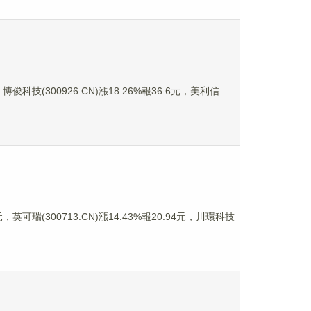
俊科技(300926.CN)漲18.26%報36.6元，美利信
英可瑞(300713.CN)漲14.43%報20.94元，川環科技