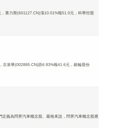
，賽力斯(601127.CN)漲10.01%報51.0元，科華控股
京泉華(002885.CN)跌6.83%報41.6元，銀輪股份
它們定義為問界汽車概念股。嚴格來說，問界汽車概念股應