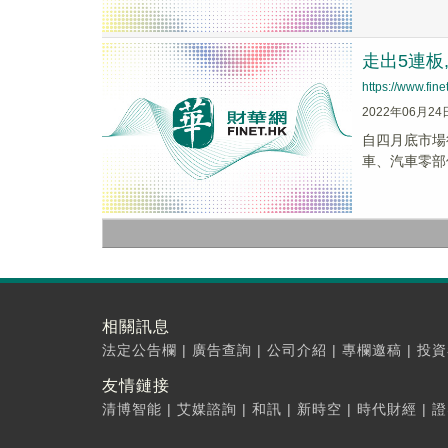
走出5連板
https://www.fi
2022年06月24
自四月底市場
車、汽車零部
相關訊息
法定公告欄
|
廣告查詢
|
公司介紹
|
專欄邀稿
|
投資
友情鏈接
清博智能
|
艾媒諮詢
|
和訊
|
新時空
|
時代財經
|
證