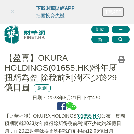
財華智庫網
FINTV
FINMETA
財華證券
媒體矩陣
下載財華財經APP
×
下載APP
智庫沙龍
聯絡我們
把握投資先機
訂閱
简
【盈喜】OKURA
HOLDINGS(01655.HK)料年度
扭虧為盈 除稅前利潤不少於29
億日圓
原創
日期：
2023年8月21日 下午4:50
【財華社訊】OKURA HOLDINGS(
01655.HK
)公布，集團
預期將就2023財年錄得除所得稅前利潤不少於約29億日
圓，而2022財年錄得除所得稅前虧損約12.05億日圓。