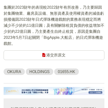
集團於2023財年的表現較2022財年有所改善，乃主要歸因
於集團物業、廠房及設備、無形資產及使用權資產的減值虧
損撥備因2023財年日式彈珠機遊戲館的業務表現穩定而將
減少不少於約11億日圓；及有關解除租賃負債的收益增加不
少於約22億日圓，乃主要產生自終止租賃，原因是集團自
2023年5月7日起關閉「BigApple.大船店」的日式彈珠機遊
戲館。
港交所原文
OKURA
HOLDINGS
01655.HK