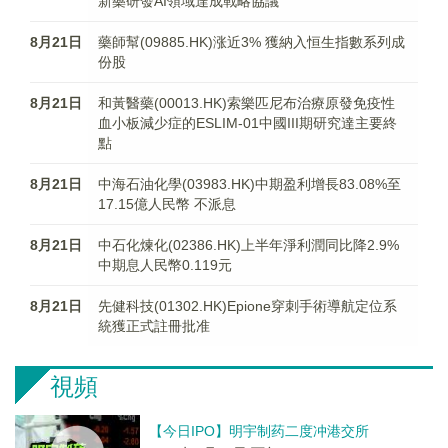
新藥研發AI領域達成戰略協議
8月21日
藥師幫(09885.HK)涨近3% 獲納入恒生指數系列成
份股
8月21日
和黃醫藥(00013.HK)索樂匹尼布治療原發免疫性
血小板減少症的ESLIM-01中國III期研究達主要終
點
8月21日
中海石油化學(03983.HK)中期盈利增長83.08%至
17.15億人民幣 不派息
8月21日
中石化煉化(02386.HK)上半年淨利潤同比降2.9%
中期息人民幣0.119元
8月21日
先健科技(01302.HK)Epione穿刺手術導航定位系
統獲正式註冊批准
視頻
【今日IPO】明宇制药二度冲港交所