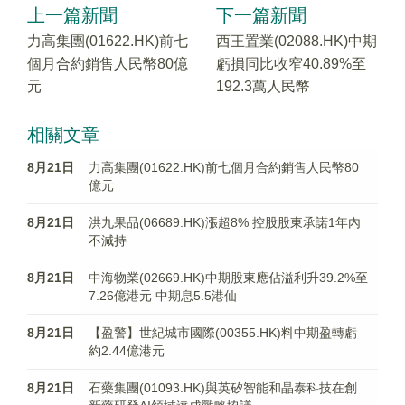
上一篇新聞
下一篇新聞
力高集團(01622.HK)前七
西王置業(02088.HK)中期
個月合約銷售人民幣80億
虧損同比收窄40.89%至
元
192.3萬人民幣
相關文章
8月21日
力高集團(01622.HK)前七個月合約銷售人民幣80
億元
8月21日
洪九果品(06689.HK)漲超8% 控股股東承諾1年內
不減持
8月21日
中海物業(02669.HK)中期股東應佔溢利升39.2%至
7.26億港元 中期息5.5港仙
8月21日
【盈警】世紀城市國際(00355.HK)料中期盈轉虧
約2.44億港元
8月21日
石藥集團(01093.HK)與英矽智能和晶泰科技在創