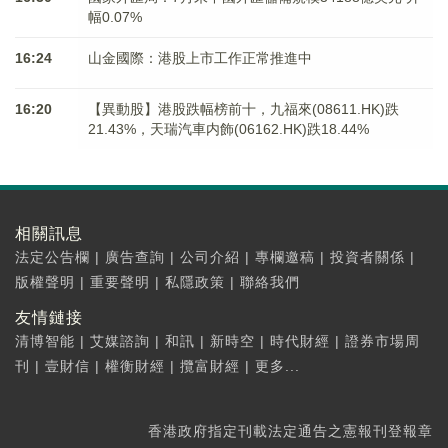
幅0.07%
16:24
山金國際：港股上市工作正常推進中
16:20
【異動股】港股跌幅榜前十，九福來(08611.HK)跌
21.43%，天瑞汽車内飾(06162.HK)跌18.44%
相關訊息
法定公告欄
|
廣告查詢
|
公司介紹
|
專欄邀稿
|
投資者關係
|
版權聲明
|
重要聲明
|
私隱政策
|
聯絡我們
友情鏈接
清博智能
|
艾媒諮詢
|
和訊
|
新時空
|
時代財經
|
證券市場周
刊
|
壹財信
|
權衡財經
|
攬富財經
|
更多...
香港政府指定刊載法定通告之憲報刊登報章