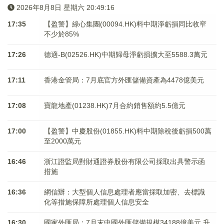
2026年8月8日 星期六 20:49:16
17:35
【盈警】綠心集團(00094.HK)料中期淨虧損同比收窄
不少於85%
17:26
德適-B(02526.HK)中期歸母淨虧損擴大至5588.3萬元
17:11
香港金管局：7月底官方外匯儲備資產為4478億美元
17:08
寶龍地產(01238.HK)7月合約銷售額約5.5億元
17:00
【盈警】中慶股份(01855.HK)料中期除稅後虧損500萬
至2000萬元
16:46
浙江證監局對財通證券股份有限公司採取出具警示函
措施
16:36
網信辦：大型個人信息處理者應當採取加密、去標識
化等措施保障所處理個人信息安全
16:30
國家外匯局：7月末中國外匯儲備規模34188億美元 升