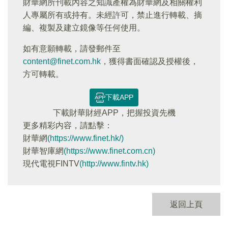
財華網所刊載內容之知識產權為財華網及相關權利
人專屬所有或持有。未經許可，禁止進行轉載、摘
編、複製及建立鏡像等任何使用。
如有意願轉載，請發郵件至
content@finet.com.hk
，獲得書面確認及授權後，
方可轉載。
下載APP
下載財華財經APP，把握投資先機
更多精彩内容，請點擊：
財華網
(https://www.finet.hk/)
財華智庫網
(https://www.finet.com.cn)
現代電視FINTV
(http://www.fintv.hk)
返回上頁