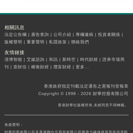
相關訊息
法定公告欄
|
廣告查詢
|
公司介紹
|
專欄邀稿
|
投資者關係
|
版權聲明
|
重要聲明
|
私隱政策
|
聯絡我們
友情鏈接
清博智能
|
艾媒諮詢
|
和訊
|
新時空
|
時代財經
|
證券市場周
刊
|
壹財信
|
權衡財經
|
攬富財經
|
更多...
香港政府指定刊載法定通告之憲報刊登報章
Copyright © 1998 - 2026 財華控股有限公司
香港財華社版權所有,未經同意不得轉載。
免責聲明：
財華控股有限公司及香港聯合交易所有限公司將盡力確保彼等所提供資料