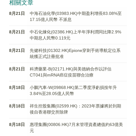
相關文章
8月21日
中海石油化學(03983.HK)中期盈利增長83.08%至
17.15億人民幣 不派息
8月21日
中石化煉化(02386.HK)上半年淨利潤同比降2.9%
中期息人民幣0.119元
8月21日
先健科技(01302.HK)Epione穿刺手術導航定位系
統獲正式註冊批准
8月21日
科濟藥業-B(02171.HK)與美德納合作以評估
CT041與mRNA癌症疫苗聯合治療
8月18日
小鵬汽車-W(09868.HK)第二季度淨虧損按年升
3.84%至28.05億人民幣
8月18日
祥生控股集團(02599.HK)：2023年票據將於到期
後自香港聯交所除牌
8月18日
惠理集團(00806.HK)7月末管理資產總值約63億美
元