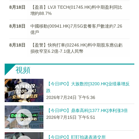
8月18日
【盈喜】LVJI TECH(01745.HK)料中期盈利同比
增約88.7%
8月18日
中國移動(00941.HK)7月5G套餐客戶數達約7.26
億戶
8月18日
【盈警】快狗打車(02246.HK)料中期股东應佔虧
損收窄至6.2億-7.1億人民幣
視頻
【今日IPO】大族数控[3200.HK]业绩暴增反
跌
2026年7月24日 下午5:36
【今日IPO】鼎泰高科[1377.HK]净利涨3倍
2026年7月15日 下午5:51
【今日IPO】盯盯拍递表港交所