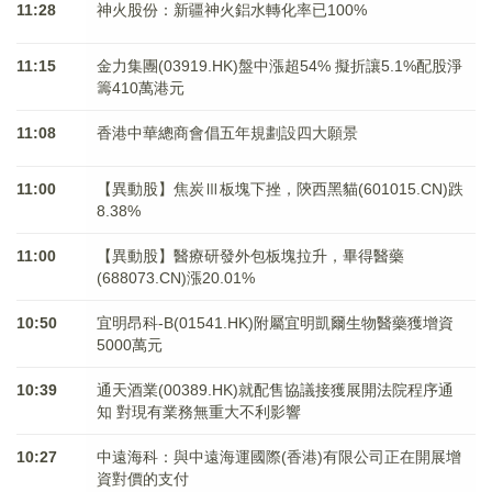
11:28
神火股份：新疆神火鋁水轉化率已100%
11:15
金力集團(03919.HK)盤中漲超54% 擬折讓5.1%配股淨
籌410萬港元
11:08
香港中華總商會倡五年規劃設四大願景
11:00
【異動股】焦炭Ⅲ板塊下挫，陝西黑貓(601015.CN)跌
8.38%
11:00
【異動股】醫療研發外包板塊拉升，畢得醫藥
(688073.CN)漲20.01%
10:50
宜明昂科-B(01541.HK)附屬宜明凱爾生物醫藥獲增資
5000萬元
10:39
通天酒業(00389.HK)就配售協議接獲展開法院程序通
知 對現有業務無重大不利影響
10:27
中遠海科：與中遠海運國際(香港)有限公司正在開展增
資對價的支付