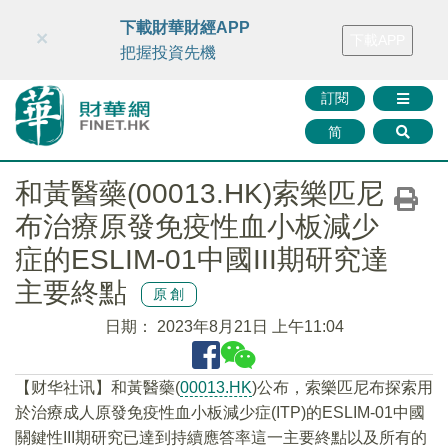
財華智庫網
FINTV
FINMETA
財華證券
媒體矩陣
下載財華財經APP
×
下載APP
智庫沙龍
聯絡我們
把握投資先機
訂閱
简
和黃醫藥(00013.HK)索樂匹尼
布治療原發免疫性血小板減少
症的ESLIM-01中國III期研究達
主要終點
原創
日期：
2023年8月21日 上午11:04
【财华社讯】和黃醫藥(
00013.HK
)公布，索樂匹尼布探索用
於治療成人原發免疫性血小板減少症(ITP)的ESLIM-01中國
關鍵性III期研究已達到持續應答率這一主要終點以及所有的