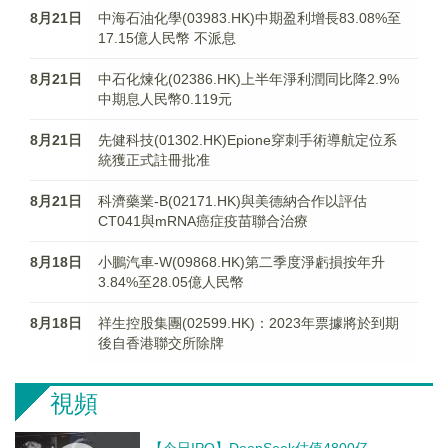
8月21日
中海石油化學(03983.HK)中期盈利增長83.08%至
17.15億人民幣 不派息
8月21日
中石化煉化(02386.HK)上半年淨利潤同比降2.9%
中期息人民幣0.119元
8月21日
先健科技(01302.HK)Epione穿刺手術導航定位系
統獲正式註冊批准
8月21日
科濟藥業-B(02171.HK)與美德納合作以評估
CT041與mRNA癌症疫苗聯合治療
8月18日
小鵬汽車-W(09868.HK)第二季度淨虧損按年升
3.84%至28.05億人民幣
8月18日
祥生控股集團(02599.HK)：2023年票據將於到期
後自香港聯交所除牌
視頻