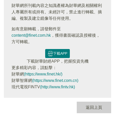
財華網所刊載內容之知識產權為財華網及相關權利
人專屬所有或持有。未經許可，禁止進行轉載、摘
編、複製及建立鏡像等任何使用。
如有意願轉載，請發郵件至
content@finet.com.hk
，獲得書面確認及授權後，
方可轉載。
下載APP
下載財華財經APP，把握投資先機
更多精彩内容，請點擊：
財華網
(https://www.finet.hk/)
財華智庫網
(https://www.finet.com.cn)
現代電視FINTV
(http://www.fintv.hk)
返回上頁