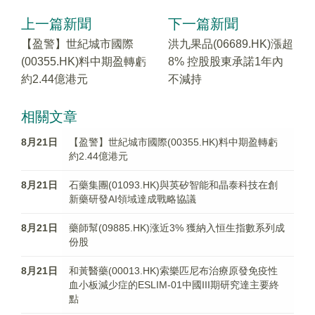
上一篇新聞
下一篇新聞
【盈警】世紀城市國際
洪九果品(06689.HK)漲超
(00355.HK)料中期盈轉虧
8% 控股股東承諾1年內
約2.44億港元
不減持
相關文章
8月21日
【盈警】世紀城市國際(00355.HK)料中期盈轉虧
約2.44億港元
8月21日
石藥集團(01093.HK)與英矽智能和晶泰科技在創
新藥研發AI領域達成戰略協議
8月21日
藥師幫(09885.HK)涨近3% 獲納入恒生指數系列成
份股
8月21日
和黃醫藥(00013.HK)索樂匹尼布治療原發免疫性
血小板減少症的ESLIM-01中國III期研究達主要終
點