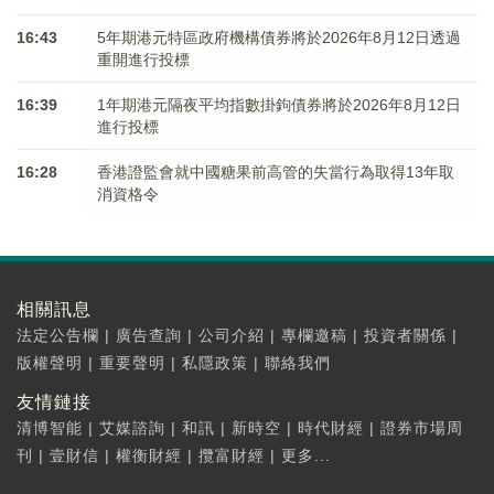
16:43
5年期港元特區政府機構債券將於2026年8月12日透過
重開進行投標
16:39
1年期港元隔夜平均指數掛鉤債券將於2026年8月12日
進行投標
16:28
香港證監會就中國糖果前高管的失當行為取得13年取
消資格令
相關訊息
法定公告欄
|
廣告查詢
|
公司介紹
|
專欄邀稿
|
投資者關係
|
版權聲明
|
重要聲明
|
私隱政策
|
聯絡我們
友情鏈接
清博智能
|
艾媒諮詢
|
和訊
|
新時空
|
時代財經
|
證券市場周
刊
|
壹財信
|
權衡財經
|
攬富財經
|
更多...