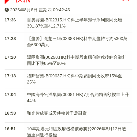
2026年8月6日 星期四 09:42:46
17:36
百奧賽圖-B(02315.HK)料上半年歸母淨利潤同比增
391.87%至412.71%
17:28
【盈警】創想三維(03388.HK)料中期盈转亏約5300萬
至6300萬元
17:20
湯臣集團(00258.HK)料中期股東應佔除稅後綜合溢利
同比下跌85%至90%
17:13
禮邦醫藥-B(09637.HK)料中期虧損同比收窄15%至
25%
17:04
中國海外宏洋集團(00081.HK)7月合約銷售額按年上升
44%
16:53
和光智成完成天使輪數千萬融資
16:51
10年期港元特區政府機構債券將於2026年8月12日透
過重開進行投標