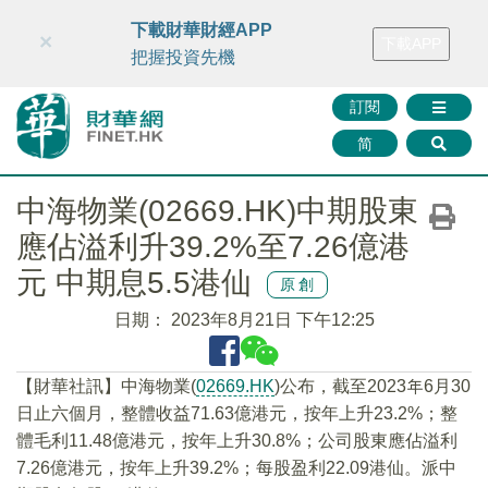
財華智庫網
FINTV
FINMETA
財華證券
媒體矩陣
下載財華財經APP
×
下載APP
智庫沙龍
聯絡我們
把握投資先機
訂閱
简
中海物業(02669.HK)中期股東
應佔溢利升39.2%至7.26億港
元 中期息5.5港仙
原創
日期：
2023年8月21日 下午12:25
【財華社訊】中海物業(
02669.HK
)公布，截至2023年6月30
日止六個月，整體收益71.63億港元，按年上升23.2%；整
體毛利11.48億港元，按年上升30.8%；公司股東應佔溢利
7.26億港元，按年上升39.2%；每股盈利22.09港仙。派中