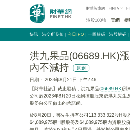
財華智庫網
FINTV
F
港股100強
官網
榜
快訊
港交所發佈
今日IPO
一圖解碼
港股解碼
洪九果品(06689.HK
內不減持
原創
日期：
2023年8月21日 下午2:46
【財華社訊】截止發稿，洪九果品(
06689.HK
)漲
公司於2023年8月20日收到控股股東鄧洪九先
股份向公司做出的承諾函。
於8月20日，鄧先生持有公司113,333,322股H
64,089,975股H股股份及64,089,975股
個月，將於2023年9月4日屆滿。基於對公司