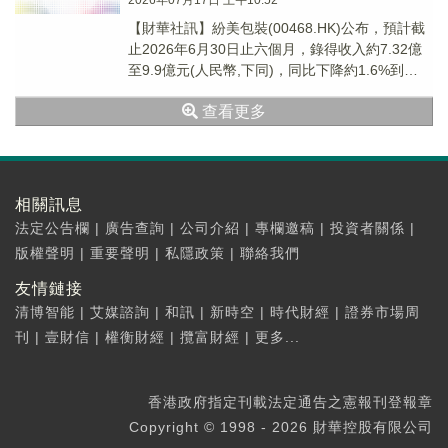
2026年07月17日 上午10:52
【財華社訊】紛美包裝(00468.HK)公布，預計截
止2026年6月30日止六個月，錄得收入約7.32億
至9.9億元(人民幣,下同)，同比下降約1.6%到
27.3%；錄得淨利潤約...
查看更多
相關訊息
法定公告欄
|
廣告查詢
|
公司介紹
|
專欄邀稿
|
投資者關係
|
版權聲明
|
重要聲明
|
私隱政策
|
聯絡我們
友情鏈接
清博智能
|
艾媒諮詢
|
和訊
|
新時空
|
時代財經
|
證券市場周
刊
|
壹財信
|
權衡財經
|
攬富財經
|
更多...
香港政府指定刊載法定通告之憲報刊登報章
Copyright © 1998 - 2026 財華控股有限公司