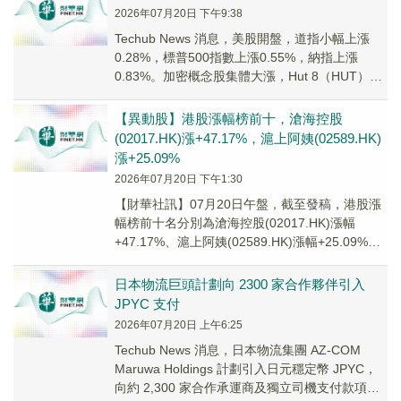
2026年07月20日 下午9:38
Techub News 消息，美股開盤，道指小幅上漲
0.28%，標普500指數上漲0.55%，納指上漲
0.83%。加密概念股集體大漲，Hut 8（HUT）漲
11.51%，Ciph...
【異動股】港股漲幅榜前十，滄海控股
(02017.HK)漲+47.17%，滬上阿姨(02589.HK)
漲+25.09%
2026年07月20日 下午1:30
【財華社訊】07月20日午盤，截至發稿，港股漲
幅榜前十名分別為滄海控股(02017.HK)漲幅
+47.17%、滬上阿姨(02589.HK)漲幅+25.09%、
中國軟件國際(003...
日本物流巨頭計劃向 2300 家合作夥伴引入
JPYC 支付
2026年07月20日 上午6:25
Techub News 消息，日本物流集團 AZ-COM
Maruwa Holdings 計劃引入日元穩定幣 JPYC，
向約 2,300 家合作承運商及獨立司機支付款項，