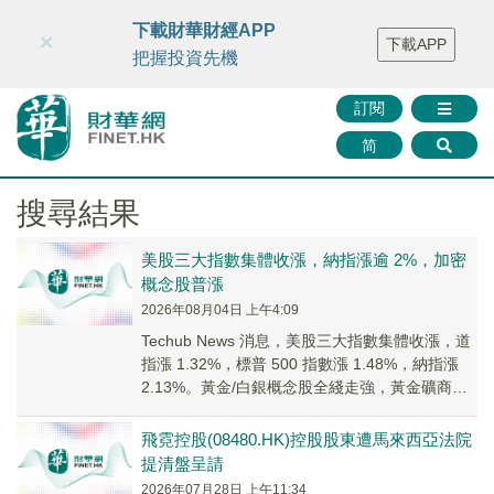
財華智庫網
FINTV
FINMETA
財華證券
媒體矩陣
下載財華財經APP
×
下載APP
智庫沙龍
聯絡我們
把握投資先機
訂閱
简
搜尋結果
美股三大指數集體收漲，納指漲逾 2%，加密
概念股普漲
2026年08月04日 上午4:09
Techub News 消息，美股三大指數集體收漲，道
指漲 1.32%，標普 500 指數漲 1.48%，納指漲
2.13%。黃金/白銀概念股全綫走強，黃金礦商
ETF(GDX)...
飛霓控股(08480.HK)控股股東遭馬來西亞法院
提清盤呈請
2026年07月28日 上午11:34