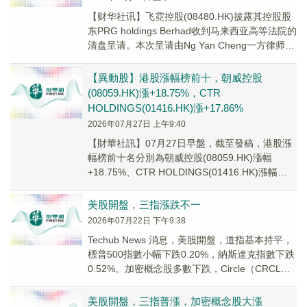
【财华社讯】飞霓控股(08480.HK)披露其控股股
东PRG holdings Berhad收到马来西亚高等法院的
清盘呈请。本次呈请由Ng Yan Cheng一方律师提
出，缘由为...
【異動股】港股漲幅榜前十，朝威控股
(08059.HK)漲+18.75%，CTR
HOLDINGS(01416.HK)漲+17.86%
2026年07月27日 上午9:40
【財華社訊】07月27日早盤，截至發稿，港股漲
幅榜前十名分別為朝威控股(08059.HK)漲幅
+18.75%、CTR HOLDINGS(01416.HK)漲幅
+17.86%、立德...
美股開盤，三指漲跌不一
2026年07月22日 下午9:38
Techub News 消息，美股開盤，道指基本持平，
標普500指數小幅下跌0.20%，納斯達克指數下跌
0.52%。加密概念股多數下跌，Circle（CRCL）
大幅下跌逾3%，C...
美股開盤，三指普漲，加密概念股大漲