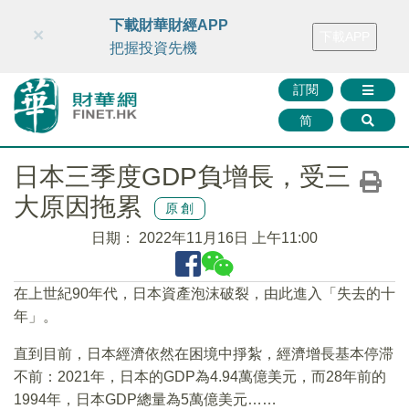
財華智庫網
FINTV
FINMETA
財華證券
媒體矩陣
下載財華財經APP
×
下載APP
智庫沙龍
聯絡我們
把握投資先機
訂閱
简
日本三季度GDP負增長，受三
大原因拖累
原創
日期：
2022年11月16日 上午11:00
在上世紀90年代，日本資產泡沫破裂，由此進入「失去的十
年」。
直到目前，日本經濟依然在困境中掙紮，經濟增長基本停滞
不前：2021年，日本的GDP為4.94萬億美元，而28年前的
1994年，日本GDP總量為5萬億美元……