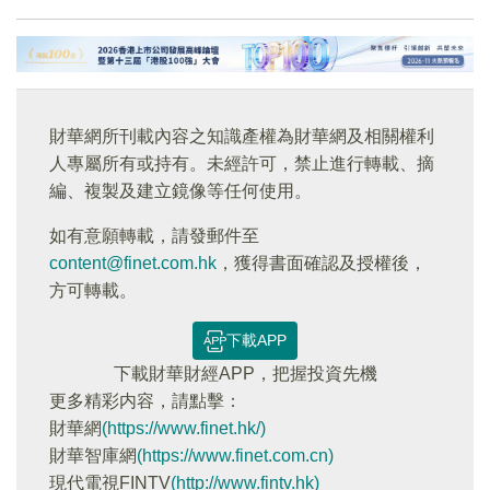
財華網所刊載內容之知識產權為財華網及相關權利
人專屬所有或持有。未經許可，禁止進行轉載、摘
編、複製及建立鏡像等任何使用。
如有意願轉載，請發郵件至
content@finet.com.hk
，獲得書面確認及授權後，
方可轉載。
下載APP
下載財華財經APP，把握投資先機
更多精彩内容，請點擊：
財華網
(https://www.finet.hk/)
財華智庫網
(https://www.finet.com.cn)
現代電視FINTV
(http://www.fintv.hk)