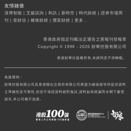
友情鏈接
清博智能
|
艾媒諮詢
|
和訊
|
新時空
|
時代財經
|
證券市場周
刊
|
壹財信
|
權衡財經
|
攬富財經
|
更多...
香港政府指定刊載法定通告之憲報刊登報章
Copyright © 1998 - 2026 財華控股有限公司
香港財華社版權所有,未經同意不得轉載。
免責聲明：
財華控股有限公司及香港聯合交易所有限公司將盡力確保彼等所提供資料
之準確性及可靠性,但並不保證資料絕對無誤,資料如有錯漏而令閣下蒙受
損失,本公司概不負責。