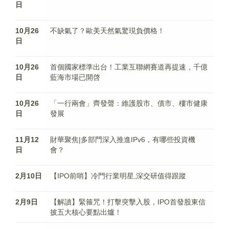
日
10月26
不缺氣了？歐美天然氣驚現負價格！
日
10月26
首個國家標準出台！工業互聯網賽道再提速，千億
日
藍海市場已開啓
10月26
「一行兩會」齊發聲：維護股市、債市、樓市健康
日
發展
11月12
財華聚焦|多部門深入推進IPv6，有哪些投資機
日
會？
2月10日
【IPO前哨】冷門行業明星,深交研值得跟蹤
2月9日
【解讀】緊箍咒！打擊突擊入股，IPO首發股東信
披五大核心要點出爐！