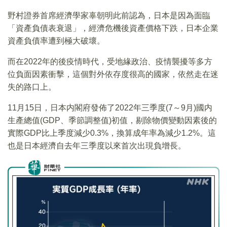
野村證券首席經濟學家辜朝明此前認為，日本是因為面臨
「資產負債表衰退」，經濟危機後資產價格下跌，日本企業
資產負債率遭到極大破壞。
而在2022年的後疫情時代，受地緣政治、疫情襲擾等多方
位負面因素衝擊，這個對外依存度很高的國家，依然走在迷
失的路口上。
11月15日，日本内閣府發佈了2022年三季度(7～9月)國内
生產總值(GDP、季節調整值)初值，剔除物價變動因素後的
實際GDP比上季度減少0.3%，換算成年率為減少1.2%。這
也是日本經濟自去年三季度以來首次出現負增長。