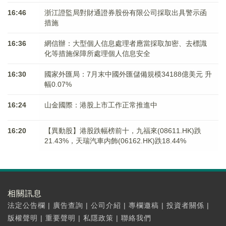
16:46
浙江證監局對財通證券股份有限公司採取出具警示函
措施
16:36
網信辦：大型個人信息處理者應當採取加密、去標識
化等措施保障所處理個人信息安全
16:30
國家外匯局：7月末中國外匯儲備規模34188億美元 升
幅0.07%
16:24
山金國際：港股上市工作正常推進中
16:20
【異動股】港股跌幅榜前十，九福來(08611.HK)跌
21.43%，天瑞汽車内飾(06162.HK)跌18.44%
相關訊息
法定公告欄
|
廣告查詢
|
公司介紹
|
專欄邀稿
|
投資者關係
|
版權聲明
|
重要聲明
|
私隱政策
|
聯絡我們