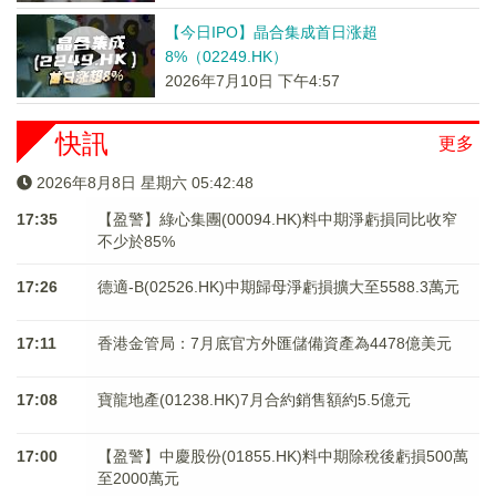
【今日IPO】晶合集成首日涨超
8%（02249.HK）
2026年7月10日 下午4:57
快訊
更多
2026年8月8日 星期六 05:42:48
17:35
【盈警】綠心集團(00094.HK)料中期淨虧損同比收窄
不少於85%
17:26
德適-B(02526.HK)中期歸母淨虧損擴大至5588.3萬元
17:11
香港金管局：7月底官方外匯儲備資產為4478億美元
17:08
寶龍地產(01238.HK)7月合約銷售額約5.5億元
17:00
【盈警】中慶股份(01855.HK)料中期除稅後虧損500萬
至2000萬元