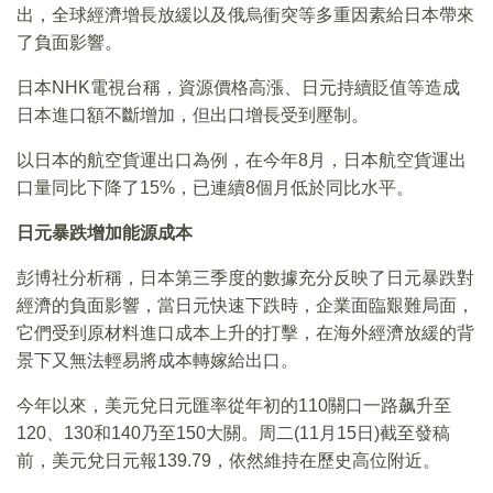
出，全球經濟增長放緩以及俄烏衝突等多重因素給日本帶來
了負面影響。
日本NHK電視台稱，資源價格高漲、日元持續貶值等造成
日本進口額不斷增加，但出口增長受到壓制。
以日本的航空貨運出口為例，在今年8月，日本航空貨運出
口量同比下降了15%，已連續8個月低於同比水平。
日元暴跌增加能源成本
彭博社分析稱，日本第三季度的數據充分反映了日元暴跌對
經濟的負面影響，當日元快速下跌時，企業面臨艱難局面，
它們受到原材料進口成本上升的打擊，在海外經濟放緩的背
景下又無法輕易將成本轉嫁給出口。
今年以來，美元兌日元匯率從年初的110關口一路飙升至
120、130和140乃至150大關。周二(11月15日)截至發稿
前，美元兌日元報139.79，依然維持在歷史高位附近。