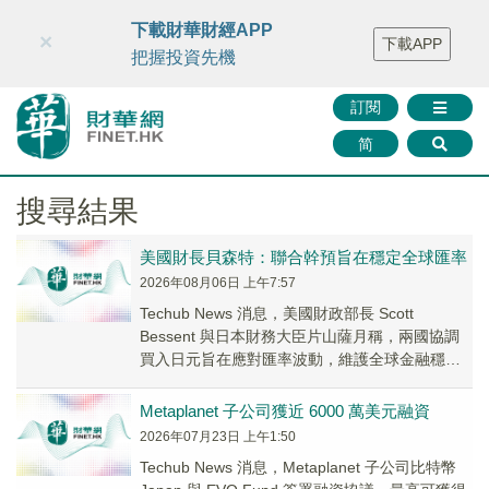
財華智庫網
FINTV
FINMETA
財華證券
媒體矩陣
下載財華財經APP
×
下載APP
智庫沙龍
聯絡我們
把握投資先機
訂閱
简
搜尋結果
美國財長貝森特：聯合幹預旨在穩定全球匯率
2026年08月06日 上午7:57
Techub News 消息，美國財政部長 Scott
Bessent 與日本財務大臣片山薩月稱，兩國協調
買入日元旨在應對匯率波動，維護全球金融穩
定。美國總統特朗普亦公開支持此次...
Metaplanet 子公司獲近 6000 萬美元融資
2026年07月23日 上午1:50
Techub News 消息，Metaplanet 子公司比特幣