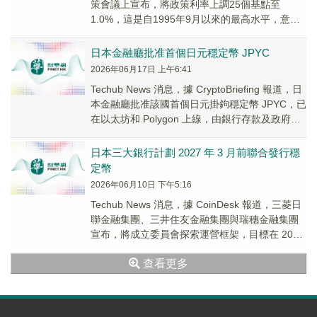
策會議上宣布，將政策利率上調25個基點至
1.0%，這是自1995年9月以來的最高水平，意味
著日本長達數十年的超低利率政策正逐步走向終
結。
日本金融廳批准首個日元穩定幣 JPYC
2026年06月17日 上午6:41
Techub News 消息，據 CryptoBriefing 報道，日
本金融廳批准該國首個日元掛鉤穩定幣 JPYC，已
在以太坊和 Polygon 上線，由銀行存款及政府債
券 1...
日本三大銀行計劃 2027 年 3 月前聯合發行穩
定幣
2026年06月10日 下午5:16
Techub News 消息，據 CoinDesk 報道，三菱日
聯金融集團、三井住友金融集團與瑞穗金融集團
宣布，將成立委員會探索運營框架，目標在 2027
年 3 月前聯合發行穩...
查看更多