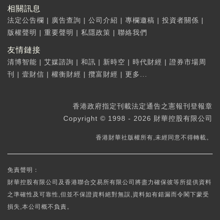
相關訊息
法定公告欄
|
廣告查詢
|
公司介紹
|
專欄邀稿
|
投資者關係
|
版權聲明
|
重要聲明
|
私隱政策
|
聯絡我們
友情鏈接
清博智能
|
艾媒諮詢
|
和訊
|
新時空
|
時代財經
|
證券市場周
刊
|
壹財信
|
權衡財經
|
攬富財經
|
更多...
香港政府指定刊載法定通告之憲報刊登報章
Copyright © 1998 - 2026 財華控股有限公司
香港財華社版權所有,未經同意不得轉載。
免責聲明：
財華控股有限公司及香港聯合交易所有限公司將盡力確保彼等所提供資料
之準確性及可靠性,但並不保證資料絕對無誤,資料如有錯漏而令閣下蒙受
損失,本公司概不負責。