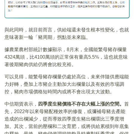
與此同時，就目前而言，供給端還未發生根本性變化，也就
意味著新一輪「豬周期」拐點並未來臨。
據農業農村部統計數據顯示，8月末，全國能繁母豬存欄量
4324萬頭，比4100萬頭的正常保有量高5.5%，這也就意味
著後期豬肉供給仍將會比較充裕。
可以見得，能繁母豬存欄量仍處於高位，未來伴隨供應端能
力好轉，疊加上市豬企主動加大出欄量以及有效的市場調
控，豬肉市場價格短時間内或將不會出現太大波動。
中信期貨表示，
四季度生豬價格不存在大幅上漲的空間。
首
先，2022年以來母豬配種效率的修復，或彌補母豬去產能
造成的出欄減少，從而導致四季度生豬出欄環比三季度增
加。其次，當前的壓欄和二次育肥，或將供給累積到年底集
中釋放。最後，豬肉儲備調節能夠及時應對旺季需求，保供