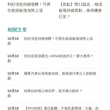
利好消息持續發酵！可再
【焦點】雙11臨近，物流
生能源板塊強勢上漲
板塊持續異動，佈局機會
已至？
相關文章
10月18
利好消息持續發酵！可再生能源板塊強勢上漲
日
10月18
癌症疫苗迎曙光 mRNA技術的又一重大應用？
日
10月18
國產汽車出海再創佳績，新能源汽車注入新動能
日
10月18
特斯拉財報公佈在即，卻又曝大動作？
日
10月18
【IPO前哨】澳亞集團：不抱乳業雙雄「大腿」的