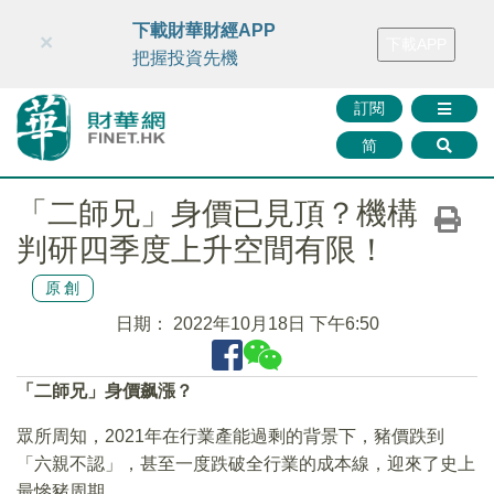
財華智庫網
FINTV
FINMETA
財華證券
媒體矩陣
下載財華財經APP
×
下載APP
智庫沙龍
聯絡我們
把握投資先機
訂閱
简
「二師兄」身價已見頂？機構
判研四季度上升空間有限！
原創
日期：
2022年10月18日 下午6:50
「二師兄」身價飙漲？
眾所周知，2021年在行業產能過剩的背景下，豬價跌到
「六親不認」，甚至一度跌破全行業的成本線，迎來了史上
最慘豬周期。