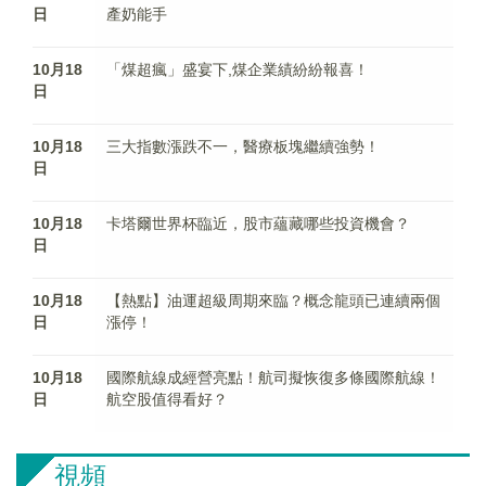
日
產奶能手
10月18
「煤超瘋」盛宴下,煤企業績紛紛報喜！
日
10月18
三大指數漲跌不一，醫療板塊繼續強勢！
日
10月18
卡塔爾世界杯臨近，股市蘊藏哪些投資機會？
日
10月18
【熱點】油運超級周期來臨？概念龍頭已連續兩個
日
漲停！
10月18
國際航線成經營亮點！航司擬恢復多條國際航線！
日
航空股值得看好？
視頻