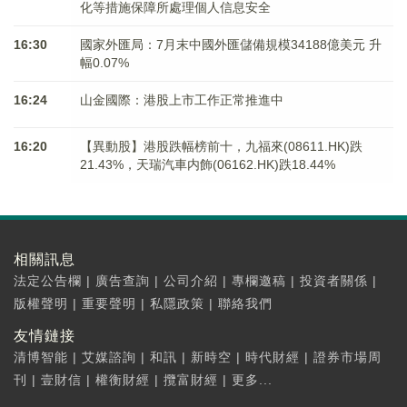
化等措施保障所處理個人信息安全
16:30
國家外匯局：7月末中國外匯儲備規模34188億美元 升
幅0.07%
16:24
山金國際：港股上市工作正常推進中
16:20
【異動股】港股跌幅榜前十，九福來(08611.HK)跌
21.43%，天瑞汽車内飾(06162.HK)跌18.44%
相關訊息
法定公告欄
|
廣告查詢
|
公司介紹
|
專欄邀稿
|
投資者關係
|
版權聲明
|
重要聲明
|
私隱政策
|
聯絡我們
友情鏈接
清博智能
|
艾媒諮詢
|
和訊
|
新時空
|
時代財經
|
證券市場周
刊
|
壹財信
|
權衡財經
|
攬富財經
|
更多...