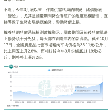
不過，今年3月底以來，伴隨供需格局的轉變，豬價徹底
「變臉」，尤其是國慶期間豬企養殖戶的過度壓欄惜售，直
接導致了生豬市場供應偏緊，帶動豬價上揚。
據養豬網豬價系統檢測數據顯示，國慶期間及節後豬價單邊
上揚勢頭十分兇猛，每天都在創造年内的新高點。截至10月
17日，全國農產品批發市場豬肉平均價格為35.11元/公斤，
比上周五上升2.8%。而相較於今年3月份觸底11.18元/公
斤，則整整上漲超2倍。