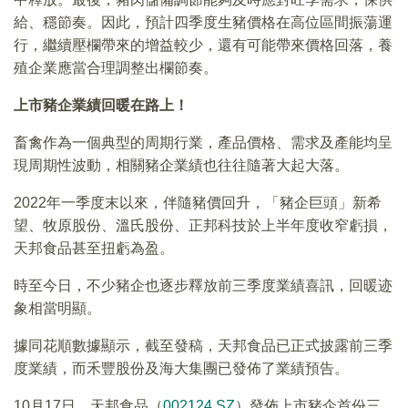
給、穩節奏。因此，預計四季度生豬價格在高位區間振蕩運
行，繼續壓欄帶來的增益較少，還有可能帶來價格回落，養
殖企業應當合理調整出欄節奏。
上市豬企業績回暖在路上！
畜禽作為一個典型的周期行業，產品價格、需求及產能均呈
現周期性波動，相關豬企業績也往往隨著大起大落。
2022年一季度末以來，伴隨豬價回升，「豬企巨頭」新希
望、牧原股份、溫氏股份、正邦科技於上半年度收窄虧損，
天邦食品甚至扭虧為盈。
時至今日，不少豬企也逐步釋放前三季度業績喜訊，回暖迹
象相當明顯。
據同花順數據顯示，截至發稿，天邦食品已正式披露前三季
度業績，而禾豐股份及海大集團已發佈了業績預告。
10月17日，天邦食品（
002124.SZ
）發佈上市豬企首份三