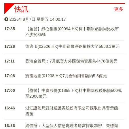
快訊
更多
2026年8月7日 星期五 14:00:18
17:35
【盈警】綠心集團(00094.HK)料中期淨虧損同比收窄
不少於85%
17:26
德適-B(02526.HK)中期歸母淨虧損擴大至5588.3萬元
17:11
香港金管局：7月底官方外匯儲備資產為4478億美元
17:08
寶龍地產(01238.HK)7月合約銷售額約5.5億元
17:00
【盈警】中慶股份(01855.HK)料中期除稅後虧損500萬
至2000萬元
16:46
浙江證監局對財通證券股份有限公司採取出具警示函
措施
16:36
網信辦：大型個人信息處理者應當採取加密、去標識