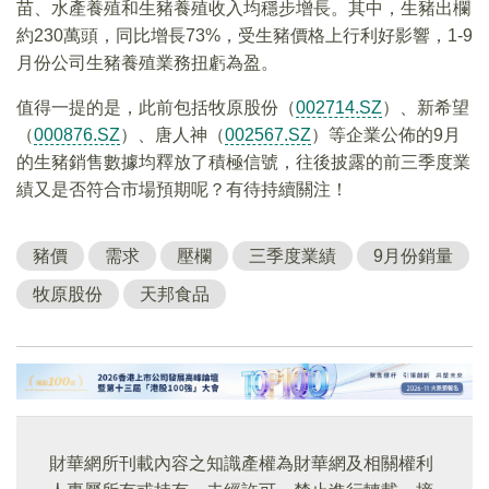
苗、水產養殖和生豬養殖收入均穩步增長。其中，生豬出欄
約230萬頭，同比增長73%，受生豬價格上行利好影響，1-9
月份公司生豬養殖業務扭虧為盈。
值得一提的是，此前包括牧原股份（
002714.SZ
）、新希望
（
000876.SZ
）、唐人神（
002567.SZ
）等企業公佈的9月
的生豬銷售數據均釋放了積極信號，往後披露的前三季度業
績又是否符合市場預期呢？有待持續關注！
豬價
需求
壓欄
三季度業績
9月份銷量
牧原股份
天邦食品
財華網所刊載內容之知識產權為財華網及相關權利