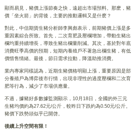
顯而易見，豬價上漲節奏之快，遠超出市場預料。那麽，豬
價「坐火箭」的背後，主要的推動邏輯又是什麽？
對此，中信期貨生豬分析師李興彪表示，前期豬價上漲是多
重因素綜合所致。首先，二次育肥及壓欄增加，帶動生豬出
欄均重持續增長，導致生豬出欄量削減。其次，基於對年底
消費旺季高價的預期，短期内養殖戶不著急出欄生豬，有低
價惜售情緒。最後，節日需求拉動，降溫助推消費。
業内專家同樣認為，近期生豬價格明顯上漲，重要原因是部
分養殖戶為博弈後市行情，出現非理性的過度壓欄和二次育
肥等行為，減少了市場供應量。
不過，據豬好多數據監測顯示，10月18日，全國的外三元
生豬均價約為27.62元/公斤，較昨日下跌約為0.50元/公斤。
豬價下跌勢頭似乎已開啓。
後續上升空間有限！