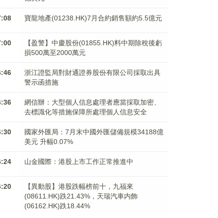
7:08
寶龍地產(01238.HK)7月合約銷售額約5.5億元
7:00
【盈警】中慶股份(01855.HK)料中期除稅後虧
損500萬至2000萬元
6:46
浙江證監局對財通證券股份有限公司採取出具
警示函措施
6:36
網信辦：大型個人信息處理者應當採取加密、
去標識化等措施保障所處理個人信息安全
6:30
國家外匯局：7月末中國外匯儲備規模34188億
美元 升幅0.07%
6:24
山金國際：港股上市工作正常推進中
6:20
【異動股】港股跌幅榜前十，九福來
(08611.HK)跌21.43%，天瑞汽車内飾
(06162.HK)跌18.44%