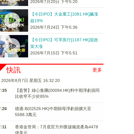
2026年7月20日 下午5:20
【今日IPO】大金重工[1081.HK]飙涨
超19%
2026年7月24日 下午5:36
【今日IPO】可孚医疗[1187.HK]迎政
策大涨
2026年7月15日 下午5:51
快訊
更多
2026年8月7日 星期五 16:32:21
7:35
【盈警】綠心集團(00094.HK)料中期淨虧損同
比收窄不少於85%
7:26
德適-B(02526.HK)中期歸母淨虧損擴大至
5588.3萬元
7:11
香港金管局：7月底官方外匯儲備資產為4478
億美元