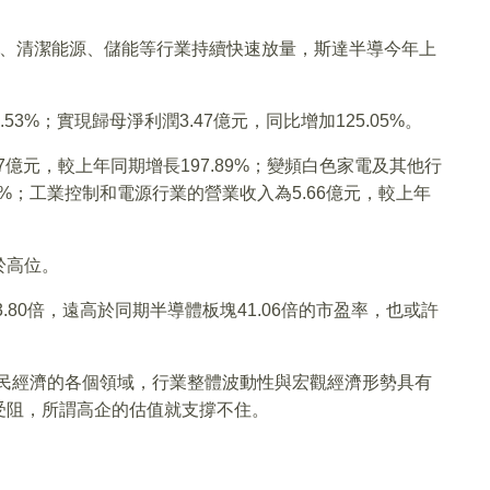
汽車、清潔能源、儲能等行業持續快速放量，斯達半導今年上
53%；實現歸母淨利潤3.47億元，同比增加125.05%。
7億元，較上年同期增長197.89%；變頻白色家電及其他行
74%；工業控制和電源行業的營業收入為5.66億元，較上年
於高位。
.80倍，遠高於同期半導體板塊41.06倍的市盈率，也或許
國民經濟的各個領域，行業整體波動性與宏觀經濟形勢具有
受阻，所謂高企的估值就支撐不住。