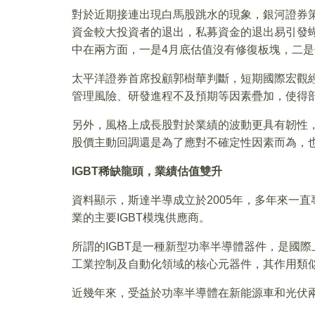
對於近期接連出現白馬股跳水的現象，銀河證券
資金較大投資者的退出，私募資金的退出易引發
中在兩方面，一是4月底估值沒有修復板塊，二
太平洋證券首席投顧郭樹華判斷，短期國際宏觀
管理風險、研發進程不及預期等因素疊加，使得
另外，風格上成長股對於業績的波動更具有韌性
股價主動回調還是為了應對不確定性因素而為，
IGBT
稀缺龍頭，業績估值雙升
資料顯示，斯達半導成立於2005年，多年來一直
業的主要IGBT模塊供應商。
所謂的IGBT是一種新型功率半導體器件，是國
工業控制及自動化領域的核心元器件，其作用類
近幾年來，受益於功率半導體在新能源車和光伏