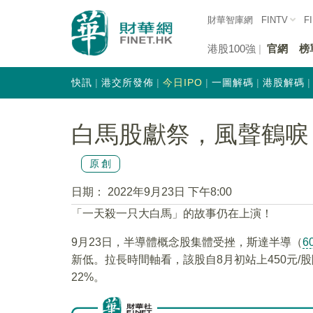
財華智庫網
FINTV
F
港股100強
官網
榜
快訊
港交所發佈
今日IPO
一圖解碼
港股解碼
白馬股獻祭，風聲鶴唳！
原創
日期：
2022年9月23日 下午8:00
「一天殺一只大白馬」的故事仍在上演！
9月23日，半導體概念股集體受挫，斯達半導（
6
新低。拉長時間軸看，該股自8月初站上450元
22%。