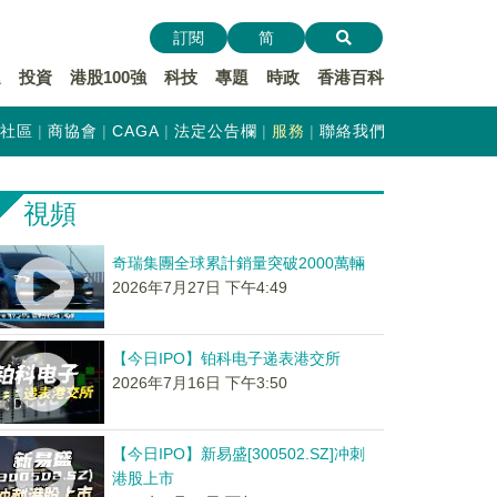
訂閱
简
遞
投資
港股100強
科技
專題
時政
香港百科
社區
商協會
CAGA
法定公告欄
服務
聯絡我們
視頻
奇瑞集團全球累計銷量突破2000萬輛
2026年7月27日 下午4:49
【今日IPO】铂科电子递表港交所
2026年7月16日 下午3:50
【今日IPO】新易盛[300502.SZ]冲刺
港股上市