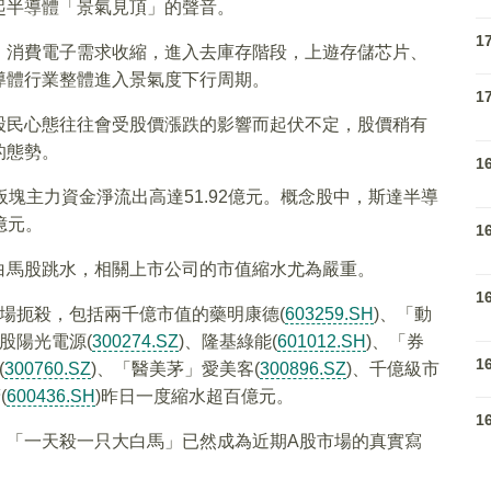
起半導體「景氣見頂」的聲音。
1
，消費電子需求收縮，進入去庫存階段，上遊存儲芯片、
導體行業整體進入景氣度下行周期。
1
股民心態往往會受股價漲跌的影響而起伏不定，股價稍有
的態勢。
1
塊主力資金淨流出高達51.92億元。概念股中，斯達半導
億元。
1
白馬股跳水，相關上市公司的市值縮水尤為嚴重。
1
場扼殺，包括兩千億市值的藥明康德(
603259.SH
)、「動
股陽光電源(
300274.SZ
)、隆基綠能(
601012.SH
)、「券
1
(
300760.SZ
)、「醫美茅」愛美客(
300896.SZ
)、千億級市
(
600436.SH
)昨日一度縮水超百億元。
1
，「一天殺一只大白馬」已然成為近期A股市場的真實寫