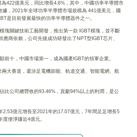
模為422億美元，同比增長4.6%，其中，中國功率半導體市
 數據，2021年全球功率半導體市場規模為 441億美元，國
GBT是目前發展最快的功率半導體器件之一。
T模塊關鍵技術工藝開發，推出第一款 IGBT模塊，並不斷
供應商依賴，公司先後成功研發出了NPT型IGBT芯片、
份額前十，中國市場第一，成為國產IGBT的領軍企業。
伏兩大賽道，還涉足電機節能、軌道交通、智能電網、航
入佔比公司總營收的93.46%，貢獻94%以上的利潤，是公
.53億元增長至2021年的17.07億元，7年間足足增長5
年度便淨賺近4億元。