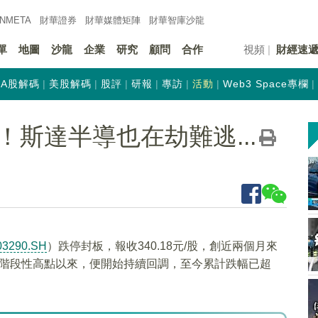
INMETA
財華證券
財華
媒體矩陣
財華
智庫沙龍
單
地圖
沙龍
企業
研究
顧問
合作
視頻
財經速
A股解碼
美股解碼
股評
研報
專訪
活動
Web3 Space專欄
斯達半導也在劫難逃...
03290.SH
）跌停封板，報收340.18元/股，創近兩個月來
/股階段性高點以來，便開始持續回調，至今累計跌幅已超