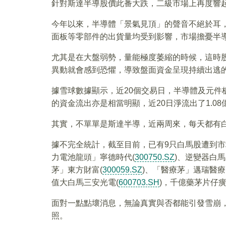
針對斯達半導股價此番大跌，二級市場上再度響
今年以來，半導體「景氣見頂」的聲音不絕於耳
面板等零部件的出貨量均受到影響，市場擔憂半
尤其是在大盤弱勢，量能極度萎縮的時候，這時
異動就會感到恐懼，導致盤面資金呈現持續出逃
據雪球數據顯示，近20個交易日，半導體及元件板
的資金流出亦是相當明顯，近20日淨流出了1.08
其實，不單單是斯達半導，近兩周來，每天都有
據不完全統計，截至目前，已有9只白馬股遭到市
力電池龍頭」寧德時代(
300750.SZ
)、逆變器白馬
茅」東方財富(
300059.SZ
)、「醫療茅」邁瑞醫療
值大白馬三安光電(
600703.SH
)，千億藥茅片仔癀
面對一點點壞消息，無論真實與否都能引發雪崩
照。