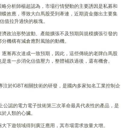
策略分析師楊超認為，市場行情變動的主要誘因是私募和
蝴蝶效應，導致大白馬股受到牽連，近期資金撤出主要集
是估值拉升過快的板塊。
經濟政治形勢波動、產能擴張不及預期與規模擴張引發的
部分機構有減倉應對風險的動機。
，逐漸再次達成一致預期，因此，這些傳統的老牌白馬股
也是進一步消化估值壓力，整體補跌過後，還有機會。
專注於IGBT相關技術的研發，是國内多家知名工業控制企
際上公認的電力電子技術第三次革命最具代表性的產品，是
似於人類的心臟。
兩大下遊領域得到廣泛應用，其市場需求放量大增。