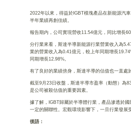
2022年以來，得益於IGBT模塊產品在新能源
半年業績再創佳績。
報告期内，公司實現營收11.54億元，同比增長60.
分行業來看，斯達半導新能源行業營業收入為5.4
業的營業收入為0.41億元，較上年同期增長19.
同期增長12.98%。
有了良好的業績傍身，斯達半導的估值也一直處
截至9月23日收盤，斯達半導市盈率（動態）為83
是公司被殺估值的重要因素。
據了解，IGBT歸屬於半導體行業，產品滲透於
一定的關聯性。宏觀環境影響下，一旦行業發展
後語：