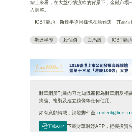
綜上來看，在大盤行情疲軟的背景下，金融市場
入調整。
「IGBT龍頭」斯達半導同樣也在劫難逃，其高
斯達半導
殺估值
白馬股
IGBT龍頭
財華網所刊載內容之知識產權為財華網及相
摘編、複製及建立鏡像等任何使用。
如有意願轉載，請發郵件至
content@finet.c
下載APP
下載財華財經APP，把握投資