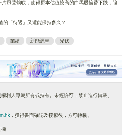
一片風聲鶴唳，使得原本估值較高的白馬股輪番下跌，陷
估值的「待遇」又還能保持多久？
業績
新能源車
光伏
關權利人專屬所有或持有。未經許可，禁止進行轉載、
om.hk
，獲得書面確認及授權後，方可轉載。
先機