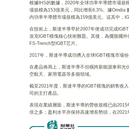
根據IHS的數據，2020年全球功率半導體市場規
場規模為153億美元，同比增長6.3%。據Omdia
内功率半導體市場規模為159億美元。這其中，I
在技術上，斯達半導早於2007年便成功完成IGB
攻克IGBT模塊核心技術難題。其後，為擺脫國外
FS-Trench型IGBT芯片。
2017年，斯達半導成功擠入全球IGBT模塊市場
在產品佈局上，斯達半導不但橫跨新能源車和光
空航天、家用電器等多個領域。
截至2021年度，斯達半導的IGBT模塊的銷售收
司的主打產品。
表現在業績層面，斯達半導的營收規模已由2015年2
倍之多；盈利水平亦保持高速增長勢頭，在2021