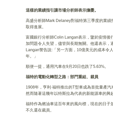
這樣的業績指引讓市場分析師表示擔憂。
高盛分析師Mark Delaney對福特第三季度
取得進展。
富國銀行分析師Colin Langan表示，鑒於
加問題令人失望，儘管與長期無關。他還表示，通用
Langan警告說:「另一方面，10億美元的成本
年。」
順便一提，通用汽車在9月20日也跌了5.63%。
福特的電動化轉型之路：部門重組、裁員
1908年，亨利·福特推出的T型車成為首批量
然而隨著這幾年以特斯拉為代表的新能源車的興
福特作為燃油車這百年來的風向標，現在的日子
不久還在裁員。