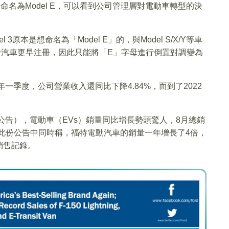
門命名為Model E，可以看到公司管理層對電動車轉型的決
原本是想命名為「Model E」的，與Model S/X/Y等車
特汽車更早注冊，因此只能將「E」字母進行倒置對調變為
2年一季度，公司營業收入還同比下降4.84%，而到了2022
公告），電動車（EVs）銷量同比增長勢頭驚人，8月總銷
福特公司在此份公告中同時稱，福特電動汽車的銷量一年增長了4倍，
度銷售記錄。