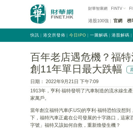
財華智庫網
FINTV
F
港股100強
官網
榜
快訊
港交所發佈
今日IPO
一圖解碼
港股解碼
百年老店遇危機？福特
創11年單日最大跌幅
日期：
2022年9月21日 下午7:09
1913年，亨利·福特發明了汽車制造的流水線
家萬戶。
當年創立福特汽車(F.US)的亨利·福特恐怕沒
下，福特汽車正處在公司發展的十字路口，這家
字號」福特又該如何自救，重新煥發生機？