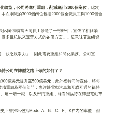
化轉型，公司將進行重組，削減總計3000個崗位，
此次
削減的3000個崗位包括2000個全職員工與1000個合
長比爾·福特當天向員工發送了一封郵件，宣佈了相關消
一個多世紀以來運營方式的各個方面……這意味著重組資
構「缺乏競爭力」，因此需要重組和簡化業務。公司宣
福特公司在轉型之路上做的如何了？
的300億美元提升至500億美元，此外福特同時宣佈，將每
業務重組為兩個部門：專注於電動汽車和互聯互通的福特
lue。這一增一減，以及部門重組，能看到福特在轉型電動車
歷史上曾推出包括Model A、B、C、F、K在内的車型，但