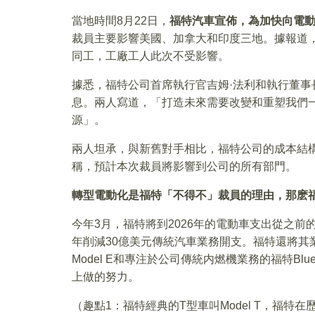
當地時間8月22日，
福特汽車宣佈，為加快向電動
裁員主要影響美國、加拿大和印度三地。據報道，本次
同工，工廠工人此次不受影響。
據悉，福特公司首席執行官吉姆·法利和執行董事
息。兩人寫道，「打造未來需要改變和重塑我們
源」。
兩人坦承，與新舊對手相比，福特公司的成本結
稱，預計本次裁員將影響到公司的所有部門。
轉型電動化是福特「不得不」裁員的理由，那麽
今年3月，福特將到2026年的電動車支出從之前
年削減30億美元傳統汽車業務開支。福特還將其
Model E和專注於公司傳統内燃機業務的福特B
上做的努力。
（趣點1：福特經典的T型車叫Model T，福特在