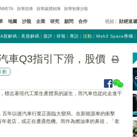
INMETA
財華證券
財華
媒體矩陣
財華
智庫沙龍
單
地圖
沙龍
企業
研究
顧問
合作
視頻
財經速
A股解碼
美股解碼
股評
研報
專訪
活動
Web3 Space專欄
汽車Q3指引下滑，股價
原創
生產，標志著現代工業生產體系的誕生，而汽車也從此走進千
想到，百年以後汽車行業正面臨大變局。在新能源車的衝擊
百年老店，或正在遭遇危機。而作為燃油車的鼻祖，「老