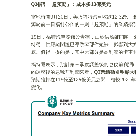
Q3
指引「超預期」：成本多10億美元
當地時間9月20日，美股福特汽車收跌12.32%，
源於前一日福特公佈的一則「超預期」的業績指
19日，福特汽車發佈公告稱，由於供應鏈問題，
特稱，供應鏈問題已導致零部件短缺，影響到大約
處。值得一提的是，其中大部分是高利潤的卡車和
福特還表示，預計第三季度調整後的息稅前利潤(EB
的調整後的息稅前利潤來看，
Q3業績指引明顯大
預期維持在115億至125億美元之間，相較202
變化。