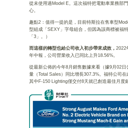
從未使用過Model E。這次福特把電動車業務部
心。
趣點2：值得一提的是，目前特斯拉在售車型Model 3
型組成「SEXY」字母組合，但因為該商標被福
「3」。）
而這樣的轉型也給公司收入初步帶來成效，
202
年中報，公司營業收入已同比上升18.56%。
從最新公佈的今年8月銷售數據來看（據9月02日
量（Total Sales）同比增長307.3%。
其中F-150 Lighting僅交付8天就已創造最佳月