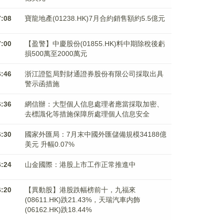
7:08
寶龍地產(01238.HK)7月合約銷售額約5.5億元
7:00
【盈警】中慶股份(01855.HK)料中期除稅後虧
損500萬至2000萬元
6:46
浙江證監局對財通證券股份有限公司採取出具
警示函措施
6:36
網信辦：大型個人信息處理者應當採取加密、
去標識化等措施保障所處理個人信息安全
6:30
國家外匯局：7月末中國外匯儲備規模34188億
美元 升幅0.07%
6:24
山金國際：港股上市工作正常推進中
6:20
【異動股】港股跌幅榜前十，九福來
(08611.HK)跌21.43%，天瑞汽車内飾
(06162.HK)跌18.44%