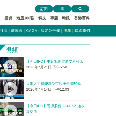
訂閱
简
遞
投資
港股100強
科技
專題
時政
香港百科
社區
商協會
CAGA
法定公告欄
服務
聯絡我們
視頻
【今日IPO】中际旭创过港交所聆讯
2026年7月21日 下午5:50
香港人工智能職位空缺按年增50%
2026年7月14日 下午12:03
【今日IPO】视源股份[2841.SZ]递表
港交所