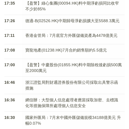
17:35
【盈警】綠心集團(00094.HK)料中期淨虧損同比收窄
不少於85%
17:26
德適-B(02526.HK)中期歸母淨虧損擴大至5588.3萬元
17:11
香港金管局：7月底官方外匯儲備資產為4478億美元
17:08
寶龍地產(01238.HK)7月合約銷售額約5.5億元
17:00
【盈警】中慶股份(01855.HK)料中期除稅後虧損500萬
至2000萬元
16:46
浙江證監局對財通證券股份有限公司採取出具警示函
措施
16:36
網信辦：大型個人信息處理者應當採取加密、去標識
化等措施保障所處理個人信息安全
16:30
國家外匯局：7月末中國外匯儲備規模34188億美元 升
幅0.07%