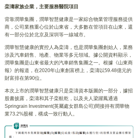
栾濤家族企業，主要服務醫院項目
背靠潤華集團，潤華智慧健康是一家綜合物業管理服務提供
商，公司業務重心位於山東省，大多數在管項目在山東，還
有一部分位於北京及深圳等一線城市。
潤華智慧健康的實控人為栾濤，也是潤華集團創始人，業務
涉及汽車銷售、地產、物業等多元領域。據公開資料顯示，
潤華集團是山東省最大的汽車銷售集團之一。根據《山東商
報》的報道，在2020年山東創富榜上，栾濤以59.48億元的
財富排在第90位。
本次上市的潤華智慧健康只是栾濤資本版圖的一部分，據招
股書披露，栾濤和其子栾航乾，以及夫人梁躍鳳通過
Springrain Investment(英屬處女群島公司)間接持有潤華物
業73.2%股權，構成一致行動人。