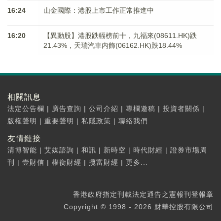
16:24
山金國際：港股上市工作正常推進中
16:20
【異動股】港股跌幅榜前十，九福來(08611.HK)跌
21.43%，天瑞汽車内飾(06162.HK)跌18.44%
相關訊息
法定公告欄
|
廣告查詢
|
公司介紹
|
專欄邀稿
|
投資者關係
|
版權聲明
|
重要聲明
|
私隱政策
|
聯絡我們
友情鏈接
清博智能
|
艾媒諮詢
|
和訊
|
新時空
|
時代財經
|
證券市場周
刊
|
壹財信
|
權衡財經
|
攬富財經
|
更多...
香港政府指定刊載法定通告之憲報刊登報章
Copyright © 1998 - 2026 財華控股有限公司