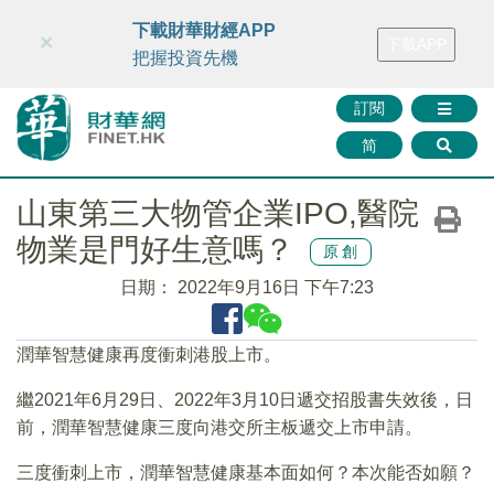
財華智庫網
FINTV
FINMETA
財華證券
媒體矩陣
下載財華財經APP
×
下載APP
智庫沙龍
聯絡我們
把握投資先機
訂閱
简
山東第三大物管企業IPO,醫院
物業是門好生意嗎？
原創
日期：
2022年9月16日 下午7:23
潤華智慧健康再度衝刺港股上市。
繼2021年6月29日、2022年3月10日遞交招股書失效後，日
前，潤華智慧健康三度向港交所主板遞交上市申請。
三度衝刺上市，潤華智慧健康基本面如何？本次能否如願？