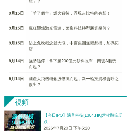
龍」？
9月15日
「羊了個羊」爆火背後，浮現吉比特的身影！
9月15日
瘋狂砸錢激光雷達，萬集科技轉型勝算幾何？
9月15日
沾上免稅概念就大漲，中百集團無懼虧損，加碼拓
店
9月14日
強勢漲停！拿下超200億元矽料長單，南玻A順勢
而起？
9月14日
國產大飛機概念股禦風而起，新一輪投資機會呼之
欲出？
視頻
【今日IPO】滴普科技[1384.HK]营收翻倍反
跌
2026年7月20日 下午5:20