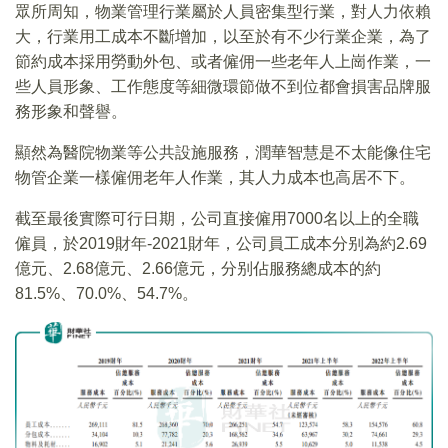
眾所周知，物業管理行業屬於人員密集型行業，對人力依賴
大，行業用工成本不斷增加，以至於有不少行業企業，為了
節約成本採用勞動外包、或者僱佣一些老年人上崗作業，一
些人員形象、工作態度等細微環節做不到位都會損害品牌服
務形象和聲譽。
顯然為醫院物業等公共設施服務，潤華智慧是不太能像住宅
物管企業一樣僱佣老年人作業，其人力成本也高居不下。
截至最後實際可行日期，公司直接僱用7000名以上的全職
僱員，於2019財年-2021財年，公司員工成本分别為約2.69
億元、2.68億元、2.66億元，分别佔服務總成本的約
81.5%、70.0%、54.7%。