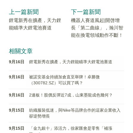
上一篇新聞
下一篇新聞
鋰電新秀在擴產，天力鋰
機器人賽道風起|開啓增
能瞄準大鋰電池賽道
長「第二曲線」，瀚川智
能在換電領域動作不斷！
相關文章
9月16日
鋰電新秀在擴產，天力鋰能瞄準大鋰電池賽道
9月16日
被諾安基金持續加倉直至舉牌！卓勝微
（300782.SZ）可以買了嗎？
9月16日
2連板！股價反彈近7成，山東墨龍成色幾何？
9月15日
紡織服裝低迷，與Nike等品牌合作的這家企業收入
卻逆勢增長
9月15日
「金九銀十」添活力，徐家匯會是零售「補漲