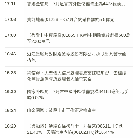
17:11
香港金管局：7月底官方外匯儲備資產為4478億美元
17:08
寶龍地產(01238.HK)7月合約銷售額約5.5億元
17:00
【盈警】中慶股份(01855.HK)料中期除稅後虧損500萬
至2000萬元
16:46
浙江證監局對財通證券股份有限公司採取出具警示函
措施
16:36
網信辦：大型個人信息處理者應當採取加密、去標識
化等措施保障所處理個人信息安全
16:30
國家外匯局：7月末中國外匯儲備規模34188億美元 升
幅0.07%
16:24
山金國際：港股上市工作正常推進中
16:20
【異動股】港股跌幅榜前十，九福來(08611.HK)跌
21.43%，天瑞汽車内飾(06162.HK)跌18.44%