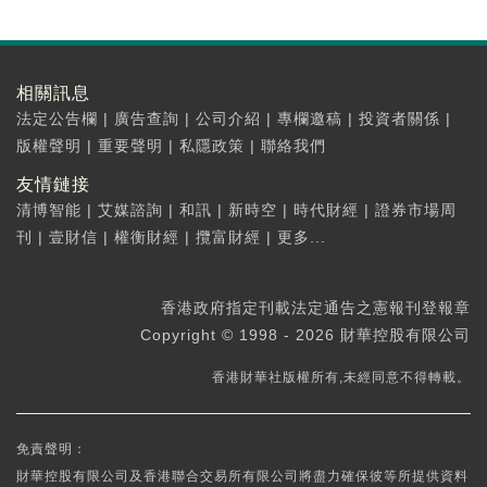
相關訊息
法定公告欄
|
廣告查詢
|
公司介紹
|
專欄邀稿
|
投資者關係
|
版權聲明
|
重要聲明
|
私隱政策
|
聯絡我們
友情鏈接
清博智能
|
艾媒諮詢
|
和訊
|
新時空
|
時代財經
|
證券市場周
刊
|
壹財信
|
權衡財經
|
攬富財經
|
更多...
香港政府指定刊載法定通告之憲報刊登報章
Copyright © 1998 - 2026 財華控股有限公司
香港財華社版權所有,未經同意不得轉載。
免責聲明：
財華控股有限公司及香港聯合交易所有限公司將盡力確保彼等所提供資料