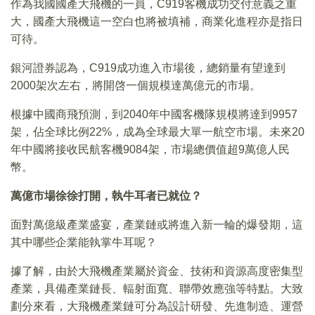
作為我國國產大飛機的一員，C919客機成功交付意義之重
大，國產大飛機這一空白也將被填補，商業化進程亦是指日
可待。
銀河證券認為，C919成功進入市場後，總銷量有望達到
2000架次左右，將開啓一個規模達萬億元的市場。
根據中國商飛預測，到2040年中國客機隊規模將達到9957
架，佔全球比例22%，成為全球最大單一航空市場。未來20
年中國將接收民航客機9084架，市場總價值超9萬億人民
幣。
萬億市場徐徐打開，執牛耳者已就位？
面對萬億級產業盛宴，產業鏈或將進入新一輪的爆發期，這
其中哪些企業能執掌牛耳呢？
據了解，由於大飛機產業屬於資金、技術和資源高度密集型
產業，具備產業鏈長、輻射面寬、聯帶效應強等特點。大致
劃分來看，大飛機產業鏈可分為設計研發、先進制造、運營