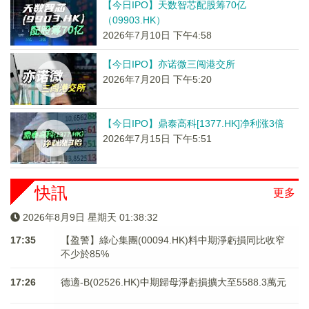
【今日IPO】天数智芯配股筹70亿
（09903.HK）
2026年7月10日 下午4:58
【今日IPO】亦诺微三闯港交所
2026年7月20日 下午5:20
【今日IPO】鼎泰高科[1377.HK]净利涨3倍
2026年7月15日 下午5:51
快訊
更多
2026年8月9日 星期天 01:38:32
17:35
【盈警】綠心集團(00094.HK)料中期淨虧損同比收窄
不少於85%
17:26
德適-B(02526.HK)中期歸母淨虧損擴大至5588.3萬元