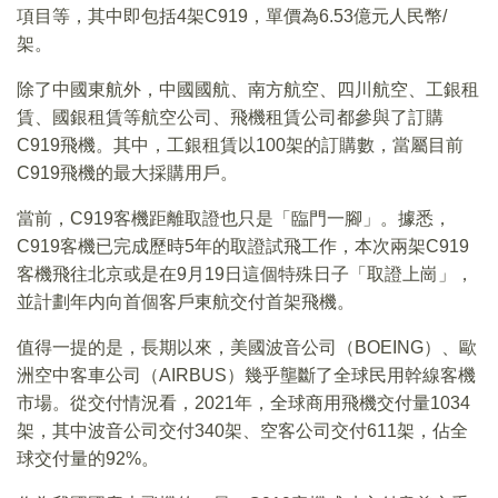
項目等，其中即包括4架C919，單價為6.53億元人民幣/
架。
除了中國東航外，中國國航、南方航空、四川航空、工銀租
賃、國銀租賃等航空公司、飛機租賃公司都參與了訂購
C919飛機。其中，工銀租賃以100架的訂購數，當屬目前
C919飛機的最大採購用戶。
當前，C919客機距離取證也只是「臨門一腳」。據悉，
C919客機已完成歷時5年的取證試飛工作，本次兩架C919
客機飛往北京或是在9月19日這個特殊日子「取證上崗」，
並計劃年内向首個客戶東航交付首架飛機。
值得一提的是，長期以來，美國波音公司（BOEING）、歐
洲空中客車公司（AIRBUS）幾乎壟斷了全球民用幹線客機
市場。從交付情況看，2021年，全球商用飛機交付量1034
架，其中波音公司交付340架、空客公司交付611架，佔全
球交付量的92%。