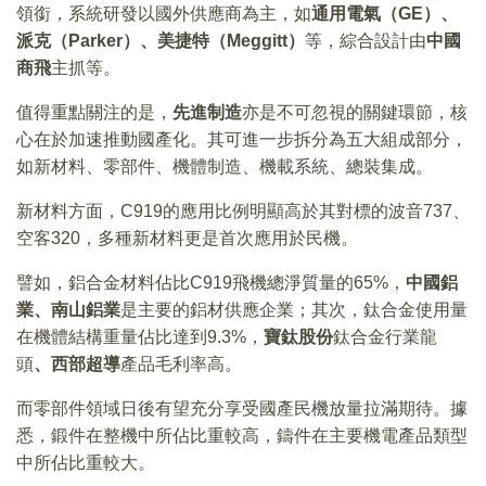
領銜，系統研發以國外供應商為主，如
通用電氣（
GE
）、
派克（Parker
）、美捷特（Meggitt
）
等，綜合設計由
中國
商飛
主抓等。
值得重點關注的是，
先進制造
亦是不可忽視的關鍵環節，核
心在於加速推動國產化。其可進一步拆分為五大組成部分，
如新材料、零部件、機體制造、機載系統、總裝集成。
新材料方面，C919的應用比例明顯高於其對標的波音737、
空客320，多種新材料更是首次應用於民機。
譬如，鋁合金材料佔比C919飛機總淨質量的65%，
中國鋁
業、南山鋁業
是主要的鋁材供應企業；其次，鈦合金使用量
在機體結構重量佔比達到9.3%，
寶鈦股份
鈦合金行業龍
頭
、西部超導
產品毛利率高。
而零部件領域日後有望充分享受國產民機放量拉滿期待。據
悉，鍛件在整機中所佔比重較高，鑄件在主要機電產品類型
中所佔比重較大。