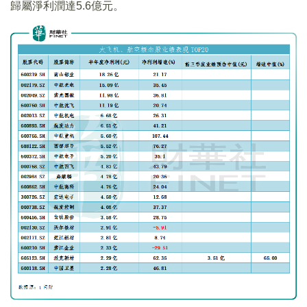
歸屬淨利潤達5.6億元。