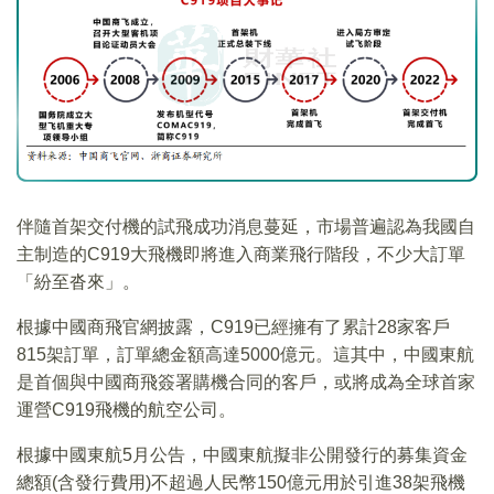
伴隨首架交付機的試飛成功消息蔓延，市場普遍認為我國自
主制造的C919大飛機即將進入商業飛行階段，不少大訂單
「紛至沓來」。
根據中國商飛官網披露，C919已經擁有了累計28家客戶
815架訂單，訂單總金額高達5000億元。這其中，中國東航
是首個與中國商飛簽署購機合同的客戶，或將成為全球首家
運營C919飛機的航空公司。
根據中國東航5月公告，中國東航擬非公開發行的募集資金
總額(含發行費用)不超過人民幣150億元用於引進38架飛機