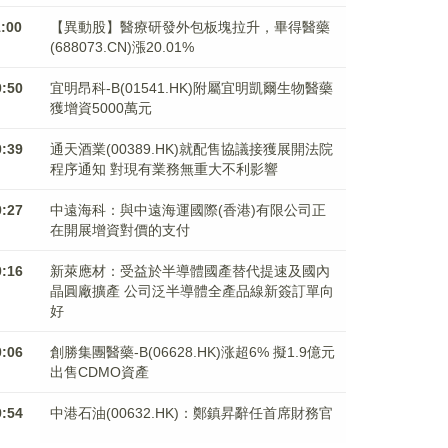
1:00
【異動股】醫療研發外包板塊拉升，畢得醫藥
(688073.CN)漲20.01%
0:50
宜明昂科-B(01541.HK)附屬宜明凱爾生物醫藥
獲增資5000萬元
0:39
通天酒業(00389.HK)就配售協議接獲展開法院
程序通知 對現有業務無重大不利影響
0:27
中遠海科：與中遠海運國際(香港)有限公司正
在開展增資對價的支付
0:16
新萊應材：受益於半導體國產替代提速及國內
晶圓廠擴產 公司泛半導體全產品線新簽訂單向
好
0:06
創勝集團醫藥-B(06628.HK)涨超6% 擬1.9億元
出售CDMO資產
9:54
中港石油(00632.HK)：鄭鎮昇辭任首席財務官