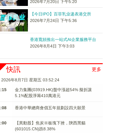
2026年7月20日 下午5:20
【今日IPO】百菲乳业递表港交所
2026年7月24日 下午5:36
香港寬頻推出一站式AI企業服務平台
2026年8月4日 下午3:03
快訊
更多
2026年8月7日 星期五 03:52:24
1:15
金力集團(03919.HK)盤中漲超54% 擬折讓
5.1%配股淨籌410萬港元
1:08
香港中華總商會倡五年規劃設四大願景
1:00
【異動股】焦炭Ⅲ板塊下挫，陝西黑貓
(601015.CN)跌8.38%