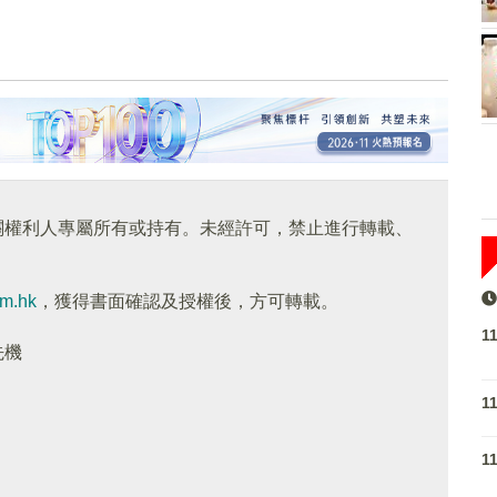
關權利人專屬所有或持有。未經許可，禁止進行轉載、
om.hk
，獲得書面確認及授權後，方可轉載。
1
先機
1
1