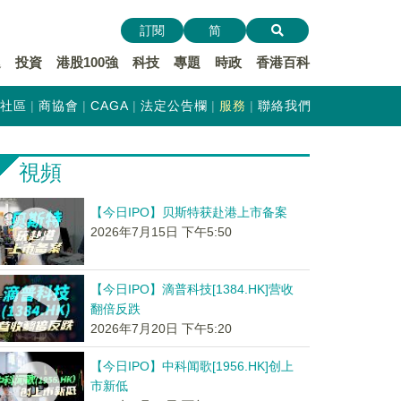
訂閱
简
遞
投資
港股100強
科技
專題
時政
香港百科
社區
商協會
CAGA
法定公告欄
服務
聯絡我們
視頻
【今日IPO】贝斯特获赴港上市备案
2026年7月15日 下午5:50
【今日IPO】滴普科技[1384.HK]营收
翻倍反跌
2026年7月20日 下午5:20
【今日IPO】中科闻歌[1956.HK]创上
市新低