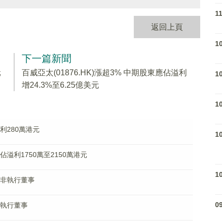
1
返回上頁
1
下一篇新聞
元
百威亞太(01876.HK)漲超3% 中期股東應佔溢利
1
增24.3%至6.25億美元
1
淨利280萬港元
1
應佔溢利1750萬至2150萬港元
1
辭任非執行董事
0
任執行董事