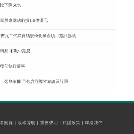
同比下降50%
料中期股東應佔虧損1.9億港元
開展20吉瓦二代異質結規模化量產項目簽訂協議
年盈轉虧 不派中期息
明已獲任執行董事
空報告：毫無依據 且包含誤導性結論及詮釋
者關係
|
版權聲明
|
重要聲明
|
私隱政策
|
聯絡我們