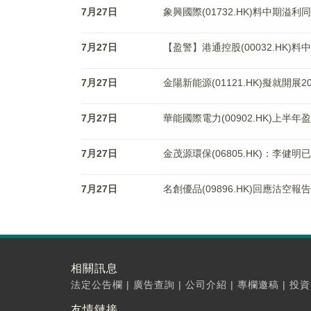
7月27日
象興國際(01732.HK)料中期溢利
7月27日
【盈警】港通控股(00032.HK)
7月27日
金陽新能源(01121.HK)擬就
7月27日
華能國際電力(00902.HK)上半
7月27日
金茂源環保(06805.HK)：李健
7月27日
名創優品(09896.HK)回應沽
相關訊息
法定公告欄
|
廣告查詢
|
公司介紹
|
專欄邀稿
|
投資
友情鏈接