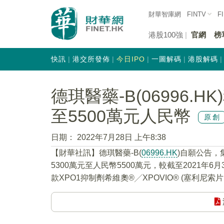
財華智庫網
FINTV
F
港股100強
官網
榜
快訊
港交所發佈
今日IPO
一圖解碼
港股解碼
德琪醫藥-B(06996.H
至5500萬元人民幣
原創
日期：
2022年7月28日 上午8:38
【財華社訊】德琪醫藥-B(
06996.HK
)自願公告，
5300萬元至人民幣5500萬元，較截至2021
款XPO1抑制劑希維奧®╱XPOVIO® (塞利尼索片