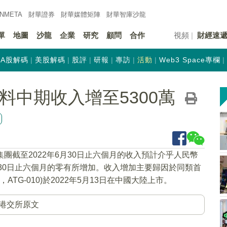
INMETA
財華證券
財華
媒體矩陣
財華
智庫沙龍
單
地圖
沙龍
企業
研究
顧問
合作
視頻
財經速
A股解碼
美股解碼
股評
研報
專訪
活動
Web3 Space專欄
K)料中期收入增至5300萬
集團截至2022年6月30日止六個月的收入預計介乎人民幣
年6月30日止六個月的零有所增加。收入增加主要歸因於同類首
，ATG-010)於2022年5月13日在中國大陸上市。
港交所原文