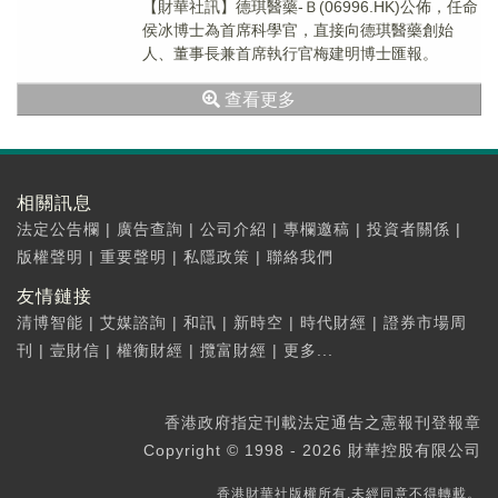
​【財華社訊】德琪醫藥-Ｂ(06996.HK)公佈，任命
侯冰博士為首席科學官，直接向德琪醫藥創始
人、董事長兼首席執行官梅建明博士匯報。
查看更多
相關訊息
法定公告欄
|
廣告查詢
|
公司介紹
|
專欄邀稿
|
投資者關係
|
版權聲明
|
重要聲明
|
私隱政策
|
聯絡我們
友情鏈接
清博智能
|
艾媒諮詢
|
和訊
|
新時空
|
時代財經
|
證券市場周
刊
|
壹財信
|
權衡財經
|
攬富財經
|
更多...
香港政府指定刊載法定通告之憲報刊登報章
Copyright © 1998 - 2026 財華控股有限公司
香港財華社版權所有,未經同意不得轉載。