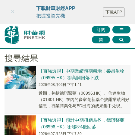
財華智庫網
FINTV
FINMETA
財華證券
媒體矩陣
下載財華財經APP
×
下載APP
智庫沙龍
聯絡我們
把握投資先機
訂閱
简
搜尋結果
【百強透視】中期業績預期飆增！榮昌生物
（09995.HK）卻高開回落下跌
2026年08月06日 下午1:41
近期，包括德琪醫藥（06996.HK）、信達生物
（01801.HK）在內的多家創新藥企披露業績利好
信息，行業商業化与BD出海的成果集中兌現。
【百強透視】預計中期扭虧為盈，德琪醫藥
（06996.HK）衝漲8%後回落
2026年07月28日 下午7:30