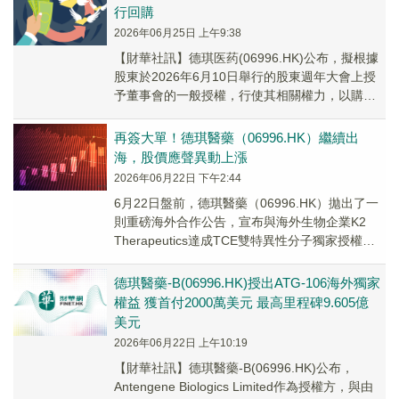
行回購
2026年06月25日 上午9:38
​【財華社訊】德琪医药(06996.HK)公布，擬根據
股東於2026年6月10日舉行的股東週年大會上授
予董事會的一般授權，行使其相關權力，以購回
至多67,924,413股公司股份...
再簽大單！德琪醫藥（06996.HK）繼續出
海，股價應聲異動上漲
2026年06月22日 下午2:44
6月22日盤前，德琪醫藥（06996.HK）拋出了一
則重磅海外合作公告，宣布與海外生物企業K2
Therapeutics達成TCE雙特異性分子獨家授權合
作。
德琪醫藥-B(06996.HK)授出ATG-106海外獨家
權益 獲首付2000萬美元 最高里程碑9.605億
美元
2026年06月22日 上午10:19
【財華社訊】德琪醫藥-B(06996.HK)公布，
Antengene Biologics Limited作為授權方，與由