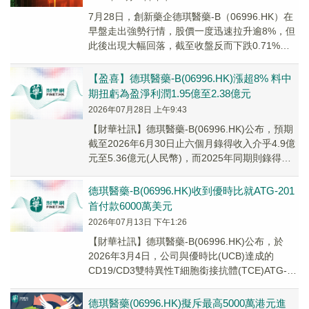
7月28日，創新藥企德琪醫藥-B（06996.HK）在
早盤走出強勢行情，股價一度迅速拉升逾8%，但
此後出現大幅回落，截至收盤反而下跌0.71%，
股價報收4.19港元，全天振幅逼近10%。
【盈喜】德琪醫藥-B(06996.HK)漲超8% 料中
期扭虧為盈淨利潤1.95億至2.38億元
2026年07月28日 上午9:43
【財華社訊】德琪醫藥-B(06996.HK)公布，預期
截至2026年6月30日止六個月錄得收入介乎4.9億
元至5.36億元(人民幣)，而2025年同期則錄得收
入約5320萬元；及...
德琪醫藥-B(06996.HK)收到優時比就ATG-201
首付款6000萬美元
2026年07月13日 下午1:26
【財華社訊】德琪醫藥-B(06996.HK)公布，於
2026年3月4日，公司與優時比(UCB)達成的
CD19/CD3雙特異性T細胞銜接抗體(TCE)ATG-
201全球獨家授權協議...
德琪醫藥(06996.HK)擬斥最高5000萬港元進