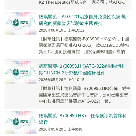
K2 Therapeutics新成立的一家公司，就ATG-...
德琪醫藥：ATG-201治療自身免疫性疾病I期
研究的新藥臨床試驗於中國獲批
2026年06月10日 上午10:12
【財華社訊】德琪醫藥-B(06996.HK)公佈，中國
國家藥監局已批准ATG-201(一款CD19/CD3雙特
異性T細胞銜接器抗體，用於治療B細胞介導的自
身免疫性疾病)的I期研究...
德琪醫藥-Ｂ(06996.HK)ATG-022的關鍵性III
期CLINCH-3研究獲中國臨床批件
2026年05月28日 上午10:15
【財華社訊】德琪醫藥-Ｂ(06996.HK)公佈，經中
國國家藥監局藥品審評中心審評，公司已獲藥審
中心核准同意開展關於ATG-022(一種
Claudin18.2(CLDN18.2)...
德琪醫藥-Ｂ(06996.HK)：任命侯冰為首席科
學官
2026年05月20日 上午9:49