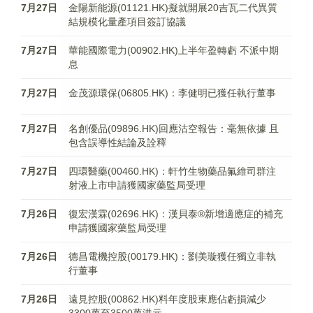
7月27日
金陽新能源(01121.HK)擬就開展20吉瓦二代異質
結規模化量產項目簽訂協議
7月27日
華能國際電力(00902.HK)上半年盈轉虧 不派中期
息
7月27日
金茂源環保(06805.HK)：李健明已獲任執行董事
7月27日
名創優品(09896.HK)回應沽空報告：毫無依據 且
包含誤導性結論及詮釋
7月27日
四環醫藥(00460.HK)：軒竹生物藥品氟維司群注
射液上市申請獲國家藥監局受理
7月26日
復宏漢霖(02696.HK)：漢貝泰®新增適應症的補充
申請獲國家藥監局受理
7月26日
德昌電機控股(00179.HK)：劉美璇獲任獨立非執
行董事
7月26日
遠見控股(00862.HK)料年度股東應佔虧損減少