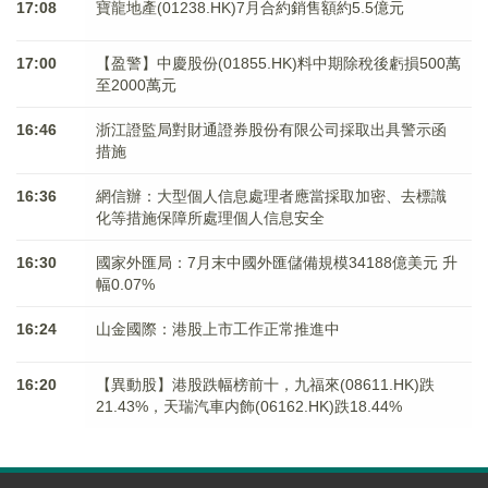
17:08
寶龍地產(01238.HK)7月合約銷售額約5.5億元
17:00
【盈警】中慶股份(01855.HK)料中期除稅後虧損500萬
至2000萬元
16:46
浙江證監局對財通證券股份有限公司採取出具警示函
措施
16:36
網信辦：大型個人信息處理者應當採取加密、去標識
化等措施保障所處理個人信息安全
16:30
國家外匯局：7月末中國外匯儲備規模34188億美元 升
幅0.07%
16:24
山金國際：港股上市工作正常推進中
16:20
【異動股】港股跌幅榜前十，九福來(08611.HK)跌
21.43%，天瑞汽車内飾(06162.HK)跌18.44%