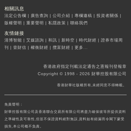
相關訊息
法定公告欄
|
廣告查詢
|
公司介紹
|
專欄邀稿
|
投資者關係
|
版權聲明
|
重要聲明
|
私隱政策
|
聯絡我們
友情鏈接
清博智能
|
艾媒諮詢
|
和訊
|
新時空
|
時代財經
|
證券市場周
刊
|
壹財信
|
權衡財經
|
攬富財經
|
更多...
香港政府指定刊載法定通告之憲報刊登報章
Copyright © 1998 - 2026 財華控股有限公司
香港財華社版權所有,未經同意不得轉載。
免責聲明：
財華控股有限公司及香港聯合交易所有限公司將盡力確保彼等所提供資料
之準確性及可靠性,但並不保證資料絕對無誤,資料如有錯漏而令閣下蒙受
損失,本公司概不負責。