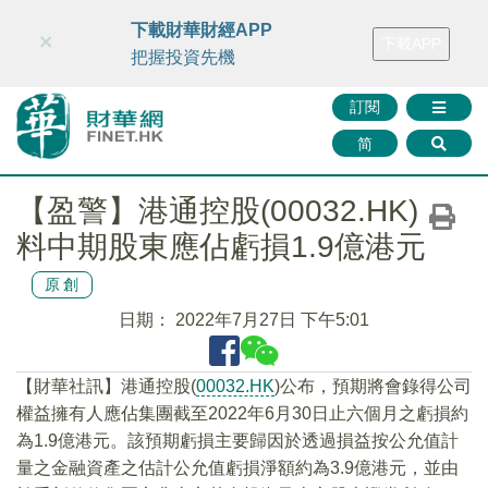
財華智庫網
FINTV
FINMETA
財華證券
媒體矩陣
下載財華財經APP
×
下載APP
智庫沙龍
聯絡我們
把握投資先機
訂閱
简
【盈警】港通控股(00032.HK)
料中期股東應佔虧損1.9億港元
原創
日期：
2022年7月27日 下午5:01
【財華社訊】港通控股(
00032.HK
)公布，預期將會錄得公司
權益擁有人應佔集團截至2022年6月30日止六個月之虧損約
為1.9億港元。該預期虧損主要歸因於透過損益按公允值計
量之金融資產之估計公允值虧損淨額約為3.9億港元，並由