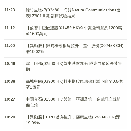
11:23
綠竹生物-B(02480.HK)於Nature Communications發
表LZ901 III期臨床試驗結果
11:12
【盈警】巨匠建設(01459.HK)料中期盈轉虧約1200萬
至1600萬元
11:00
【異動股】雞肉概念板塊拉升，益生股份(002458.CN)
漲10.02%
10:46
滬上阿姨(02589.HK)盤中跌逾20% 股東自願延長禁售
期
10:36
綠城中國(03900.HK)料中期股東應佔利潤下降至0.5億
至1億元
10:27
中國金石(01380.HK)與第一亞洲及第一金鋪訂立諒解
備忘錄
10:20
【異動股】CRO板塊拉升，藥康生物(688046.CN)漲
19.99%