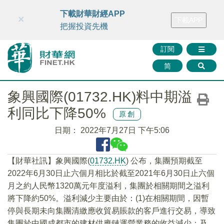
財華智庫網
FINTV
FINMETA
財華證券
媒體矩陣
下載財華財經APP
×
下載APP
智庫沙龍
聯絡我們
把握投資先機
訂閱
简
象興國際(01732.HK)料中期溢
利同比下降50%
原創
日期：
2022年7月27日 下午5:06
【財華社訊】象興國際(
01732.HK
) 公布，集團預期截至
2022年6月30日止六個月相比於截至2021年6月30日止六個
月之約人民幣1320萬元年度溢利，集團於相關期間之溢利
將下降約50%。溢利減少主要由於：(1)在相關期間，因暫
停與長期未向集團清繳應收貿易賬款的客戶進行交易，導致
集團於中國成都市的建材供應鏈運營業務的收益減少；及