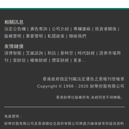
相關訊息
法定公告欄
|
廣告查詢
|
公司介紹
|
專欄邀稿
|
投資者關係
|
版權聲明
|
重要聲明
|
私隱政策
|
聯絡我們
友情鏈接
清博智能
|
艾媒諮詢
|
和訊
|
新時空
|
時代財經
|
證券市場周
刊
|
壹財信
|
權衡財經
|
攬富財經
|
更多...
香港政府指定刊載法定通告之憲報刊登報章
Copyright © 1998 - 2026 財華控股有限公司
香港財華社版權所有,未經同意不得轉載。
免責聲明：
財華控股有限公司及香港聯合交易所有限公司將盡力確保彼等所提供資料