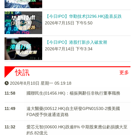
【今日IPO】华勤技术[3296.HK]盈喜反跌
2026年7月15日 下午5:50
【今日IPO】港股打新步入破发潮
2026年7月14日 下午3:34
快訊
更多
2026年8月10日 星期一 05:19:18
11:58
國聯民生(01456.HK)：楊振興辭任非執行董事職務
11:49
遠大醫藥(00512.HK)自主研發GPN01530-2獲美國
FDA授予快速通道資格
11:32
愛芯元智(00600.HK)跌逾8% 中期股東應佔虧損擴大至
約5.82億元