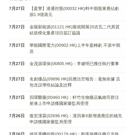
7月27日
【盈警】港通控股(00032.HK)料中期股東應佔虧
損1.9億港元
7月27日
金陽新能源(01121.HK)擬就開展20吉瓦二代異質
結規模化量產項目簽訂協議
7月27日
華能國際電力(00902.HK)上半年盈轉虧 不派中期
息
7月27日
金茂源環保(06805.HK)：李健明已獲任執行董事
7月27日
名創優品(09896.HK)回應沽空報告：毫無依據 且
包含誤導性結論及詮釋
7月27日
四環醫藥(00460.HK)：軒竹生物藥品氟維司群注
射液上市申請獲國家藥監局受理
7月26日
復宏漢霖(02696.HK)：漢貝泰®新增適應症的補充
申請獲國家藥監局受理
7月26日
德昌電機控股(00179.HK)：劉美璇獲任獨立非執