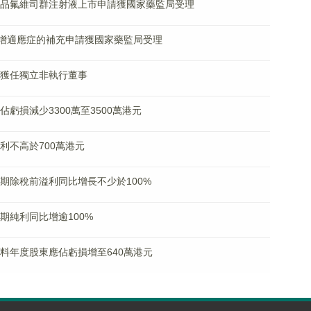
生物藥品氟維司群注射液上市申請獲國家藥監局受理
泰®新增適應症的補充申請獲國家藥監局受理
美璇獲任獨立非執行董事
應佔虧損減少3300萬至3500萬港元
純利不高於700萬港元
料中期除稅前溢利同比增長不少於100%
中期純利同比增逾100%
K)料年度股東應佔虧損增至640萬港元