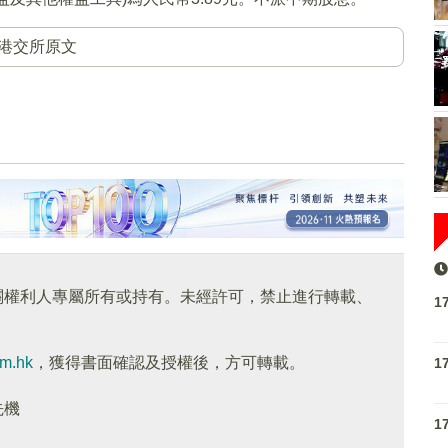
港交所原文
關權利人專屬所有或持有。未經許可，禁止進行轉載、
1
om.hk
，獲得書面確認及授權後，方可轉載。
1
先機
1