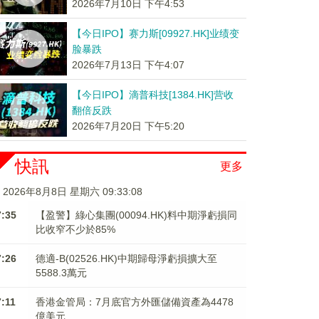
2026年7月10日 下午4:53
【今日IPO】赛力斯[09927.HK]业绩变
脸暴跌
2026年7月13日 下午4:07
【今日IPO】滴普科技[1384.HK]营收
翻倍反跌
2026年7月20日 下午5:20
快訊
更多
2026年8月8日 星期六 09:33:08
7:35
【盈警】綠心集團(00094.HK)料中期淨虧損同
比收窄不少於85%
7:26
德適-B(02526.HK)中期歸母淨虧損擴大至
5588.3萬元
7:11
香港金管局：7月底官方外匯儲備資產為4478
億美元