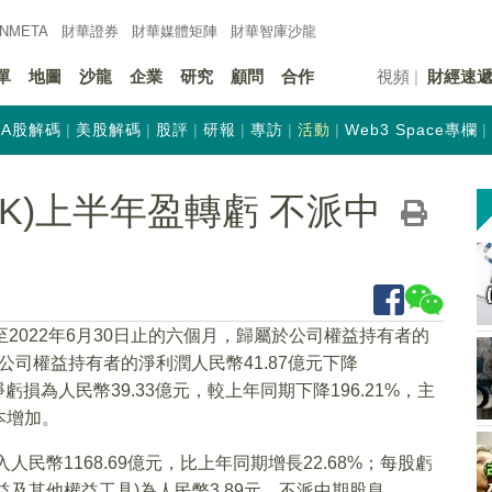
INMETA
財華證券
財華
媒體矩陣
財華
智庫沙龍
單
地圖
沙龍
企業
研究
顧問
合作
視頻
財經速
A股解碼
美股解碼
股評
研報
專訪
活動
Web3 Space專欄
.HK)上半年盈轉虧 不派中
至2022年6月30日止的六個月，歸屬於公司權益持有者的
公司權益持有者的淨利潤人民幣41.87億元下降
虧損為人民幣39.33億元，較上年同期下降196.21%，主
本增加。
民幣1168.69億元，比上年同期增長22.68%；每股虧
益及其他權益工具)為人民幣3.89元。不派中期股息。