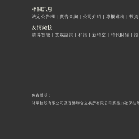
相關訊息
法定公告欄
|
廣告查詢
|
公司介紹
|
專欄邀稿
|
投資
友情鏈接
清博智能
|
艾媒諮詢
|
和訊
|
新時空
|
時代財經
|
證
免責聲明：
財華控股有限公司及香港聯合交易所有限公司將盡力確保彼等