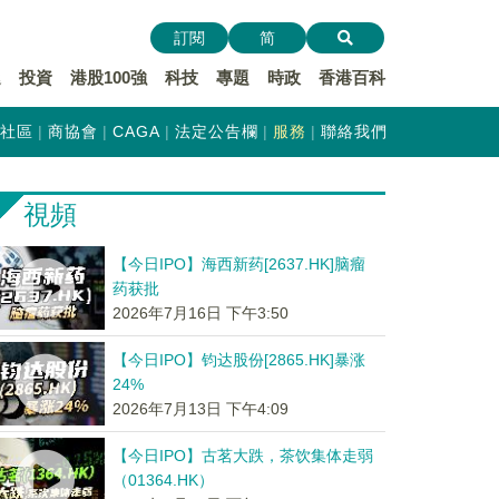
訂閱
简
遞
投資
港股100強
科技
專題
時政
香港百科
社區
商協會
CAGA
法定公告欄
服務
聯絡我們
視頻
【今日IPO】海西新药[2637.HK]脑瘤
药获批
2026年7月16日 下午3:50
【今日IPO】钧达股份[2865.HK]暴涨
24%
2026年7月13日 下午4:09
【今日IPO】古茗大跌，茶饮集体走弱
（01364.HK）