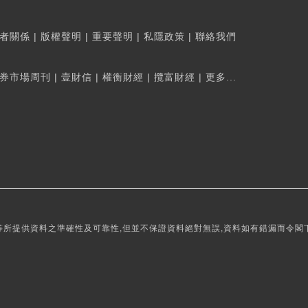
者關係
|
版權聲明
|
重要聲明
|
私隱政策
|
聯絡我們
券市場周刊
|
壹財信
|
權衡財經
|
攬富財經
|
更多...
所提供資料之準確性及可靠性,但並不保證資料絕對無誤,資料如有錯漏而令閣