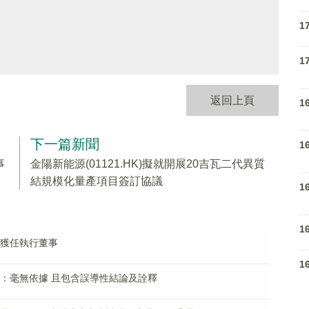
1
1
返回上頁
1
下一篇新聞
1
事
金陽新能源(01121.HK)擬就開展20吉瓦二代異質
結規模化量產項目簽訂協議
1
1
明已獲任執行董事
1
空報告：毫無依據 且包含誤導性結論及詮釋