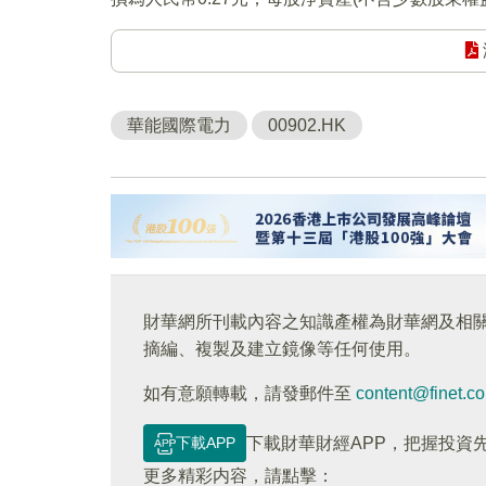
華能國際電力
00902.HK
財華網所刊載內容之知識產權為財華網及相
摘編、複製及建立鏡像等任何使用。
如有意願轉載，請發郵件至
content@finet.c
下載APP
下載財華財經APP，把握投資
更多精彩内容，請點擊：