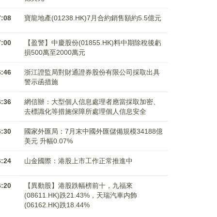
7:08
寶龍地產(01238.HK)7月合約銷售額約5.5億元
7:00
【盈警】中慶股份(01855.HK)料中期除稅後虧
損500萬至2000萬元
6:46
浙江證監局對財通證券股份有限公司採取出具
警示函措施
6:36
網信辦：大型個人信息處理者應當採取加密、
去標識化等措施保障所處理個人信息安全
6:30
國家外匯局：7月末中國外匯儲備規模34188億
美元 升幅0.07%
6:24
山金國際：港股上市工作正常推進中
6:20
【異動股】港股跌幅榜前十，九福來
(08611.HK)跌21.43%，天瑞汽車内飾
(06162.HK)跌18.44%