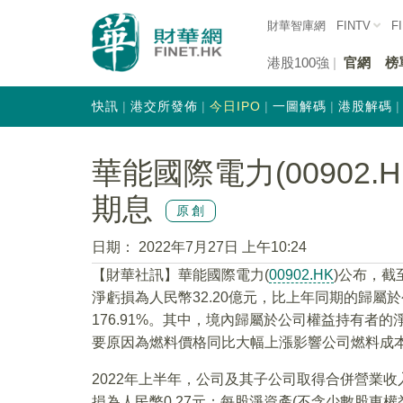
財華智庫網
FINTV
F
港股100強
官網
榜
快訊
港交所發佈
今日IPO
一圖解碼
港股解碼
華能國際電力(00902
期息
原創
日期：
2022年7月27日 上午10:24
【財華社訊】華能國際電力(
00902.HK
)公布，截
淨虧損為人民幣32.20億元，比上年同期的歸屬於
176.91%。其中，境內歸屬於公司權益持有者的淨
要原因為燃料價格同比大幅上漲影響公司燃料成
2022年上半年，公司及其子公司取得合併營業收入人
損為人民幣0.27元；每股淨資產(不含少數股東權