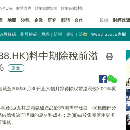
INMETA
財華證券
財華
媒體矩陣
財華
智庫沙龍
單
地圖
沙龍
企業
研究
顧問
合作
視頻
財經速
A股解碼
美股解碼
股評
研報
專訪
活動
Web3 Space專欄
38.HK)料中期除稅前溢
%
原創
期截至202年6月30日止六個月錄得除稅前溢利較2021年同
種產品(尤其是賴氨酸產品)的市場需求旺盛；(ii)集團部分
應短缺而增加的原材料成本；及(iii)由於集團使用更多
所降低。