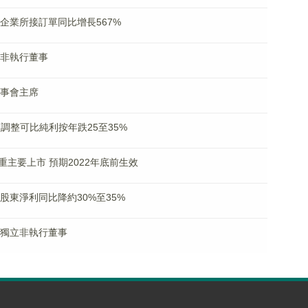
知名企業所接訂單同比增長567%
獲任非執行董事
董事會主席
期經調整可比純利按年跌25至35%
主要上市 預期2022年底前生效
歸屬股東淨利同比降約30%至35%
獲任獨立非執行董事