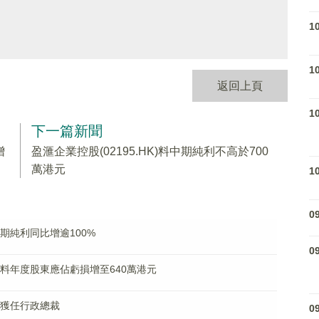
1
1
返回上頁
1
下一篇新聞
增
盈滙企業控股(02195.HK)料中期純利不高於700
萬港元
1
0
中期純利同比增逾100%
0
K)料年度股東應佔虧損增至640萬港元
朝波獲任行政總裁
0