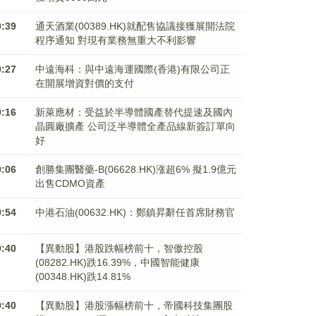
0:39
通天酒業(00389.HK)就配售協議接獲展開法院
程序通知 對現有業務無重大不利影響
0:27
中遠海科：與中遠海運國際(香港)有限公司正
在開展增資對價的支付
0:16
新萊應材：受益於半導體國產替代提速及國內
晶圓廠擴產 公司泛半導體全產品線新簽訂單向
好
0:06
創勝集團醫藥-B(06628.HK)涨超6% 擬1.9億元
出售CDMO資產
9:54
中港石油(00632.HK)：鄭鎮昇辭任首席財務官
9:40
【異動股】港股跌幅榜前十，智傲控股
(08282.HK)跌16.39%，中國智能健康
(00348.HK)跌14.81%
9:40
【異動股】港股漲幅榜前十，帝國科技集團股