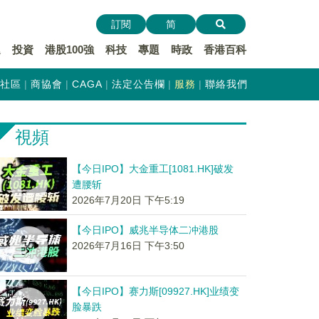
訂閱
简
遞
投資
港股100強
科技
專題
時政
香港百科
社區
商協會
CAGA
法定公告欄
服務
聯絡我們
視頻
【今日IPO】大金重工[1081.HK]破发
遭腰斩
2026年7月20日 下午5:19
【今日IPO】威兆半导体二冲港股
2026年7月16日 下午3:50
【今日IPO】赛力斯[09927.HK]业绩变
脸暴跌