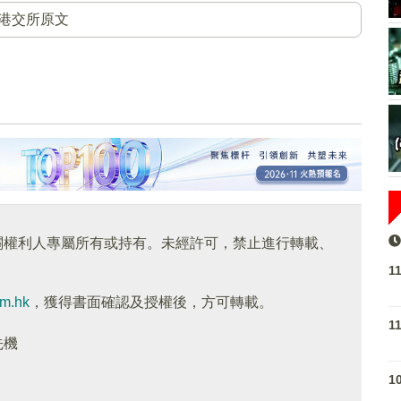
港交所原文
關權利人專屬所有或持有。未經許可，禁止進行轉載、
1
om.hk
，獲得書面確認及授權後，方可轉載。
1
先機
1