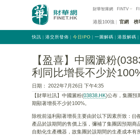
財華智庫網
FINTV
F
港股100強
官網
榜
快訊
港交所發佈
今日IPO
一圖解碼
港股解碼
【盈喜】中國澱粉(038
利同比增長不少於100
日期：
2022年7月26日 下午4:35
【財華社訊】中國澱粉(
03838.HK
)公布，集團預
期顯著增長不少於100%。
除稅前溢利顯著增長主要由於以下因素所致：(i)各
產品於該期間的售價上漲，彌補了集團因預期商品供
自動化生產機器，故集團於該期間的生產成本有