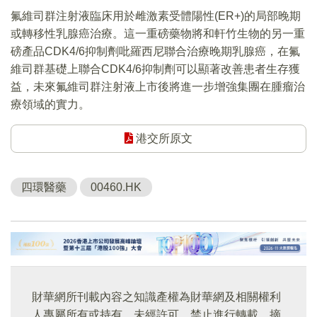
氟維司群注射液臨床用於雌激素受體陽性(ER+)的局部晚期
或轉移性乳腺癌治療。這一重磅藥物將和軒竹生物的另一重
磅產品CDK4/6抑制劑吡羅西尼聯合治療晚期乳腺癌，在氟
維司群基礎上聯合CDK4/6抑制劑可以顯著改善患者生存獲
益，未來氟維司群注射液上市後將進一步增強集團在腫瘤治
療領域的實力。
港交所原文
四環醫藥
00460.HK
財華網所刊載內容之知識產權為財華網及相關權利
人專屬所有或持有。未經許可，禁止進行轉載、摘