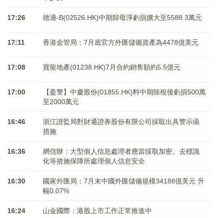
17:26
德適-B(02526.HK)中期歸母淨虧損擴大至5588.3萬元
17:11
香港金管局：7月底官方外匯儲備資產為4478億美元
17:08
寶龍地產(01238.HK)7月合約銷售額約5.5億元
17:00
【盈警】中慶股份(01855.HK)料中期除稅後虧損500萬
至2000萬元
16:46
浙江證監局對財通證券股份有限公司採取出具警示函
措施
16:36
網信辦：大型個人信息處理者應當採取加密、去標識
化等措施保障所處理個人信息安全
16:30
國家外匯局：7月末中國外匯儲備規模34188億美元 升
幅0.07%
16:24
山金國際：港股上市工作正常推進中