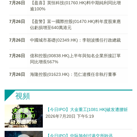
7月26日
【盈喜】英恒科技(01760.HK)料中期純利同比增
逾100%
7月26日
【盈警】富一國際控股(01470.HK)料年度股東應
佔虧損增至640萬港元
7月26日
中國城市基礎(02349.HK)：李朝波獲任行政總裁
7月26日
億和控股(00838.HK)上半年與知名企業所接訂單
同比增長567%
7月26日
海隆控股(01623.HK)：范仁達獲任非執行董事
視頻
【今日IPO】大金重工[1081.HK]破发遭腰斩
2026年7月20日 下午5:19
【今日IPO】中际旭创过港交所聆讯