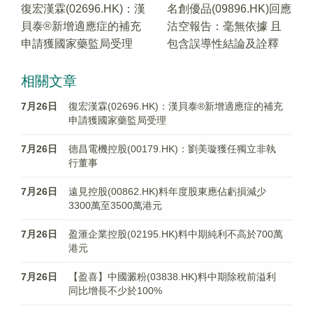
復宏漢霖(02696.HK)：漢
名創優品(09896.HK)回應
貝泰®新增適應症的補充
沽空報告：毫無依據 且
申請獲國家藥監局受理
包含誤導性結論及詮釋
相關文章
7月26日
復宏漢霖(02696.HK)：漢貝泰®新增適應症的補充
申請獲國家藥監局受理
7月26日
德昌電機控股(00179.HK)：劉美璇獲任獨立非執
行董事
7月26日
遠見控股(00862.HK)料年度股東應佔虧損減少
3300萬至3500萬港元
7月26日
盈滙企業控股(02195.HK)料中期純利不高於700萬
港元
7月26日
【盈喜】中國澱粉(03838.HK)料中期除稅前溢利
同比增長不少於100%