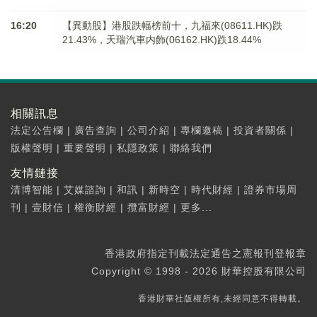
16:20
【異動股】港股跌幅榜前十，九福來(08611.HK)跌
21.43%，天瑞汽車内飾(06162.HK)跌18.44%
相關訊息
法定公告欄
|
廣告查詢
|
公司介紹
|
專欄邀稿
|
投資者關係
|
版權聲明
|
重要聲明
|
私隱政策
|
聯絡我們
友情鏈接
清博智能
|
艾媒諮詢
|
和訊
|
新時空
|
時代財經
|
證券市場周
刊
|
壹財信
|
權衡財經
|
攬富財經
|
更多...
香港政府指定刊載法定通告之憲報刊登報章
Copyright © 1998 - 2026 財華控股有限公司
香港財華社版權所有,未經同意不得轉載。