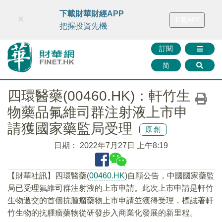
財華智庫網
FINTV
FINMETA
財華證券
媒體矩陣
下載財華財經APP
×
下載APP
智庫沙龍
聯絡我們
把握投資先機
訂閱
简
四環醫藥(00460.HK)：軒竹生
物藥品氟維司群注射液上市申
請獲國家藥監局受理
原創
日期：
2022年7月27日 上午8:19
【財華社訊】四環醫藥(
00460.HK
)自願公告，中國國家藥監
局已受理氟維司群注射液的上市申請。此次上市申請是軒竹
生物遞交的首個抗腫瘤藥物上市申請並獲得受理，標誌著軒
竹生物的抗腫瘤藥物從研發步入商業化發展的新里程。