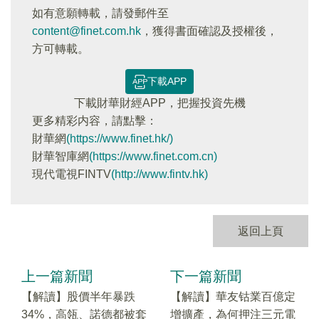
如有意願轉載，請發郵件至
content@finet.com.hk
，獲得書面確認及授權後，
方可轉載。
下載APP
下載財華財經APP，把握投資先機
更多精彩内容，請點擊：
財華網
(https://www.finet.hk/)
財華智庫網
(https://www.finet.com.cn)
現代電視FINTV
(http://www.fintv.hk)
返回上頁
上一篇新聞
下一篇新聞
【解讀】股價半年暴跌
【解讀】華友钴業百億定
34%，高瓴、諾德都被套
增擴產，為何押注三元電