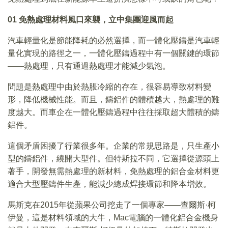
01
免熱處理材料風口來襲，立中集團迎風而起
汽車輕量化是節能降耗的必然選擇，而一體化壓鑄是汽車輕
量化實現的路徑之一，一體化壓鑄過程中有一個關鍵的環節
——熱處理，只有通過熱處理才能減少氣泡。
問題是熱處理中由於熱脹冷縮的存在，很容易導致材料變
形，降低機械性能。而且，鑄鋁件的體積越大，熱處理的難
度越大。而車企在一體化壓鑄過程中往往採取超大體積的鑄
鋁件。
這個矛盾困擾了行業很多年。企業的常規思路是，只生產小
型的鑄鋁件，繞開大型件。但特斯拉不同，它選擇從源頭上
著手，開發無需熱處理的新材料，免熱處理的鋁合金材料更
適合大型壓鑄件生產，能減少總成焊接環節和降本增效。
馬斯克在2015年從蘋果公司挖走了一個專家——查爾斯·柯
伊曼，這是材料領域的大牛，Mac電腦的一體化鋁合金機身