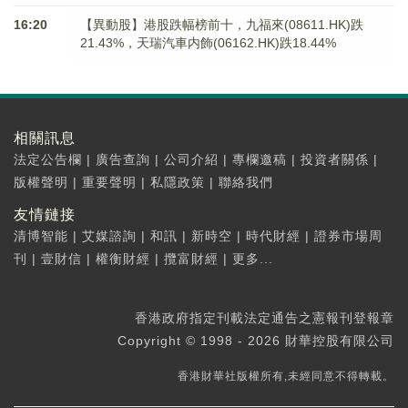
16:20
【異動股】港股跌幅榜前十，九福來(08611.HK)跌
21.43%，天瑞汽車内飾(06162.HK)跌18.44%
相關訊息
法定公告欄
|
廣告查詢
|
公司介紹
|
專欄邀稿
|
投資者關係
|
版權聲明
|
重要聲明
|
私隱政策
|
聯絡我們
友情鏈接
清博智能
|
艾媒諮詢
|
和訊
|
新時空
|
時代財經
|
證券市場周
刊
|
壹財信
|
權衡財經
|
攬富財經
|
更多...
香港政府指定刊載法定通告之憲報刊登報章
Copyright © 1998 - 2026 財華控股有限公司
香港財華社版權所有,未經同意不得轉載。