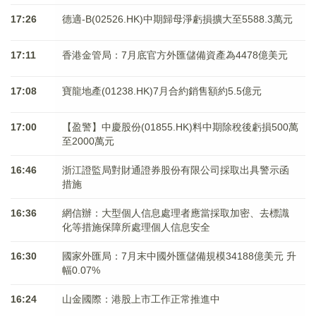
17:26
德適-B(02526.HK)中期歸母淨虧損擴大至5588.3萬元
17:11
香港金管局：7月底官方外匯儲備資產為4478億美元
17:08
寶龍地產(01238.HK)7月合約銷售額約5.5億元
17:00
【盈警】中慶股份(01855.HK)料中期除稅後虧損500萬
至2000萬元
16:46
浙江證監局對財通證券股份有限公司採取出具警示函
措施
16:36
網信辦：大型個人信息處理者應當採取加密、去標識
化等措施保障所處理個人信息安全
16:30
國家外匯局：7月末中國外匯儲備規模34188億美元 升
幅0.07%
16:24
山金國際：港股上市工作正常推進中