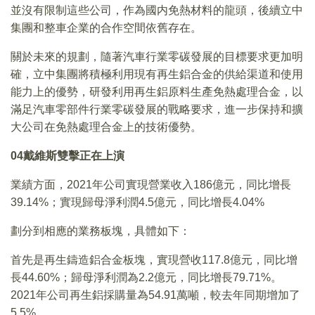
並沒有限制這些公司，作為國内免熱材料的龍頭，後續立中
集團和整車企業的合作空間依舊存在。
關於未來的規劃，隨著汽車行業零碳發展的目標要求更加明
確，立中集團將積極利用現有再生鋁合金的供給渠道和使用
能力上的優勢，研發利用再生鋁原料生產免熱處理合金，以
滿足汽車零部件行業零碳發展的戰略要求，進一步保持和擴
大公司在免熱處理合金上的技術優勢。
04
戴維斯雙擊正在上演
業績方面，2021年公司實現營業收入186億元，同比增長
39.14%；實現歸母淨利潤4.5億元，同比增長4.04%
劃分到相應的業務板塊，具體如下：
首先是再生鑄造鋁合金板塊，實現營收117.8億元，同比增
長44.60%；歸母淨利潤為2.2億元，同比增長79.71%。
2021年公司再生鋁採購量為54.91萬噸，較去年同期增加了
5.5%。