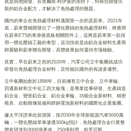
就是由他開發。在查爾斯·柯伊曼的加持下，特斯拉開發出
新的鋁合金配方，才解決了免熱處理的難題。
國内的車企在免熱處理材料邁開第一步的是蔚來。2021年
底，蔚來聲稱開發出了一體化壓鑄的免熱處理材料，將應用
在蔚來ET5的車身後底板相關部件上，這將是蔚來第一款採
用一體化壓鑄工藝的車型，這項技術是由鋁合金材料生產商
帥翼馳和蔚來聯合開發，具體效果如何還待市場檢驗。
其實，早在蔚來之前的2020年，汽零公司立中集團就成功
研發出免熱處理合金材料，且性能比國外的有諸多優勢。
立中集團始創於1998年，目前擁有立中合金、立中車輪、
四通新材和立中化工四大板塊，是專業從事研發、生產鑄造
鋁合金、變形鋁合金、鋁合金車輪、功能合金新材料、精密
模具、自動熔煉裝備和鋰鈉電池新材料的國際化企業集團。
據太平洋證券此前測算，按2030年全球新能源汽車5000萬
輛，一體化壓鑄單車滲透300kg預計，免熱處理合金行業整
體有望達到3000億產值，250億利潤，前景可觀。