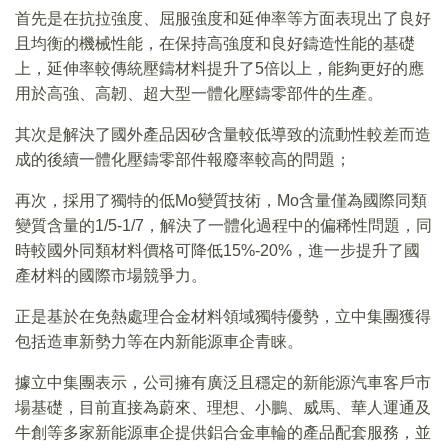
首先是在抗拉強度、屈服強度和延伸率等方面表現出了良好
且均衡的機械性能，在保持高強度和良好鑄造性能的基礎
上，延伸率較傳統壓鑄材料提升了5倍以上，能夠更好的應
用於高強、高韌、超大型一體化壓鑄零部件的生產。
其次是解決了國外產品因矽含量較低導致的流動性較差而造
成的後續一體化壓鑄零部件報廢率較高的問題；
再次，採用了獨特的低Mo變質技術，Mo含量僅為國際同類
變質含量的1/5-1/7，解決了一體化過程中的偏稀性問題，同
時較國外同類材料價格可降低15%-20%，進一步提升了國
產材料的國際市場競爭力。
正是基於在免熱處理合金材料領域獨特優勢，立中集團獲得
包括造車新勢力等在内新能源車企青睐。
據立中集團表示，公司擁有廣泛且穩定的新能源汽車客戶市
場基礎，目前直接為蔚來、理想、小鵬、威馬、華人運通及
牛創等多家新能源車企提供鋁合金車輪的產品配套服務，並