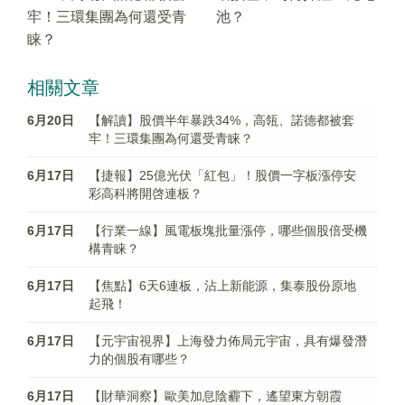
牢！三環集團為何還受青
池？
睐？
相關文章
6月20日
【解讀】股價半年暴跌34%，高瓴、諾德都被套
牢！三環集團為何還受青睐？
6月17日
【捷報】25億光伏「紅包」！股價一字板漲停安
彩高科將開啓連板？
6月17日
【行業一線】風電板塊批量漲停，哪些個股倍受機
構青睐？
6月17日
【焦點】6天6連板，沾上新能源，集泰股份原地
起飛！
6月17日
【元宇宙視界】上海發力佈局元宇宙，具有爆發潛
力的個股有哪些？
6月17日
【財華洞察】歐美加息陰霾下，遙望東方朝霞