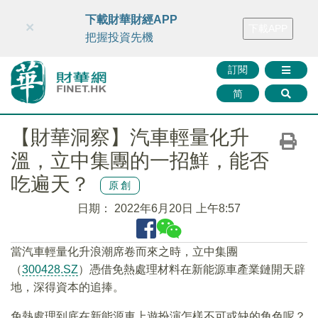
財華智庫網
FINTV
FINMETA
財華證券
媒體矩陣
下載財華財經APP
×
下載APP
智庫沙龍
聯絡我們
把握投資先機
訂閱
简
【財華洞察】汽車輕量化升
溫，立中集團的一招鮮，能否
吃遍天？
原創
日期：
2022年6月20日 上午8:57
當汽車輕量化升浪潮席卷而來之時，立中集團
（
300428.SZ
）憑借免熱處理材料在新能源車產業鏈開天辟
地，深得資本的追捧。
免熱處理到底在新能源車上遊扮演怎樣不可或缺的角色呢？