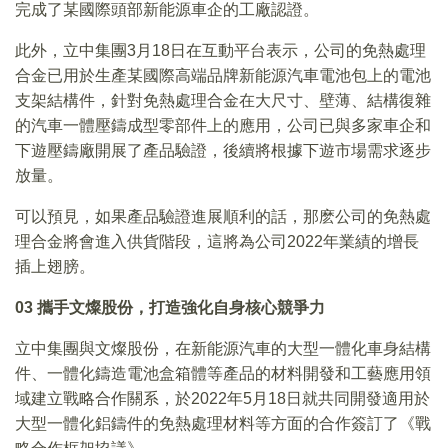
完成了某國際頭部新能源車企的工廠認證。
此外，立中集團3月18日在互動平台表示，公司的免熱處理
合金已用於生產某國際高端品牌新能源汽車電池包上的電池
支架結構件，針對免熱處理合金在大尺寸、壁薄、結構復雜
的汽車一體壓鑄成型零部件上的應用，公司已與多家車企和
下遊壓鑄廠開展了產品驗證，後續將根據下遊市場需求逐步
放量。
可以預見，如果產品驗證進展順利的話，那麽公司的免熱處
理合金將會進入供貨階段，這將為公司2022年業績的增長
插上翅膀。
03
攜手文燦股份，打造強化自身核心競爭力
立中集團與文燦股份，在新能源汽車的大型一體化車身結構
件、一體化鑄造電池盒箱體等產品的材料開發和工藝應用領
域建立戰略合作關系，於2022年5月18日就共同開發適用於
大型一體化鋁鑄件的免熱處理材料等方面的合作簽訂了《戰