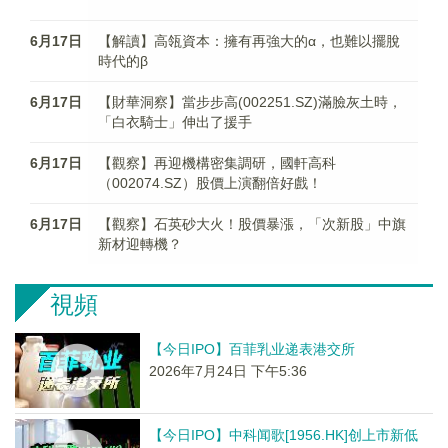
6月17日
【解讀】高瓴資本：擁有再強大的α，也難以擺脫
時代的β
6月17日
【財華洞察】當步步高(002251.SZ)滿臉灰土時，
「白衣騎士」伸出了援手
6月17日
【觀察】再迎機構密集調研，國軒高科
（002074.SZ）股價上演翻倍好戲！
6月17日
【觀察】石英砂大火！股價暴漲，「次新股」中旗
新材迎轉機？
視頻
【今日IPO】百菲乳业递表港交所
2026年7月24日 下午5:36
【今日IPO】中科闻歌[1956.HK]创上市新低