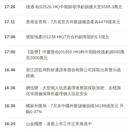
17:26
德適-B(02526.HK)中期歸母淨虧損擴大至5588.3萬元
17:11
香港金管局：7月底官方外匯儲備資產為4478億美元
17:08
寶龍地產(01238.HK)7月合約銷售額約5.5億元
17:00
【盈警】中慶股份(01855.HK)料中期除稅後虧損500萬
至2000萬元
16:46
浙江證監局對財通證券股份有限公司採取出具警示函
措施
16:36
網信辦：大型個人信息處理者應當採取加密、去標識
化等措施保障所處理個人信息安全
16:30
國家外匯局：7月末中國外匯儲備規模34188億美元 升
幅0.07%
16:24
山金國際：港股上市工作正常推進中