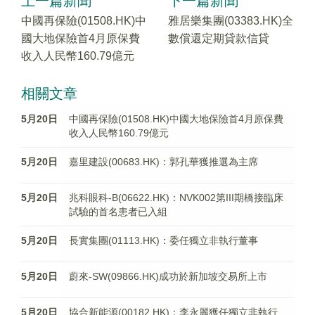
上一篇新聞
下一篇新聞
中國再保險(01508.HK)中
雅居樂集團(03383.HK)全
國大地保險首4月原保費
數償還定期貸款信貸
收入人民幣160.79億元
相關文章
5月20日
中國再保險(01508.HK)中國大地保險首4月原保費
收入人民幣160.79億元
5月20日
嘉里建設(00683.HK)：郭孔華獲推選為主席
5月20日
兆科眼科-B(06622.HK)：NVK002第III期橋接臨床
試驗的首名患者已入組
5月20日
長實集團(01113.HK)：委任獨立非執行董事
5月20日
蔚來-SW(09866.HK)成功於新加坡交易所上市
5月20日
協合新能源(00182.HK)：李永麗獲任獨立非執行