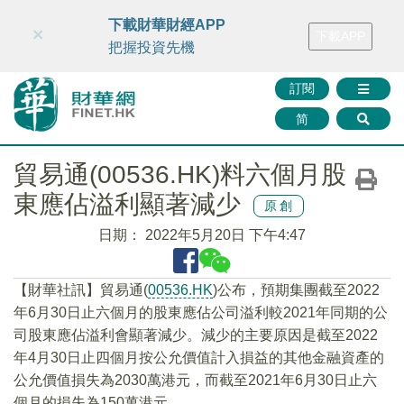
財華智庫網
FINTV
FINMETA
財華證券
媒體矩陣
下載財華財經APP
×
下載APP
智庫沙龍
聯絡我們
把握投資先機
訂閱
简
貿易通(00536.HK)料六個月股
東應佔溢利顯著減少
原創
日期：
2022年5月20日 下午4:47
【財華社訊】貿易通(
00536.HK
)公布，預期集團截至2022
年6月30日止六個月的股東應佔公司溢利較2021年同期的公
司股東應佔溢利會顯著減少。減少的主要原因是截至2022
年4月30日止四個月按公允價值計入損益的其他金融資產的
公允價值損失為2030萬港元，而截至2021年6月30日止六
個月的損失為150萬港元。