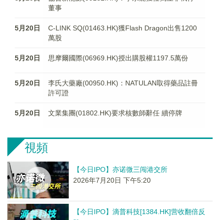
董事
5月20日
C-LINK SQ(01463.HK)獲Flash Dragon出售1200
萬股
5月20日
思摩爾國際(06969.HK)授出購股權1197.5萬份
5月20日
李氏大藥廠(00950.HK)：NATULAN取得藥品註冊
許可證
5月20日
文業集團(01802.HK)要求核數師辭任 續停牌
視頻
【今日IPO】亦诺微三闯港交所
2026年7月20日 下午5:20
【今日IPO】滴普科技[1384.HK]营收翻倍反