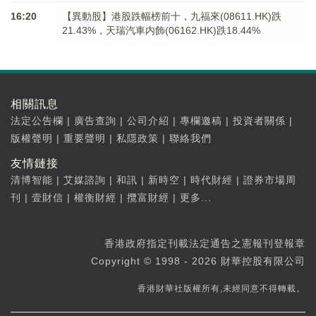
16:20
【異動股】港股跌幅榜前十，九福來(08611.HK)跌
21.43%，天瑞汽車内飾(06162.HK)跌18.44%
相關訊息
法定公告欄
|
廣告查詢
|
公司介紹
|
專欄邀稿
|
投資者關係
|
版權聲明
|
重要聲明
|
私隱政策
|
聯絡我們
友情鏈接
清博智能
|
艾媒諮詢
|
和訊
|
新時空
|
時代財經
|
證券市場周
刊
|
壹財信
|
權衡財經
|
攬富財經
|
更多...
香港政府指定刊載法定通告之憲報刊登報章
Copyright © 1998 - 2026 財華控股有限公司
香港財華社版權所有,未經同意不得轉載。