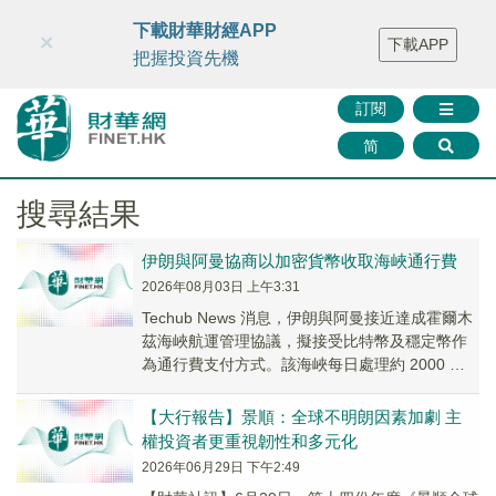
財華智庫網
FINTV
FINMETA
財華證券
媒體矩陣
下載財華財經APP
×
下載APP
智庫沙龍
聯絡我們
把握投資先機
訂閱
简
搜尋結果
伊朗與阿曼協商以加密貨幣收取海峽通行費
2026年08月03日 上午3:31
Techub News 消息，伊朗與阿曼接近達成霍爾木
茲海峽航運管理協議，擬接受比特幣及穩定幣作
為通行費支付方式。該海峽每日處理約 2000 萬
桶石油運輸，佔全球供應量 20%。...
【大行報告】景順：全球不明朗因素加劇 主
權投資者更重視韌性和多元化
2026年06月29日 下午2:49