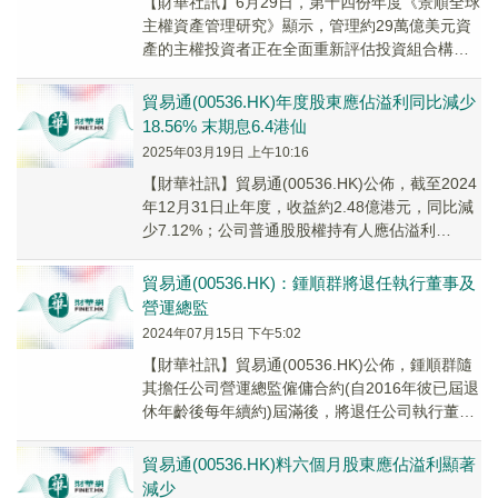
【財華社訊】6月29日，第十四份年度《景順全球
主權資產管理研究》顯示，管理約29萬億美元資
產的主權投資者正在全面重新評估投資組合構
建。研究結果發現，在日益複雜的投資環境下，
央行和...
貿易通(00536.HK)年度股東應佔溢利同比減少
18.56% 末期息6.4港仙
2025年03月19日 上午10:16
【財華社訊】貿易通(00536.HK)公佈，截至2024
年12月31日止年度，收益約2.48億港元，同比減
少7.12%；公司普通股股權持有人應佔溢利
8195.8萬港元，同比減少1...
貿易通(00536.HK)：鍾順群將退任執行董事及
營運總監
2024年07月15日 下午5:02
【財華社訊】貿易通(00536.HK)公佈，鍾順群隨
其擔任公司營運總監僱傭合約(自2016年彼已屆退
休年齡後每年續約)屆滿後，將退任公司執行董事
及營運總監，自2024年8月1日起生效。
貿易通(00536.HK)料六個月股東應佔溢利顯著
減少