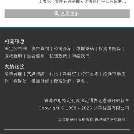
上表示，集團在香港開立虛擬銀行平安壹帳通，
銀行定位不是零售客戶，而是本港中小企。...
查看更多
相關訊息
法定公告欄
|
廣告查詢
|
公司介紹
|
專欄邀稿
|
投資者關係
|
版權聲明
|
重要聲明
|
私隱政策
|
聯絡我們
友情鏈接
清博智能
|
艾媒諮詢
|
和訊
|
新時空
|
時代財經
|
證券市場周
刊
|
壹財信
|
權衡財經
|
攬富財經
|
更多...
香港政府指定刊載法定通告之憲報刊登報章
Copyright © 1998 - 2026 財華控股有限公司
香港財華社版權所有,未經同意不得轉載。