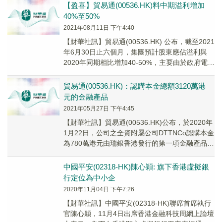
【盈喜】貿易通(00536.HK)料中期溢利增加
40%至50%
2021年08月11日 下午4:40
【財華社訊】貿易通(00536.HK) 公布，截至2021
年6月30日止六個月，集團預計股東應佔溢利與
2020年同期相比增加40-50%，主要由於政府電子
貿易服務業務較去年同期表現強勁。
貿易通(00536.HK)：認購本金總額3120萬港
元的金融產品
2021年05月27日 下午4:45
【財華社訊】貿易通(00536.HK)公布，於2020年
1月22日，公司之全資附屬公司DTTNCo認購本金
為780萬港元由瑞銀香港發行的第一項金融產品，
總收益率為每年4.8%‐5...
中國平安(02318-HK)陳心穎: 旗下香港虛擬銀
行定位為中小企
2020年11月04日 下午7:26
【財華社訊】中國平安(02318-HK)聯席首席執行
官陳心穎，11月4日出席香港金融科技周網上論壇