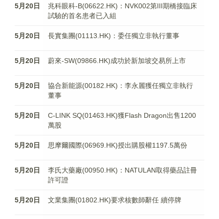
5月20日
兆科眼科-B(06622.HK)：NVK002第III期橋接臨床
試驗的首名患者已入組
5月20日
長實集團(01113.HK)：委任獨立非執行董事
5月20日
蔚來-SW(09866.HK)成功於新加坡交易所上市
5月20日
協合新能源(00182.HK)：李永麗獲任獨立非執行
董事
5月20日
C-LINK SQ(01463.HK)獲Flash Dragon出售1200
萬股
5月20日
思摩爾國際(06969.HK)授出購股權1197.5萬份
5月20日
李氏大藥廠(00950.HK)：NATULAN取得藥品註冊
許可證
5月20日
文業集團(01802.HK)要求核數師辭任 續停牌