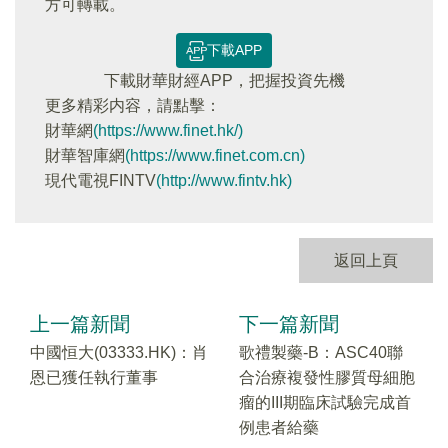
方可轉載。
下載APP
下載財華財經APP，把握投資先機
更多精彩内容，請點擊：
財華網
(https://www.finet.hk/)
財華智庫網
(https://www.finet.com.cn)
現代電視FINTV
(http://www.fintv.hk)
返回上頁
上一篇新聞
下一篇新聞
中國恒大(03333.HK)：肖
歌禮製藥-B：ASC40聯
恩已獲任執行董事
合治療複發性膠質母細胞
瘤的III期臨床試驗完成首
例患者給藥