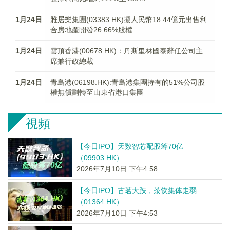
1月24日
雅居樂集團(03383.HK)擬人民幣18.44億元出售利
合房地產開發26.66%股權
1月24日
雲頂香港(00678.HK)：丹斯里林國泰辭任公司主
席兼行政總裁
1月24日
青島港(06198.HK):青島港集團持有的51%公司股
權無償劃轉至山東省港口集團
視頻
【今日IPO】天数智芯配股筹70亿
（09903.HK）
2026年7月10日 下午4:58
【今日IPO】古茗大跌，茶饮集体走弱
（01364.HK）
2026年7月10日 下午4:53