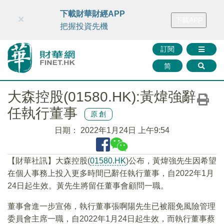
財華智庫網
FINTV
FINMETA
財華證券
媒體矩陣
下載財華財經APP
×
下載APP
智庫沙龍
聯絡我們
把握投資先機
訂閱
简
大森控股(01580.HK):黃煒強辭
任執行董事
原創
日期：
2022年1月24日 上午9:54
【財華社訊】大森控股(
01580.HK
)公布，黃煒強先生因希望
在個人事務上投入更多時間已辭任執行董事，自2022年1月
24日起生效。黃先生將留任董事會顧問一職。
董事會進一步宣佈，執行董事張啊陽先生已被罷免風險管理
委員會主席一職，自2022年1月24日起生效，而執行董事蔡