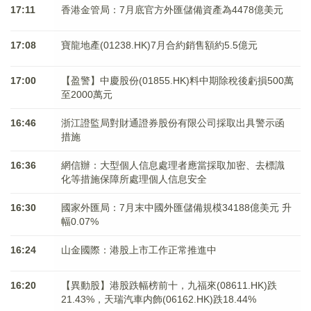
17:11
香港金管局：7月底官方外匯儲備資產為4478億美元
17:08
寶龍地產(01238.HK)7月合約銷售額約5.5億元
17:00
【盈警】中慶股份(01855.HK)料中期除稅後虧損500萬
至2000萬元
16:46
浙江證監局對財通證券股份有限公司採取出具警示函
措施
16:36
網信辦：大型個人信息處理者應當採取加密、去標識
化等措施保障所處理個人信息安全
16:30
國家外匯局：7月末中國外匯儲備規模34188億美元 升
幅0.07%
16:24
山金國際：港股上市工作正常推進中
16:20
【異動股】港股跌幅榜前十，九福來(08611.HK)跌
21.43%，天瑞汽車内飾(06162.HK)跌18.44%