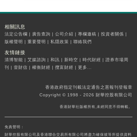
相關訊息
法定公告欄
|
廣告查詢
|
公司介紹
|
專欄邀稿
|
投資者關係
|
版權聲明
|
重要聲明
|
私隱政策
|
聯絡我們
友情鏈接
清博智能
|
艾媒諮詢
|
和訊
|
新時空
|
時代財經
|
證券市場周
刊
|
壹財信
|
權衡財經
|
攬富財經
|
更多...
香港政府指定刊載法定通告之憲報刊登報章
Copyright © 1998 - 2026 財華控股有限公司
香港財華社版權所有,未經同意不得轉載。
免責聲明：
財華控股有限公司及香港聯合交易所有限公司將盡力確保彼等所提供資料