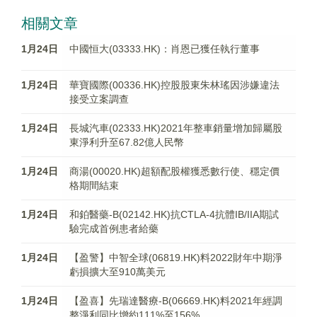
相關文章
1月24日
中國恒大(03333.HK)：肖恩已獲任執行董事
1月24日
華寶國際(00336.HK)控股股東朱林瑤因涉嫌違法
接受立案調查
1月24日
長城汽車(02333.HK)2021年整車銷量增加歸屬股
東淨利升至67.82億人民幣
1月24日
商湯(00020.HK)超額配股權獲悉數行使、穩定價
格期間結束
1月24日
和鉑醫藥-B(02142.HK)抗CTLA-4抗體IB/IIA期試
驗完成首例患者給藥
1月24日
【盈警】中智全球(06819.HK)料2022財年中期淨
虧損擴大至910萬美元
1月24日
【盈喜】先瑞達醫療-B(06669.HK)料2021年經調
整淨利同比增約111%至156%