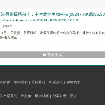
股跌幅榜前十，中生北控生物科技(08247.HK)跌35.38%，
net.hk/newscenter/news_content/6971ddb8800d45436c5910b3
日 下午4:20
1月22日收盤，截至發稿，港股跌幅榜前十名分別為中生北控生物科技(08247.
控股集團(0...
查看更多
者關係
|
版權聲明
|
重要聲明
|
私隱政策
|
聯絡我們
券市場周刊
|
壹財信
|
權衡財經
|
攬富財經
|
更多...