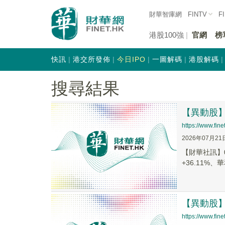
財華智庫網
FINTV
F
港股100強
官網
榜
快訊
港交所發佈
今日IPO
一圖解碼
港股解碼
搜尋結果
【異動股】港
https://www.fi
2026年07月21
【財華社訊】0
+36.11%、華
【異動股】港
https://www.fi