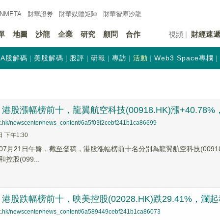
INMETA
財華證券
財華
媒體矩陣
財華
智庫沙龍
單
地圖
沙龍
企業
研究
顧問
合作
視頻
財經速
A股解碼
美股解碼
股評
研報
專訪
活動
Web3 Space專欄
股漲幅榜前十，龍翼航空科技(00918.HK)漲+40.78%，芯成
net.hk/newscenter/news_content/6a5f03f2cebf241b1ca86699
日 下午1:30
7月21日午盤，截至發稿，港股漲幅榜前十名分別為龍翼航空科技(00918.HK)
和控股(099...
股跌幅榜前十，映美控股(02028.HK)跌29.41%，瀾起科技(
net.hk/newscenter/news_content/6a589449cebf241b1ca86073