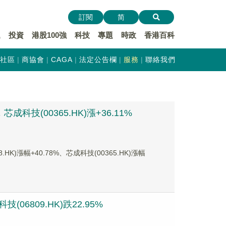
訂閱
简
遞
投資
港股100強
科技
專題
時政
香港百科
社區
商協會
CAGA
法定公告欄
服務
聯絡我們
科技(00365.HK)漲+36.11%
漲幅+40.78%、芯成科技(00365.HK)漲幅
06809.HK)跌22.95%