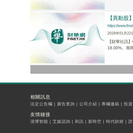
【異動股】港
https://www.fi
2026年01月22
【財華社訊】0
18.00%、旭輝
相關訊息
法定公告欄
|
廣告查詢
|
公司介紹
|
專欄邀稿
|
投資
友情鏈接
清博智能
|
艾媒諮詢
|
和訊
|
新時空
|
時代財經
|
證