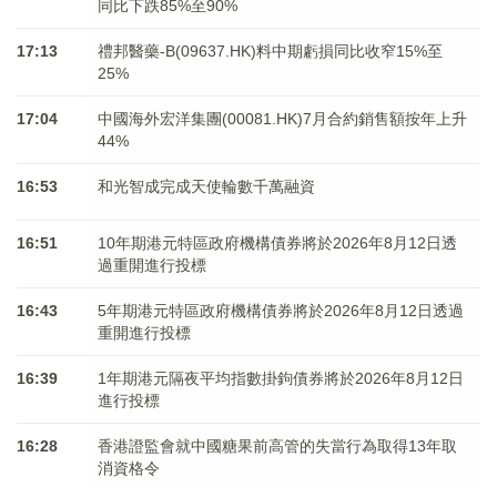
同比下跌85%至90%
17:13
禮邦醫藥-B(09637.HK)料中期虧損同比收窄15%至
25%
17:04
中國海外宏洋集團(00081.HK)7月合約銷售額按年上升
44%
16:53
和光智成完成天使輪數千萬融資
16:51
10年期港元特區政府機構債券將於2026年8月12日透
過重開進行投標
16:43
5年期港元特區政府機構債券將於2026年8月12日透過
重開進行投標
16:39
1年期港元隔夜平均指數掛鉤債券將於2026年8月12日
進行投標
16:28
香港證監會就中國糖果前高管的失當行為取得13年取
消資格令