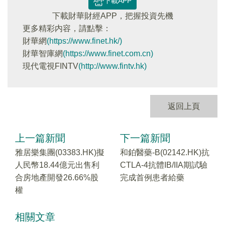
下載APP
下載財華財經APP，把握投資先機
更多精彩内容，請點擊：
財華網
(https://www.finet.hk/)
財華智庫網
(https://www.finet.com.cn)
現代電視FINTV
(http://www.fintv.hk)
返回上頁
上一篇新聞
下一篇新聞
雅居樂集團(03383.HK)擬
和鉑醫藥-B(02142.HK)抗
人民幣18.44億元出售利
CTLA-4抗體IB/IIA期試驗
合房地產開發26.66%股
完成首例患者給藥
權
相關文章