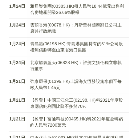
1月24日
雅居樂集團(03383.HK)擬人民幣18.44億元出售利
合房地產開發26.66%股權
1月24日
雲頂香港(00678.HK)：丹斯里林國泰辭任公司主
席兼行政總裁
1月24日
青島港(06198.HK):青島港集團持有的51%公司股
權無償劃轉至山東省港口集團
1月24日
北京燃氣藍天(06828.HK)：許劍文獲任獨立非執
行董事
1月21日
強泰環保(01395.HK)上調海安恆發設施水價至每
噸人民幣1.45元
1月21日
【盈警】中國三江化工(02198.HK)料2021年度股
東應佔純利同比降不多於70%
1月21日
【盈警】富通科技(00465.HK)料2021年度盈轉虧
約人民幣7200萬元
1月21日
中石化油服(01033.HK)料2021年歸屬股東淨利潤