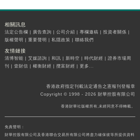
相關訊息
法定公告欄
|
廣告查詢
|
公司介紹
|
專欄邀稿
|
投資者關係
|
版權聲明
|
重要聲明
|
私隱政策
|
聯絡我們
友情鏈接
清博智能
|
艾媒諮詢
|
和訊
|
新時空
|
時代財經
|
證券市場周
刊
|
壹財信
|
權衡財經
|
攬富財經
|
更多...
香港政府指定刊載法定通告之憲報刊登報章
Copyright © 1998 - 2026 財華控股有限公司
香港財華社版權所有,未經同意不得轉載。
免責聲明：
財華控股有限公司及香港聯合交易所有限公司將盡力確保彼等所提供資料