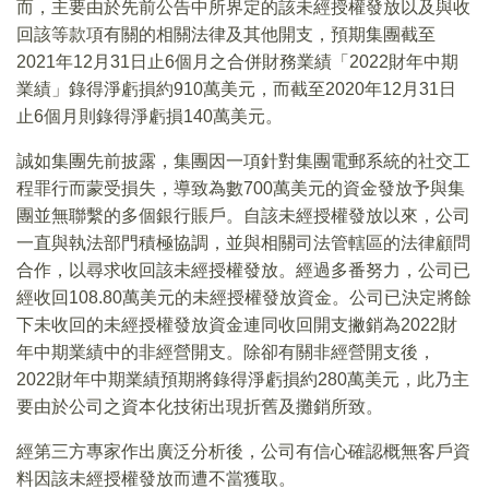
而，主要由於先前公告中所界定的該未經授權發放以及與收
回該等款項有關的相關法律及其他開支，預期集團截至
2021年12月31日止6個月之合併財務業績「2022財年中期
業績」錄得淨虧損約910萬美元，而截至2020年12月31日
止6個月則錄得淨虧損140萬美元。
誠如集團先前披露，集團因一項針對集團電郵系統的社交工
程罪行而蒙受損失，導致為數700萬美元的資金發放予與集
團並無聯繫的多個銀行賬戶。自該未經授權發放以來，公司
一直與執法部門積極協調，並與相關司法管轄區的法律顧問
合作，以尋求收回該未經授權發放。經過多番努力，公司已
經收回108.80萬美元的未經授權發放資金。公司已決定將餘
下未收回的未經授權發放資金連同收回開支撇銷為2022財
年中期業績中的非經營開支。除卻有關非經營開支後，
2022財年中期業績預期將錄得淨虧損約280萬美元，此乃主
要由於公司之資本化技術出現折舊及攤銷所致。
經第三方專家作出廣泛分析後，公司有信心確認概無客戶資
料因該未經授權發放而遭不當獲取。