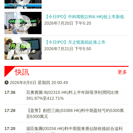
【今日IPO】中科闻歌[1956.HK]创上市新低
2026年7月20日 下午5:20
【今日IPO】月之暗面拟赴港上市
2026年7月21日 下午5:50
快訊
更多
2026年8月6日 星期四 20:00:49
17:36
百奧賽圖-B(02315.HK)料上半年歸母淨利潤同比增
391.87%至412.71%
17:28
【盈警】創想三維(03388.HK)料中期盈转亏約5300萬
至6300萬元
17:20
湯臣集團(00258.HK)料中期股東應佔除稅後綜合溢利