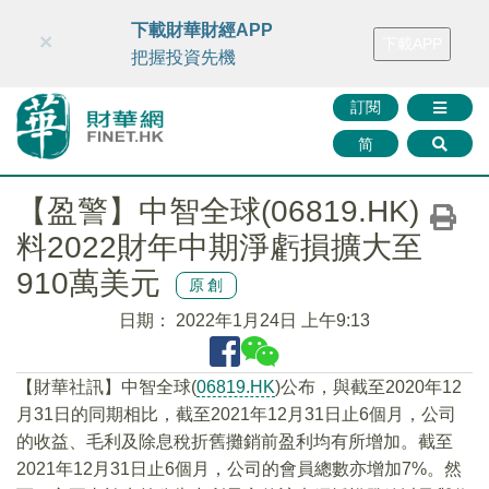
財華智庫網
FINTV
FINMETA
財華證券
媒體矩陣
下載財華財經APP
×
下載APP
智庫沙龍
聯絡我們
把握投資先機
訂閱
简
【盈警】中智全球(06819.HK)
料2022財年中期淨虧損擴大至
910萬美元
原創
日期：
2022年1月24日 上午9:13
【財華社訊】中智全球(
06819.HK
)公布，與截至2020年12
月31日的同期相比，截至2021年12月31日止6個月，公司
的收益、毛利及除息稅折舊攤銷前盈利均有所增加。截至
2021年12月31日止6個月，公司的會員總數亦增加7%。然