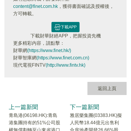
content@finet.com.hk
，獲得書面確認及授權後，
方可轉載。
下載APP
下載財華財經APP，把握投資先機
更多精彩内容，請點擊：
財華網
(https://www.finet.hk/)
財華智庫網
(https://www.finet.com.cn)
現代電視FINTV
(http://www.fintv.hk)
返回上頁
上一篇新聞
下一篇新聞
青島港(06198.HK):青島
雅居樂集團(03383.HK)擬
港集團持有的51%公司股
人民幣18.44億元出售利
權無償劃轉至山東省港口
合房地產開發26.66%股