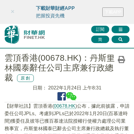
財華智庫網
FINTV
FINMETA
財華證券
媒體矩陣
下載財華財經APP
×
下載APP
智庫沙龍
聯絡我們
把握投資先機
訂閱
简
雲頂香港(00678.HK)：丹斯里
林國泰辭任公司主席兼行政總
裁
原創
日期：
2022年1月24日 上午8:31
【財華社訊】雲頂香港(
00678.HK
)公布，據此前披露，申請
委任公司JPLs。考慮到JPLs已於2022年1月20日(百慕達時
間)獲委任及彼等已獲百慕達法院授權行使權力處理公司業
務事宜，丹斯里林國泰已辭去公司主席兼行政總裁及執行董