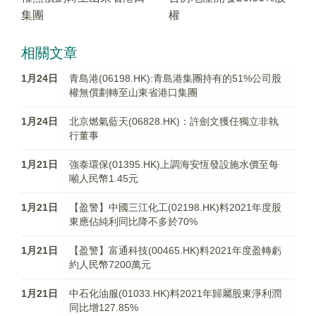
集團
權
相關文章
1月24日
青島港(06198.HK):青島港集團持有的51%公司股
權無償劃轉至山東省港口集團
1月24日
北京燃氣藍天(06828.HK)：許劍文獲任獨立非執
行董事
1月21日
強泰環保(01395.HK)上調海安恆發設施水價至每
噸人民幣1.45元
1月21日
【盈警】中國三江化工(02198.HK)料2021年度股
東應佔純利同比降不多於70%
1月21日
【盈警】富通科技(00465.HK)料2021年度盈轉虧
約人民幣7200萬元
1月21日
中石化油服(01033.HK)料2021年歸屬股東淨利潤
同比增127.85%