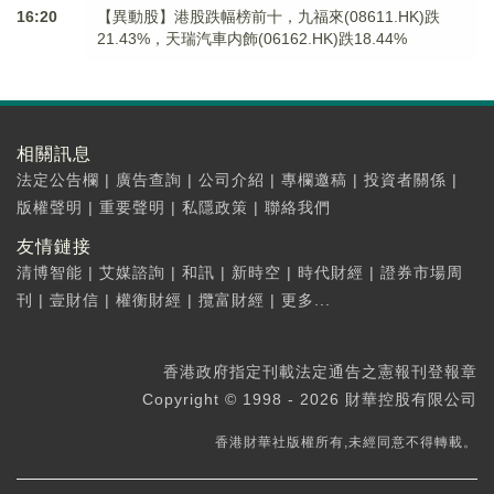
16:20
【異動股】港股跌幅榜前十，九福來(08611.HK)跌
21.43%，天瑞汽車内飾(06162.HK)跌18.44%
相關訊息
法定公告欄
|
廣告查詢
|
公司介紹
|
專欄邀稿
|
投資者關係
|
版權聲明
|
重要聲明
|
私隱政策
|
聯絡我們
友情鏈接
清博智能
|
艾媒諮詢
|
和訊
|
新時空
|
時代財經
|
證券市場周
刊
|
壹財信
|
權衡財經
|
攬富財經
|
更多...
香港政府指定刊載法定通告之憲報刊登報章
Copyright © 1998 - 2026 財華控股有限公司
香港財華社版權所有,未經同意不得轉載。