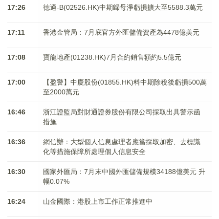
17:26
德適-B(02526.HK)中期歸母淨虧損擴大至5588.3萬元
17:11
香港金管局：7月底官方外匯儲備資產為4478億美元
17:08
寶龍地產(01238.HK)7月合約銷售額約5.5億元
17:00
【盈警】中慶股份(01855.HK)料中期除稅後虧損500萬
至2000萬元
16:46
浙江證監局對財通證券股份有限公司採取出具警示函
措施
16:36
網信辦：大型個人信息處理者應當採取加密、去標識
化等措施保障所處理個人信息安全
16:30
國家外匯局：7月末中國外匯儲備規模34188億美元 升
幅0.07%
16:24
山金國際：港股上市工作正常推進中