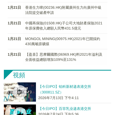
1月21日
香港生力啤(00236.HK)附屬廣州生力向廣州中級
法院提交破產申請
1月21日
中國再保險(01508.HK)子公司大地財產保險2021
年原保費收入總額人民幣431.5億元
1月21日
MONGOL MINING(00975.HK)2021年已開採約
430萬噸原礦煤
1月21日
【盈喜】思摩爾國際(06969.HK)料2021年溢利及
全面收益總額增加109%至131%
視頻
【今日IPO】铂科新材递表港交所
（300811.SZ）
2026年7月13日 下午4:11
【今日IPO】百菲乳业递表港交所
2026年7月24日 下午5:36