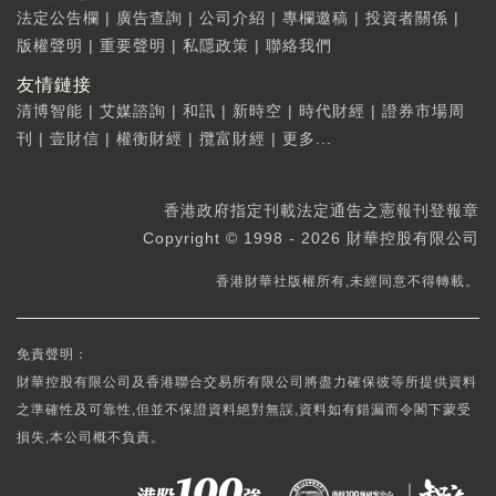
法定公告欄
|
廣告查詢
|
公司介紹
|
專欄邀稿
|
投資者關係
|
版權聲明
|
重要聲明
|
私隱政策
|
聯絡我們
友情鏈接
清博智能
|
艾媒諮詢
|
和訊
|
新時空
|
時代財經
|
證券市場周
刊
|
壹財信
|
權衡財經
|
攬富財經
|
更多...
香港政府指定刊載法定通告之憲報刊登報章
Copyright © 1998 - 2026 財華控股有限公司
香港財華社版權所有,未經同意不得轉載。
免責聲明：
財華控股有限公司及香港聯合交易所有限公司將盡力確保彼等所提供資料
之準確性及可靠性,但並不保證資料絕對無誤,資料如有錯漏而令閣下蒙受
損失,本公司概不負責。