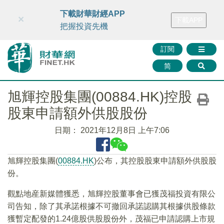
財華智庫網
FINTV
FINMETA
財華證券
媒體矩陣
下載財華財經APP
×
下載APP
智庫沙龍
聯絡我們
把握投資先機
訂閱
简
旭輝控股集團(00884.HK)控股
股東申請額外供股股份
日期：
2021年12月8日 上午7:06
旭輝控股集團(
00884.HK
)公布，其控股股東申請額外供股股
份。
觀點地産新媒體獲悉，旭輝控股董事會已獲茂福投資有限公
司告知，除了其承諾根據不可撤回承諾認購其根據供股條款
獲暫定配發的1.24億股供股股份外，茂福已申請認購上市規