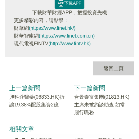
下載APP
下載財華財經APP，把握投資先機
更多精彩内容，請點擊：
財華網
(https://www.finet.hk/)
財華智庫網
(https://www.finet.com.cn)
現代電視FINTV
(http://www.fintv.hk)
返回上頁
上一篇新聞
下一篇新聞
興科蓉醫藥(06833.HK)折
合景泰富集團(01813.HK)
讓19.38%配股集資2億
主席未被約談助查 如常
履行職務
相關文章