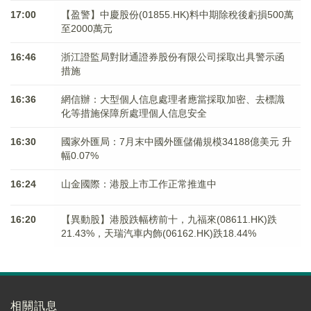
17:00
【盈警】中慶股份(01855.HK)料中期除稅後虧損500萬
至2000萬元
16:46
浙江證監局對財通證券股份有限公司採取出具警示函
措施
16:36
網信辦：大型個人信息處理者應當採取加密、去標識
化等措施保障所處理個人信息安全
16:30
國家外匯局：7月末中國外匯儲備規模34188億美元 升
幅0.07%
16:24
山金國際：港股上市工作正常推進中
16:20
【異動股】港股跌幅榜前十，九福來(08611.HK)跌
21.43%，天瑞汽車内飾(06162.HK)跌18.44%
相關訊息