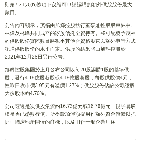
則第7.21(3)(b)條項下茂福可申請認購的額外供股股份最大
數目。
公告內容顯示，茂福由旭輝控股執行董事兼控股股東林中、
林偉及林峰共同成立的家族信托全資持有。將可配發予茂福
的供股股份實際數目將視乎其他合資格股東以額外申請方式
認購供股股份的水平而定。供股的結果將由旭輝控股於
2021年12月28日另行公告。
旭輝控股集團於上月公布公司以每20股認購1股的基準供
股，發行4.18億股新股或4.19億股新股，每股供股價4元，
較昨日收市價3.95元有溢價1.27%；供股股份佔該公司經擴
大後股本約4.76%。
公司透過是次供股集資約16.73億元或16.76億元，視乎購股
權是否已悉數行使。所得款項淨額擬用作額外資金儲備以把
握中國房地產開發的商機，以及用作一般企業用途。