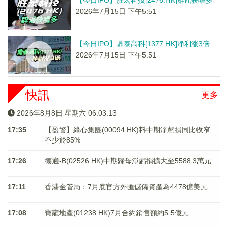
【今日IPO】胜宏科技[2476.HK]辟谣获唱多
2026年7月15日 下午5:51
【今日IPO】鼎泰高科[1377.HK]净利涨3倍
2026年7月15日 下午5:51
快訊
更多
2026年8月8日 星期六 06:03:13
17:35
【盈警】綠心集團(00094.HK)料中期淨虧損同比收窄
不少於85%
17:26
德適-B(02526.HK)中期歸母淨虧損擴大至5588.3萬元
17:11
香港金管局：7月底官方外匯儲備資產為4478億美元
17:08
寶龍地產(01238.HK)7月合約銷售額約5.5億元