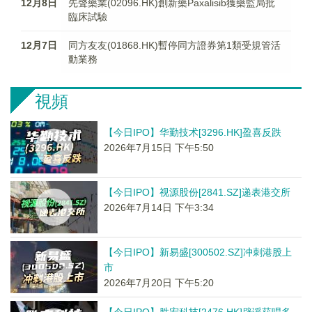
12月8日
先聲藥業(02096.HK)創新藥Paxalisib獲藥監局批
臨床試驗
12月7日
同方友友(01868.HK)暫停同方證券第1類受規管活
動業務
視頻
【今日IPO】华勤技术[3296.HK]盈喜反跌
2026年7月15日 下午5:50
【今日IPO】视源股份[2841.SZ]递表港交所
2026年7月14日 下午3:34
【今日IPO】新易盛[300502.SZ]冲刺港股上
市
2026年7月20日 下午5:20