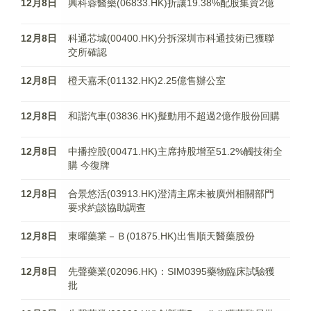
12月8日
興科蓉醫藥(06833.HK)折讓19.38%配股集資2億
12月8日
科通芯城(00400.HK)分拆深圳市科通技術已獲聯
交所確認
12月8日
橙天嘉禾(01132.HK)2.25億售辦公室
12月8日
和諧汽車(03836.HK)擬動用不超過2億作股份回購
12月8日
中播控股(00471.HK)主席持股增至51.2%觸技術全
購 今復牌
12月8日
合景悠活(03913.HK)澄清主席未被廣州相關部門
要求約談協助調查
12月8日
東曜藥業－Ｂ(01875.HK)出售順天醫藥股份
12月8日
先聲藥業(02096.HK)：SIM0395藥物臨床試驗獲
批