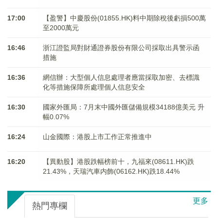
17:00
【盈警】中慶股份(01855.HK)料中期除稅後虧損500萬
至2000萬元
16:46
浙江證監局對財通證券股份有限公司採取出具警示函
措施
16:36
網信辦：大型個人信息處理者應當採取加密、去標識
化等措施保障所處理個人信息安全
16:30
國家外匯局：7月末中國外匯儲備規模34188億美元 升
幅0.07%
16:24
山金國際：港股上市工作正常推進中
16:20
【異動股】港股跌幅榜前十，九福來(08611.HK)跌
21.43%，天瑞汽車内飾(06162.HK)跌18.44%
更多
熱門專欄