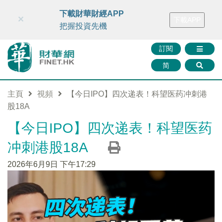
財華智庫網
FINTV
FINMETA
財華證券
媒體矩陣
下載財華財經APP
×
下載APP
智庫沙龍
聯絡我們
把握投資先機
訂閱
简
主頁
視頻
【今日IPO】四次递表！科望医药冲刺港
股18A
【今日IPO】四次递表！科望医药
冲刺港股18A
2026年6月9日 下午17:29