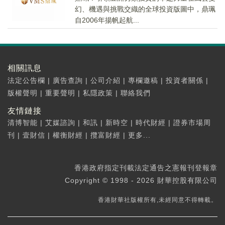
幻、機遇與挑戰交織的全球投資版圖中，鼎珮
自2006年揚帆起航...
相關訊息
法定公告欄
|
廣告查詢
|
公司介紹
|
專欄邀稿
|
投資者關係
|
版權聲明
|
重要聲明
|
私隱政策
|
聯絡我們
友情鏈接
清博智能
|
艾媒諮詢
|
和訊
|
新時空
|
時代財經
|
證券市場周
刊
|
壹財信
|
權衡財經
|
攬富財經
|
更多...
香港政府指定刊載法定通告之憲報刊登報章
Copyright © 1998 - 2026 財華控股有限公司
香港財華社版權所有,未經同意不得轉載。