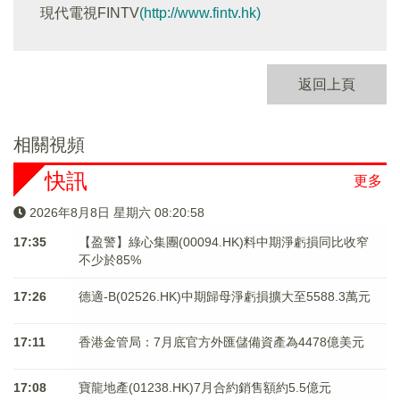
現代電視FINTV
(http://www.fintv.hk)
返回上頁
相關視頻
快訊
更多
2026年8月8日 星期六 08:20:58
17:35
【盈警】綠心集團(00094.HK)料中期淨虧損同比收窄
不少於85%
17:26
德適-B(02526.HK)中期歸母淨虧損擴大至5588.3萬元
17:11
香港金管局：7月底官方外匯儲備資產為4478億美元
17:08
寶龍地產(01238.HK)7月合約銷售額約5.5億元