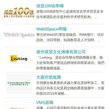
港股100強專欄
港股100强研究中心是拥有坚实学术背景及专
业专家团队的非盈利性学术研究机构。...
Web3Space專欄
專注於Web3行業投資融資、RWA發行、項目
諮詢、項目營銷、知識教育及人才招聘。...
廣州展望文化傳播有限公司
「Looking」是綜合性整合營銷傳播企業，致
力於幫助客戶實現品牌增長和商業成功。我們
的專業服務涵蓋...
大森控股集團
引領膠合板產業的卓越力量在原材料加工、室
內設計與多元化貿易交織的產業版圖中，大森
控股自2015年揚帆...
VMS鼎珮
鼎珮：引領亞洲另類投資的卓越力量在風雲變