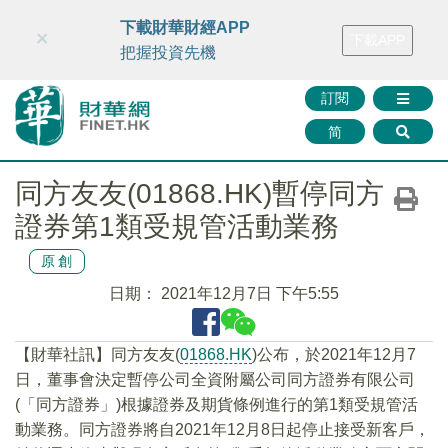
財華智庫網
FINTV
FINMETA
財華證券
媒體矩陣
下載財華財經APP
×
下載APP
智庫沙龍
聯絡我們
把握投資先機
訂閱
简
同方友友(01868.HK)暫停同方
證券第1類受規管活動業務
原創
日期：
2021年12月7日 下午5:55
【財華社訊】同方友友(
01868.HK
)公布，於2021年12月7
日，董事會決定暫停公司全資附屬公司同方證券有限公司
(「同方證券」)根據證券及期貨條例進行的第1類受規管活
動業務。同方證券將自2021年12月8日起停止接受新客戶，