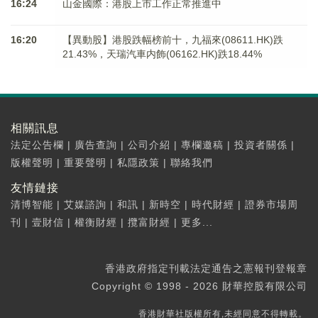
16:24
山金國際：港股上市工作正常推進中
16:20
【異動股】港股跌幅榜前十，九福來(08611.HK)跌
21.43%，天瑞汽車内飾(06162.HK)跌18.44%
相關訊息
法定公告欄
|
廣告查詢
|
公司介紹
|
專欄邀稿
|
投資者關係
|
版權聲明
|
重要聲明
|
私隱政策
|
聯絡我們
友情鏈接
清博智能
|
艾媒諮詢
|
和訊
|
新時空
|
時代財經
|
證券市場周
刊
|
壹財信
|
權衡財經
|
攬富財經
|
更多...
香港政府指定刊載法定通告之憲報刊登報章
Copyright © 1998 - 2026 財華控股有限公司
香港財華社版權所有,未經同意不得轉載。