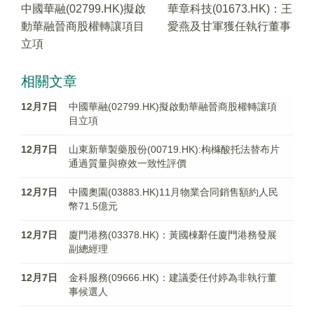
中國華融(02799.HK)擬啟
華章科技(01673.HK)：王
動華融晉商股權轉讓項目
愛燕及甘軍獲任執行董事
立項
相關文章
12月7日
中國華融(02799.HK)擬啟動華融晉商股權轉讓項
目立項
12月7日
山東新華製藥股份(00719.HK):枸櫞酸托法替布片
通過質量與療效一致性評價
12月7日
中國奧園(03883.HK)11月物業合同銷售額約人民
幣71.5億元
12月7日
廈門港務(03378.HK)：黃國棟辭任廈門港務發展
副總經理
12月7日
金科服務(09666.HK)：建議委任付婷為非執行董
事候選人