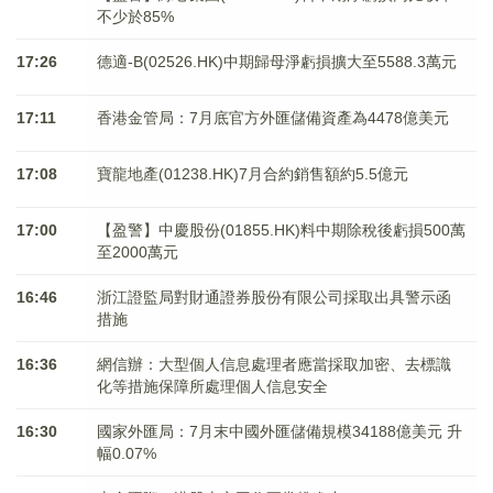
不少於85%
17:26
德適-B(02526.HK)中期歸母淨虧損擴大至5588.3萬元
17:11
香港金管局：7月底官方外匯儲備資產為4478億美元
17:08
寶龍地產(01238.HK)7月合約銷售額約5.5億元
17:00
【盈警】中慶股份(01855.HK)料中期除稅後虧損500萬
至2000萬元
16:46
浙江證監局對財通證券股份有限公司採取出具警示函
措施
16:36
網信辦：大型個人信息處理者應當採取加密、去標識
化等措施保障所處理個人信息安全
16:30
國家外匯局：7月末中國外匯儲備規模34188億美元 升
幅0.07%