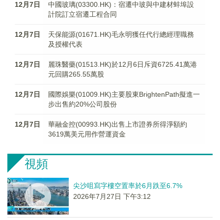
12月7日
中國玻璃(03300.HK)：宿遷中玻與中建材蚌埠設
計院訂立宿遷工程合同
12月7日
天保能源(01671.HK)毛永明獲任代行總經理職務
及授權代表
12月7日
麗珠醫藥(01513.HK)於12月6日斥資6725.41萬港
元回購265.55萬股
12月7日
國際娛樂(01009.HK)主要股東BrightenPath擬進一
步出售約20%公司股份
12月7日
華融金控(00993.HK)出售上市證券所得淨額約
3619萬美元用作營運資金
視頻
尖沙咀寫字樓空置率於6月跌至6.7%
2026年7月27日 下午3:12