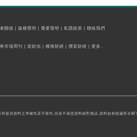
者關係
|
版權聲明
|
重要聲明
|
私隱政策
|
聯絡我們
券市場周刊
|
壹財信
|
權衡財經
|
攬富財經
|
更多...
所提供資料之準確性及可靠性,但並不保證資料絕對無誤,資料如有錯漏而令閣