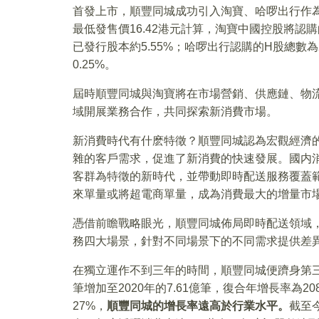
首發上市，順豐同城成功引入淘寶、哈啰出行作為基
最低發售價16.42港元計算，淘寶中國控股將認購
已發行股本約5.55%；哈啰出行認購的H股總數為
0.25%。
屆時順豐同城與淘寶將在市場營銷、供應鏈、物
域開展業務合作，共同探索新消費市場。
新消費時代有什麽特徵？順豐同城認為宏觀經濟
雜的客戶需求，促進了新消費的快速發展。國内
客群為特徵的新時代，並帶動即時配送服務覆蓋
來單量或將超電商單量，成為消費最大的增量市
憑借前瞻戰略眼光，順豐同城佈局即時配送領域
務四大場景，針對不同場景下的不同需求提供差
在獨立運作不到三年的時間，順豐同城便躋身第三方
筆增加至2020年的7.61億筆，復合年增長率為
27%，
順豐同城的增長率遠高於行業水平。
截至