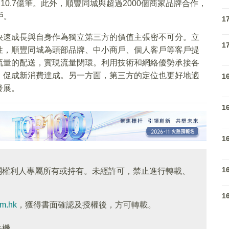
10.7億筆。此外，順豐同城與超過2000個商家品牌合作，
戶。
1
快速成長與自身作為獨立第三方的價值主張密不可分。立
1
性，順豐同城為頭部品牌、中小商戶、個人客戶等客戶提
流量的配送，實現流量閉環。利用技術和網絡優勢承接各
，促成新消費達成。另一方面，第三方的定位也更好地適
1
發展。
1
1
1
關權利人專屬所有或持有。未經許可，禁止進行轉載、
1
om.hk
，獲得書面確認及授權後，方可轉載。
先機