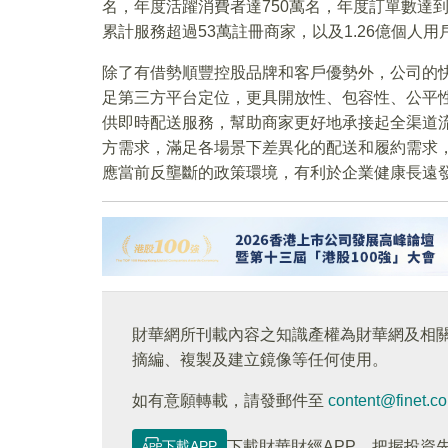
名，年度活躍消費者達750萬名，年度訂單數達到
累計服務超過53萬註冊商家，以及1.26億個人用
除了有借勢順豐控股品牌和客戶優勢外，公司的
足第三方平台定位，更具開放性、包容性、公平
供即時配送服務，幫助商家更好地承接起全渠道
方需求，滿足各場景下差異化的配送和履約需求
應當前反壟斷的政策環境，有利於企業健康長遠
財華網所刊載內容之知識產權為財華網及相
摘編、複製及建立鏡像等任何使用。
如有意願轉載，請發郵件至
content@finet.c
下載APP
下載財華財經APP，把握投資