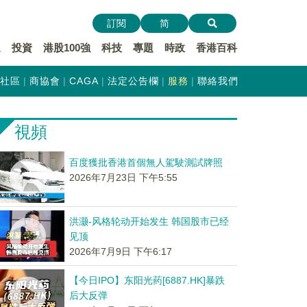
訂閱
简
遞
投資
港股100強
科技
專題
時政
香港百科
社區
商協會
CAGA
法定公告欄
服務
聯絡我們
視頻
百度獲批香港首個無人駕駛測試牌照
2026年7月23日 下午5:55
洪灏-风格轮动开始发生 韩国股市已经
见顶
2026年7月9日 下午6:17
【今日IPO】东阳光药[6887.HK]暴跌
后大反弹