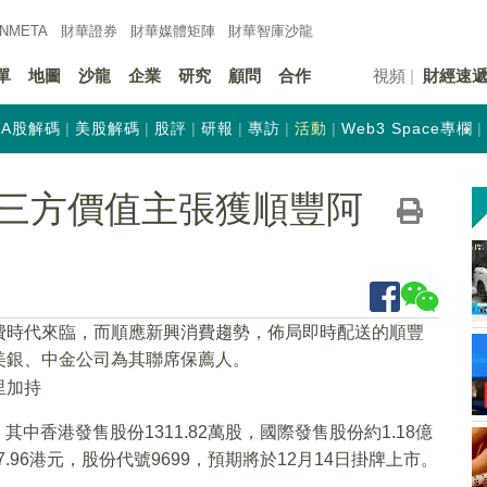
INMETA
財華證券
財華
媒體矩陣
財華
智庫沙龍
單
地圖
沙龍
企業
研究
顧問
合作
視頻
財經速
A股解碼
美股解碼
股評
研報
專訪
活動
Web3 Space專欄
三方價值主張獲順豐阿
費時代來臨，而順應新興消費趨勢，佈局即時配送的順豐
美銀、中金公司為其聯席保薦人。
其中香港發售股份1311.82萬股，國際發售股份約1.18億
7.96港元，股份代號9699，預期將於12月14日掛牌上市。