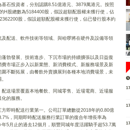
石投資者，分别認購8.51億港元、3879萬港元。按照
的H股總數為5184400股，假設超額配股權未獲行使，佔
2362200股，假設超額配股權未獲行使，佔已發行股本約
流及配送、軟件技術等領域、與哈啰將在硬件及設備等領
的蓬勃發展、技術進步、下沉市場的持續擴張以及日益復
消費市場正步入以新業態、新消費模式、新服務場景及新
範圍不斷拓展，由餐飲外賣擴展到各種本地消費場景，未
場。
1
，配送場景覆蓋本地餐飲、同城零售、近場電商、近場服
異化的服務。
1
即時配送行業第一。公司訂單總數從2018年的0.80億
208.7%，同期即時配送服務行業訂單的復合年增長率為
1
今年5月止的過去12個月，順豐同城年度活躍騎手超53.7萬