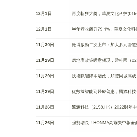
12月1日
再度斬獲大獎，華夏文化科技(0156
12月1日
半年營收飙升79.4%，華夏文化
11月30日
微博啟動二次上市：加大多元管道
11月29日
房地產政策暖意頻現，碧桂園（020
11月29日
技術賦能降本增效，順豐同城高成
11月29日
從數據智能到醫療普惠，醫渡科技
11月26日
醫渡科技（2158.HK）202
11月26日
強勢增長！HONMA高爾夫中報全