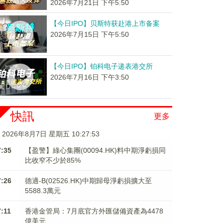
2026年7月21日 下午5:50
【今日IPO】贝斯特获赴港上市备案
2026年7月15日 下午5:50
【今日IPO】铂科电子递表港交所
2026年7月16日 下午3:50
快訊
更多
2026年8月7日 星期五 10:27:53
7:35
【盈警】綠心集團(00094.HK)料中期淨虧損同
比收窄不少於85%
7:26
德適-B(02526.HK)中期歸母淨虧損擴大至
5588.3萬元
7:11
香港金管局：7月底官方外匯儲備資產為4478
億美元