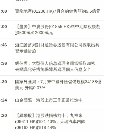
7:08
寶龍地產(01238.HK)7月合約銷售額約5.5億元
7:00
【盈警】中慶股份(01855.HK)料中期除稅後虧
損500萬至2000萬元
6:46
浙江證監局對財通證券股份有限公司採取出具
警示函措施
6:36
網信辦：大型個人信息處理者應當採取加密、
去標識化等措施保障所處理個人信息安全
6:30
國家外匯局：7月末中國外匯儲備規模34188億
美元 升幅0.07%
6:24
山金國際：港股上市工作正常推進中
6:20
【異動股】港股跌幅榜前十，九福來
(08611.HK)跌21.43%，天瑞汽車内飾
(06162.HK)跌18.44%