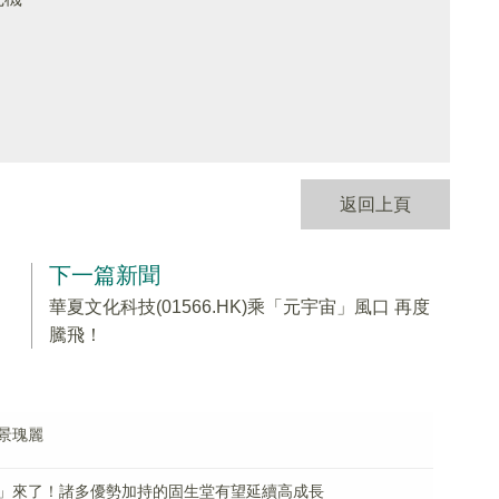
返回上頁
下一篇新聞
華夏文化科技(01566.HK)乘「元宇宙」風口 再度
騰飛！
景瑰麗
」來了！諸多優勢加持的固生堂有望延續高成長