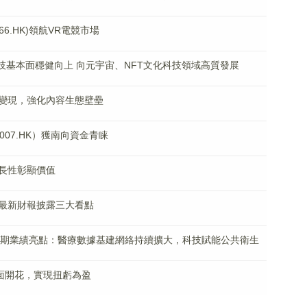
6.HK)領航VR電競市場
科技基本面穩健向上 向元宇宙、NFT文化科技領域高質發展
變現，強化內容生態壁壘
07.HK）獲南向資金青睐
長性彰顯價值
最新財報披露三大看點
2財年中期業績亮點：醫療數據基建網絡持續擴大，科技賦能公共衛生
面開花，實現扭虧為盈