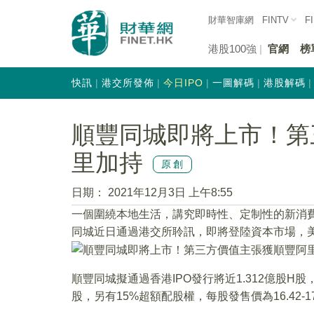
財華智庫網
FINTV
F
港股100強
官網
榜
快訊
港交所發佈
今日IPO
一圖解碼
港股解碼
順豐同城即將上市！第
里加持
原創
日期：
2021年12月3日 上午8:55
一個圍繞本地生活，講究即時性、定制性的新消
同城近日通過港交所聆訊，即將登陸資本市場，
順豐同城擬通過香港IPO發行將近1.312億股H股，
股，另有15%超額配股權，每股發售價為16.42-1