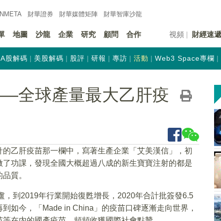
INMETA
財華證券
財華
媒體矩陣
財華
智庫沙龍
單
地圖
沙龍
企業
研究
顧問
合作
視頻
財經速
A股解碼
美股解碼
股評
研報
專訪
活動
Web3 Space專欄
——全球產量最大乙肝疫
針的乙肝疫苗那一欄中，寫著生產企業「艾美漢信」，初
做了功課，發現全國大概超過八成的新生寶寶注射的都是
的品質。
，到2019年行業開始復甦增長，2020年合計批簽發6.5
今，「Made in China」的疫苗口碑逐漸走向世界，
苗等在内的國產疫苗，頻頻收獲國際社會點贊……