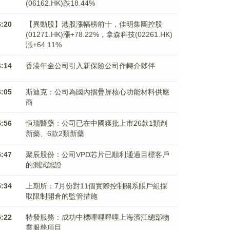
(06162.HK)跌18.44%
6:20
【異動股】港股漲幅榜前十，佳明集團控股
(01271.HK)漲+78.22%，拿森科技(02261.HK)
漲+64.11%
6:14
香港年金公司引入新保險公司作轉介夥伴
6:05
斯迪克：公司為國內摺疊屏核心功能材料供應
商
5:56
恒瑞醫藥：公司已在中國獲批上市26款1類創
新藥、6款2類新藥
5:47
聚辰股份：公司VPD芯片已順利通過目標客戶
的測試認證
5:34
上期所：7月份對11個實際控制關系賬戶組採
取限制開倉的監管措施
5:22
特發服務：成功中標嗶哩嗶哩上海濱江總部物
業服務項目