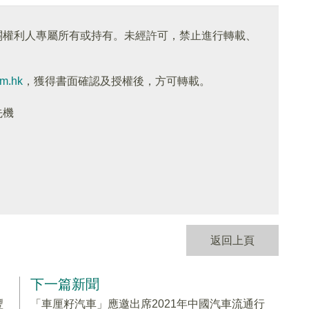
關權利人專屬所有或持有。未經許可，禁止進行轉載、
om.hk
，獲得書面確認及授權後，方可轉載。
先機
返回上頁
下一篇新聞
豐
「車厘籽汽車」應邀出席2021年中國汽車流通行