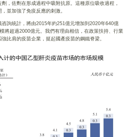
佐劑，佐劑在形成過程中吸附抗原。這種原位吸收過程，
間，並加強了免疫反應的刺激。
統計，將由2015年約251億元增加到2020年640億
市場規模將超過2000億元。我們有理由相信，在政策扶持、行業
四強比肩的疫苗企業，挺起國產疫苗的鋼鐵脊梁。