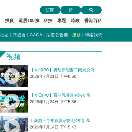
訂閱
简
遞
投資
港股100強
科技
專題
時政
香港百科
社區
商協會
CAGA
法定公告欄
服務
聯絡我們
視頻
【今日IPO】奥动新能源二闯港交所
2026年7月21日 下午5:50
【今日IPO】百菲乳业递表港交所
2026年7月24日 下午5:36
工商舖上半年買賣宗數創4年新高
2026年7月14日 下午5:43