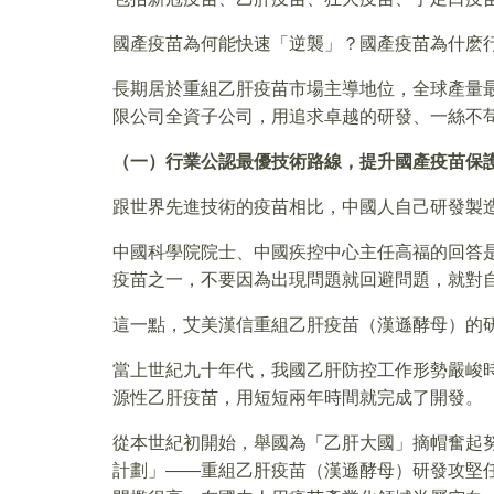
國產疫苗為何能快速「逆襲」？國產疫苗為什麽
長期居於重組乙肝疫苗市場主導地位，全球產量
限公司全資子公司，用追求卓越的研發、一絲不
（一）行業公認最優技術路線，提升國產疫苗保
跟世界先進技術的疫苗相比，中國人自己研發製
中國科學院院士、中國疾控中心主任高福的回答
疫苗之一，不要因為出現問題就回避問題，就對
這一點，艾美漢信重組乙肝疫苗（漢遜酵母）的
當上世紀九十年代，我國乙肝防控工作形勢嚴峻
源性乙肝疫苗，用短短兩年時間就完成了開發。
從本世紀初開始，舉國為「乙肝大國」摘帽奮起努
計劃」——重組乙肝疫苗（漢遜酵母）研發攻堅