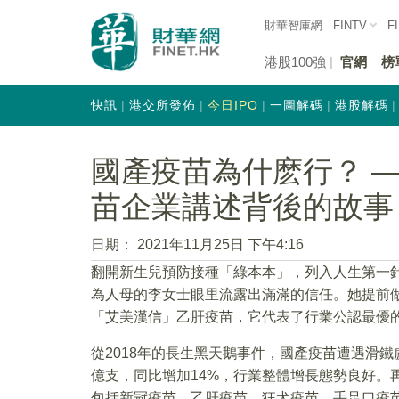
財華智庫網
FINTV
F
港股100強
官網
榜
快訊
港交所發佈
今日IPO
一圖解碼
港股解碼
國產疫苗為什麽行？ 
苗企業講述背後的故事
日期：
2021年11月25日 下午4:16
翻開新生兒預防接種「綠本本」，列入人生第一
為人母的李女士眼里流露出滿滿的信任。她提前
「艾美漢信」乙肝疫苗，它代表了行業公認最優
從2018年的長生黑天鵝事件，國產疫苗遭遇滑鐵盧
億支，同比增加14%，行業整體增長態勢良好。再到如
包括新冠疫苗、乙肝疫苗、狂犬疫苗、手足口疫