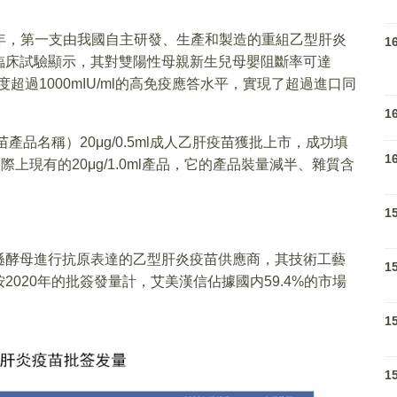
。
04年，第一支由我國自主研發、生產和製造的重組乙型肝炎
1
臨床試驗顯示，其對雙陽性母親新生兒母嬰阻斷率可達
度超過1000mIU/ml的高免疫應答水平，實現了超過進口同
1
產品名稱）20μg/0.5ml成人乙肝疫苗獲批上市，成功填
1
國際上現有的20μg/1.0ml產品，它的產品裝量減半、雜質含
1
。
遜酵母進行抗原表達的乙型肝炎疫苗供應商，其技術工藝
1
020年的批簽發量計，艾美漢信佔據國内59.4%的市場
1
1