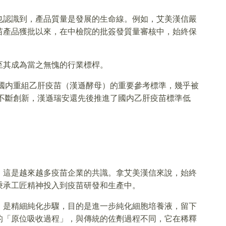
也認識到，產品質量是發展的生命線。例如，艾美漢信嚴
苗產品獲批以來，在中檢院的批簽發質量審核中，始終保
至其成為當之無愧的行業標桿。
為國内重組乙肝疫苗（漢遜酵母）的重要參考標準，幾乎被
的不斷創新，漢遜瑞安還先後推進了國内乙肝疫苗標準低
，這是越來越多疫苗企業的共識。拿艾美漢信來說，始終
秉承工匠精神投入到疫苗研發和生產中。
，是精細純化步驟，目的是進一步純化細胞培養液，留下
的「原位吸收過程」，與傳統的佐劑過程不同，它在稀釋