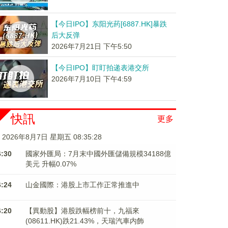
【今日IPO】东阳光药[6887.HK]暴跌
后大反弹
2026年7月21日 下午5:50
【今日IPO】盯盯拍递表港交所
2026年7月10日 下午4:59
快訊
更多
2026年8月7日 星期五 08:35:29
6:30
國家外匯局：7月末中國外匯儲備規模34188億
美元 升幅0.07%
6:24
山金國際：港股上市工作正常推進中
6:20
【異動股】港股跌幅榜前十，九福來
(08611.HK)跌21.43%，天瑞汽車内飾