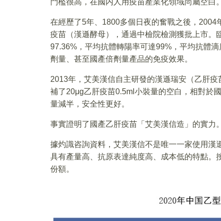
門檻很高，在國内人用疫苗產業化領域尚屬空白
在經歷了5年、1800多個日夜的奮戰之後，20
疫苗（漢遜酵母），通過中檢院檢測獲批上市。
97.36%，平均抗體轉陽率可達99%，平均抗體滴
劑量、甚至國產倍劑量產品的免疫效果。
2013年，艾美漢信自主研發的漢遜瑞安（乙肝疫苗
補了20μg乙肝疫苗0.5ml小裝量的空白，相對於
量減半，安全性更好。
事實證明了國產乙肝疫苗「艾美漢信造」的實力
據灼識咨詢資料，艾美漢信不是唯一一家使用漢
具有產量高、抗原表達純度高、成本低的特點。按2
份額。