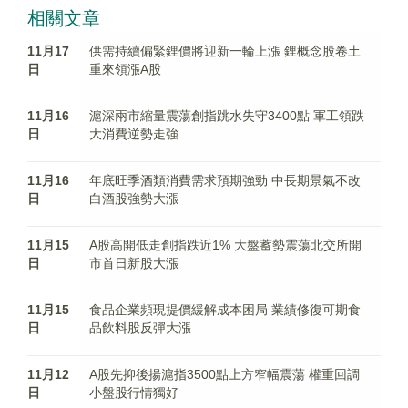
相關文章
11月17
供需持續偏緊鋰價將迎新一輪上漲 鋰概念股卷土
日
重來領漲A股
11月16
滬深兩市縮量震蕩創指跳水失守3400點 軍工領跌
日
大消費逆勢走強
11月16
年底旺季酒類消費需求預期強勁 中長期景氣不改
日
白酒股強勢大漲
11月15
A股高開低走創指跌近1% 大盤蓄勢震蕩北交所開
日
市首日新股大漲
11月15
食品企業頻現提價緩解成本困局 業績修復可期食
日
品飲料股反彈大漲
11月12
A股先抑後揚滬指3500點上方窄幅震蕩 權重回調
日
小盤股行情獨好