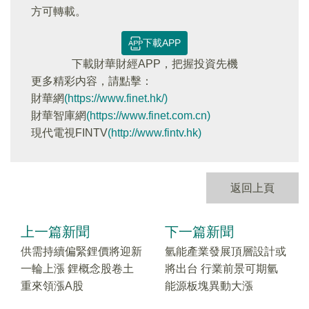
方可轉載。
下載APP
下載財華財經APP，把握投資先機
更多精彩内容，請點擊：
財華網
(https://www.finet.hk/)
財華智庫網
(https://www.finet.com.cn)
現代電視FINTV
(http://www.fintv.hk)
返回上頁
上一篇新聞
下一篇新聞
供需持續偏緊鋰價將迎新
氫能產業發展頂層設計或
一輪上漲 鋰概念股卷土
將出台 行業前景可期氫
重來領漲A股
能源板塊異動大漲