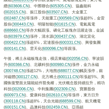
纜(
603606.CN
)、中際聯合(
605305.CN
)、協鑫能科
(
002015.CN
)、振江股份(
603507.CN
)、大金重工
(
002487.CN
)等漲停，天能重工(
300569.CN
)漲超8%，金雷
股份(
300443.CN
)、明陽智能(
601615.CN
)、電氣風電
(
688660.CN
)等亦大幅跟漲。磷化工板塊亦活躍走強，金誠
信(
603979.CN
)漲停，清水源(
300437.CN
)、湖北宜化
(
000422.CN
)漲超6%，宏達股份(
600331.CN
)、興發集團
(
600141.CN
)、雲天化(
600096.CN
)等跟漲。
午後，稀土永磁板塊走強，橫店東磁(
002056.CN
)、寧波韻
升(
600366.CN
)、北礦科技(
600980.CN
)漲停，金力永磁
(
300748.CN
)漲超12%，大地熊(
688077.CN
)觸及漲停，銀
河磁體(
300127.CN
)、北方稀土(
600111.CN
)等漲超5%。美
國恢復雙面太陽能組件豁免權，光伏概念股持續拉升，精功
科技(
002006.CN
)、中利集團(
002309.CN
)、寶勝股份
(
600973.CN
)、愛康科技(
002610.CN
)等漲停，東方日升
(
300118.CN
)漲超8%，天合光能(
688599.CN
)、航天機電
(
600151.CN
)、晶澳科技(
002459.CN
)、亞瑪頓