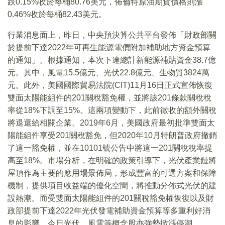
跌0.15%收於每桶80.76美元，佈倫特原油期貨價格則漲
0.46%收於每桶82.43美元。
行業消息面上，昨日，中央預決算公共平台發佈「財政部關
於提前下達2022年可再生能源電價附加補助地方資金預算
的通知」。根據通知，本次下達總計新能源補貼資金38.7億
元。其中，風電15.5億元、光伏22.8億元、生物質3824萬
元。此外，美國國際貿易法院(CIT)11月16日正式宣佈恢復
雙面太陽能組件的201關稅豁免權，並將該201條款關稅稅
率從18%下調至15%。這兩項變動下，此前徵收的額外關稅
將退還給相關企業。2019年6月，美國政府最初批準雙面太
陽能組件享受201關稅豁免，但2020年10月特朗普政府撤銷
了這一豁免權，並在10101號公告中將這一201關稅稅率提
高至18%。市場分析，在明確的政策引導下，光伏產業鏈將
屋頂作為主要的應用場景佈局，形成豐富的可選方案和保障
機制，提供項目收益端的優化空間，將推動分佈式光伏的建
設熱潮。而受雙面太陽能組件的201關稅豁免權恢復以及財
政部提前下達2022年光伏發電補助資金預算等多重利好消
息的影響，今日光伏、風電等概念股亦強勢掀漲停潮。