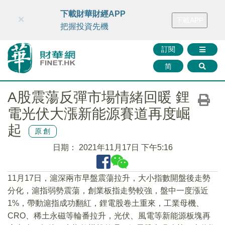
財華智庫網
FINTV
FINMETA
財華證券
媒體矩陣
下載財華財經APP
×
下載APP
智庫沙龍
聯絡我們
把握投資先機
訂閱
简
A股震蕩反彈市場情緒回暖 鋰
電光伏大漲新能源賽道再度崛
起
原創
日期：
2021年11月17日 下午5:16
11月17日，滬深兩市早盤震蕩拉升，大小指數開盤後走勢
分化，滬指弱勢震蕩，創業板指走勢較強，盤中一度漲近
1%，帶動滬指成功翻紅，鋰電股卷土重來，工業母機、
CRO、稀土永磁等輪番拉升，光伏、風電等新能源板塊再