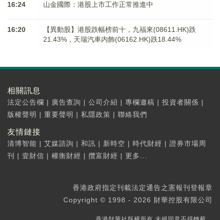
16:24
山金國際：港股上市工作正常推進中
16:20
【異動股】港股跌幅榜前十，九福來(08611.HK)跌
21.43%，天瑞汽車内飾(06162.HK)跌18.44%
相關訊息
法定公告欄
|
廣告查詢
|
公司介紹
|
專欄邀稿
|
投資者關係
|
版權聲明
|
重要聲明
|
私隱政策
|
聯絡我們
友情鏈接
清博智能
|
艾媒諮詢
|
和訊
|
新時空
|
時代財經
|
證券市場周
刊
|
壹財信
|
權衡財經
|
攬富財經
|
更多...
香港政府指定刊載法定通告之憲報刊登報章
Copyright © 1998 - 2026 財華控股有限公司
香港財華社版權所有,未經同意不得轉載。