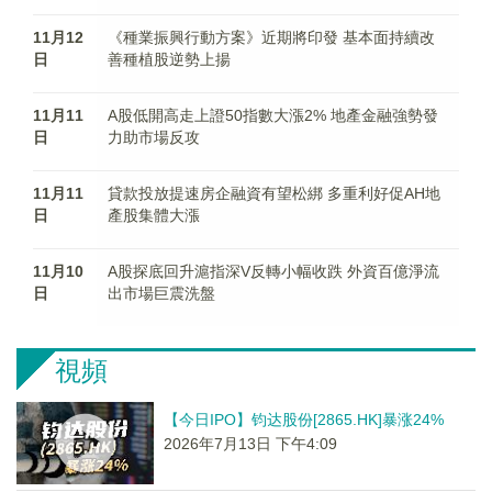
11月12
《種業振興行動方案》近期將印發 基本面持續改
日
善種植股逆勢上揚
11月11
A股低開高走上證50指數大漲2% 地產金融強勢發
日
力助市場反攻
11月11
貸款投放提速房企融資有望松綁 多重利好促AH地
日
產股集體大漲
11月10
A股探底回升滬指深V反轉小幅收跌 外資百億淨流
日
出市場巨震洗盤
視頻
【今日IPO】钧达股份[2865.HK]暴涨24%
2026年7月13日 下午4:09