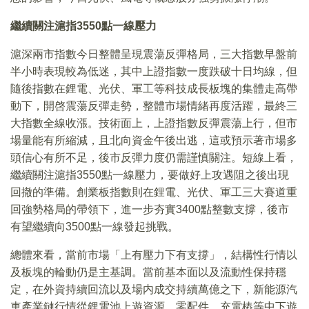
繼續關注滬指3550點一線壓力
滬深兩市指數今日整體呈現震蕩反彈格局，三大指數早盤前
半小時表現較為低迷，其中上證指數一度跌破十日均線，但
隨後指數在鋰電、光伏、軍工等科技成長板塊的集體走高帶
動下，開啓震蕩反彈走勢，整體市場情緒再度活躍，最終三
大指數全線收漲。技術面上，上證指數反彈震蕩上行，但市
場量能有所縮減，且北向資金午後出逃，這或預示著市場多
頭信心有所不足，後市反彈力度仍需謹慎關注。短線上看，
繼續關注滬指3550點一線壓力，要做好上攻遇阻之後出現
回撤的準備。創業板指數則在鋰電、光伏、軍工三大賽道重
回強勢格局的帶領下，進一步夯實3400點整數支撐，後市
有望繼續向3500點一線發起挑戰。
總體來看，當前市場「上有壓力下有支撐」，結構性行情以
及板塊的輪動仍是主基調。當前基本面以及流動性保持穩
定，在外資持續回流以及場内成交持續萬億之下，新能源汽
車產業鏈行情從鋰電池上遊資源、零配件、充電樁等中下遊