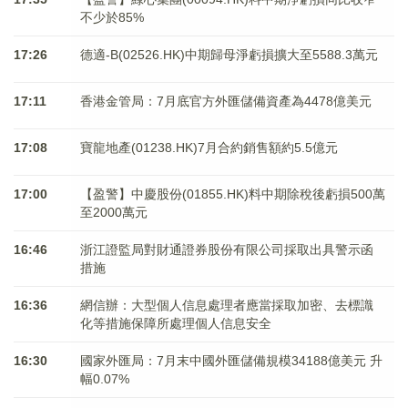
不少於85%
17:26
德適-B(02526.HK)中期歸母淨虧損擴大至5588.3萬元
17:11
香港金管局：7月底官方外匯儲備資產為4478億美元
17:08
寶龍地產(01238.HK)7月合約銷售額約5.5億元
17:00
【盈警】中慶股份(01855.HK)料中期除稅後虧損500萬
至2000萬元
16:46
浙江證監局對財通證券股份有限公司採取出具警示函
措施
16:36
網信辦：大型個人信息處理者應當採取加密、去標識
化等措施保障所處理個人信息安全
16:30
國家外匯局：7月末中國外匯儲備規模34188億美元 升
幅0.07%