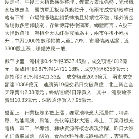
度走強。午後三大指數橫盤整理，鋰電股表現強勢，光伏概
念板塊走高，國防軍工板塊異動拉升，但兩市成交額較昨日
略有下降，市場領漲熱點頻繁轉換且持續性不強，場外資金
進場做多意願較弱，存量博弈特徵顯著。總體而言，A股三
大指數齊漲，滬指全天以紅盤震蕩為主，兩市午後小幅拉
升，中證1000指數漲幅擴大至1.79%，市場情緒活躍，近
3300股上漲，賺錢效應一般。
截至收盤，滬指漲0.44%報3537.45點，成交額達4012億
元；深成指漲0.67%報14711.18點，成交額達6356億元；
創指漲0.81%報3421.33點，成交額達2693億元。兩市成交
額達10368億元，連續第19個交易日突破萬億，北上資金全
天淨賣出2.38億元，終結連續4日淨買入；其中，滬股通淨
賣出10.33億元，深股通淨買入7.95億元。
盤面上，行業板塊多數上漲，鋰電池概念大漲居前，特高
壓、智能電網、風能、光伏等題材大漲，稀土、工業母機充
電樁、軍工、半導體、稀缺資源等概念表現活躍。昨日大漲
的消費股回落，釀酒、食品飲料等板塊跌幅靠前，雲遊戲、