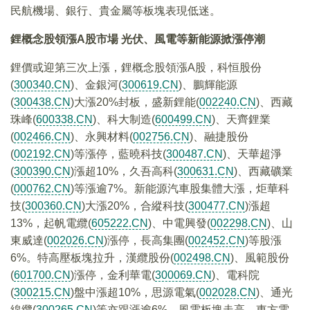
民航機場、銀行、貴金屬等板塊表現低迷。
鋰概念股領漲A股市場 光伏、風電等新能源掀漲停潮
鋰價或迎第三次上漲，鋰概念股領漲A股，科恒股份
(
300340.CN
)、金銀河(
300619.CN
)、鵬輝能源
(
300438.CN
)大漲20%封板，盛新鋰能(
002240.CN
)、西藏
珠峰(
600338.CN
)、科大制造(
600499.CN
)、天齊鋰業
(
002466.CN
)、永興材料(
002756.CN
)、融捷股份
(
002192.CN
)等漲停，藍曉科技(
300487.CN
)、天華超淨
(
300390.CN
)漲超10%，久吾高科(
300631.CN
)、西藏礦業
(
000762.CN
)等漲逾7%。新能源汽車股集體大漲，炬華科
技(
300360.CN
)大漲20%，合縱科技(
300477.CN
)漲超
13%，起帆電纜(
605222.CN
)、中電興發(
002298.CN
)、山
東威達(
002026.CN
)漲停，長高集團(
002452.CN
)等股漲
6%。特高壓板塊拉升，漢纜股份(
002498.CN
)、風範股份
(
601700.CN
)漲停，金利華電(
300069.CN
)、電科院
(
300215.CN
)盤中漲超10%，思源電氣(
002028.CN
)、通光
線纜(
300265.CN
)等亦跟漲逾6%。風電板塊走高，東方電