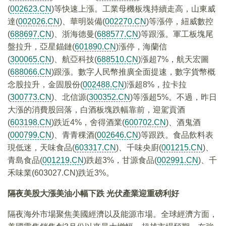
(
002623.CN
)等快速上漲。工業母機板塊持續走高，山東威
達(
002026.CN
)、華明裝備(
002270.CN
)等漲停，紐威數控
(
688697.CN
)、浙海德曼(
688577.CN
)等跟漲。軍工板塊尾
盤拉升，亞星錨鏈(
601890.CN
)漲停，海蘭信
(
300065.CN
)、航亞科技(
688510.CN
)漲超7%，航天宏圖
(
688066.CN
)跟漲。數字人民幣推廣全面提速，數字貨幣概
念股拉升，金固股份(
002488.CN
)漲超8%，拉卡拉
(
300773.CN
)、北信源(
300352.CN
)等漲超5%。不過，昨日
大漲的消費股回落，白酒板塊跌幅靠前，迎駕貢酒
(
603198.CN
)跌近4%，舍得酒業(
600702.CN
)、酒鬼酒
(
000799.CN
)、青青稞酒(
002646.CN
)等跟跌。食品飲料表
現低迷，天味食品(
603317.CN
)、千味央廚(
001215.CN
)、
青島食品(
001219.CN
)跌超3%，甘源食品(
002991.CN
)、千
禾味業(603027.CN)跌近3%。
隔夜美股大漲美油小幅下跌 光伏產業迎重磅利好
隔夜海外市場聚焦美國經濟以及能源市場。全球經濟方面，