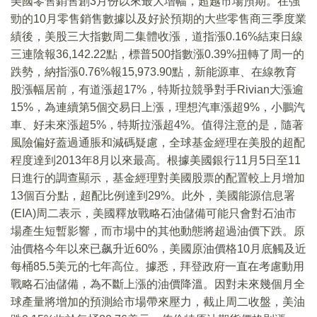
美國零售銷售創3月份以來最大增幅，超越市場預期。在強
勁的10月零售銷售數據以及好於預期的大些零售商三季度業
績後，美股三大指數周二集體收漲，道指漲0.16%結束日線
三連陰報36,142.22點，標普500指數漲0.39%扭轉了周一的
跌勢，納指漲0.76%報15,973.90點，新能源車、在線教育
股漲幅居前，有道漲超17%，特斯拉競爭對手Rivian大漲逾
15%，為連續第5個交易日上漲，理想汽車漲超9%，小鵬汽
車、好未來漲超5%，特斯拉漲超4%。值得注意的是，隨著
風險偏好蓋過通脹和減碼疑慮，全球基金經理在美股的超配
程度達到2013年8月以來最高。根據美國銀行11月5日至11
日進行的調查顯示，基金經理對美國股票的配置較上月增加
13個百分點，超配比例達到29%。此外，美國能源信息署
(EIA)周二表示，美國釋放戰略石油儲備可能只會對石油市
場產生短暫影響，而市場中的其他動態將超過油價下跌。原
油價格今年以來已飙升近60%，美國原油價格10月底觸及近
每桶85.5美元的七年高位。據悉，拜登政府一直在考慮動用
戰略石油儲備，為不斷上漲的油價降溫。因對未來幾個月全
球產量將增加的預測給市場帶來壓力，截止周二收盤，美油