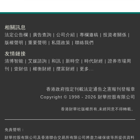
相關訊息
法定公告欄
|
廣告查詢
|
公司介紹
|
專欄邀稿
|
投資者關係
|
版權聲明
|
重要聲明
|
私隱政策
|
聯絡我們
友情鏈接
清博智能
|
艾媒諮詢
|
和訊
|
新時空
|
時代財經
|
證券市場周
刊
|
壹財信
|
權衡財經
|
攬富財經
|
更多...
香港政府指定刊載法定通告之憲報刊登報章
Copyright © 1998 - 2026 財華控股有限公司
香港財華社版權所有,未經同意不得轉載。
免責聲明：
財華控股有限公司及香港聯合交易所有限公司將盡力確保彼等所提供資料