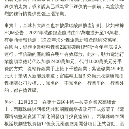
鋰價的走勢，或者說其已成為當下鋰價的一個錨，為愈演愈
烈的鋰行情提供更強上漲預期。
事實上，全球各大鋰企也在披露碳酸鋰擴產計劃。比如根據
SQM公告，2022年碳酸鋰產能將由12萬噸提升至18萬噸。
有券商研報預測，2022年海外鋰企業新增產能約32萬噸。
在國内，鋰礦企業藍科鋰業2萬噸碳酸鋰預計今年年底投入
運行，恒信融的產能將在明年有效釋放。此外，動力電池行
業龍頭寧德時代以加價2400萬加元、代付1000萬美元分手
費的方式，從贛鋒鋰業手上搶下千禧鋰業；紫金礦業49.4億
元大手筆切入新能源賽道；富臨精工擬3.33億元收購鹽湖提
鋰相關公司股權……知名的，不知名的，行業里的，行業外
的，都在搶鋰礦。
另外，11月16日，在第十四屆中國—拉美企業家高峰會
上，西藏珠峰與阿根廷共和國薩爾塔省政府正式簽署了《薩
爾塔省鹽湖資源工業化開發項目投資協議》。西藏珠峰在阿
根廷規劃總投資額17億美元兩個鹽湖開發項目正式啓動。西