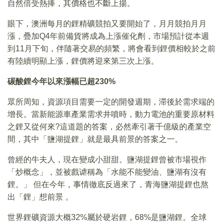
自然倍受熱捧，其價格也不斷上揚。
眼下，澳洲每月的鋰精礦競拍又要開始了，月月競拍月月
漲，疊加Q4年前備貨將成為上漲催化劑，市場預計從本週
到11月下旬，伴隨著交易的頻繁，將會看到鋰價相較於之前
有陸續明顯上漲，鋰價將迎來第三次上漲。
碳酸鋰今年以來漲幅已超230%
眾所周知，資源項目需要一定的開發週期，滞後於需求端的
增長。當新能源車產業需求井噴時，動力電池的重要原材料
之鋰又從何來?這道題的答案，必然牽引著千億級的產業空
間，其中「鹽湖提鋰」就是最具前景的答案之一。
曾經的牛夫人，現在變成小甜甜。鹽湖提鋰曾被市場視作
「炒概念」，並被戲谑稱為「水能不能變油、鹽湖有沒有
鋰。」 但在今年，事情徹底反過來了，青海鹽湖提鋰也熬
出「鋰」想前景 。
世界鋰礦資源大概32%屬於硬岩鋰，68%是鹽湖鋰。全球