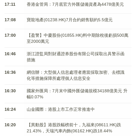
17:11
香港金管局：7月底官方外匯儲備資產為4478億美元
17:08
寶龍地產(01238.HK)7月合約銷售額約5.5億元
17:00
【盈警】中慶股份(01855.HK)料中期除稅後虧損500萬
至2000萬元
16:46
浙江證監局對財通證券股份有限公司採取出具警示函
措施
16:36
網信辦：大型個人信息處理者應當採取加密、去標識
化等措施保障所處理個人信息安全
16:30
國家外匯局：7月末中國外匯儲備規模34188億美元 升
幅0.07%
16:24
山金國際：港股上市工作正常推進中
16:20
【異動股】港股跌幅榜前十，九福來(08611.HK)跌
21.43%，天瑞汽車内飾(06162.HK)跌18.44%