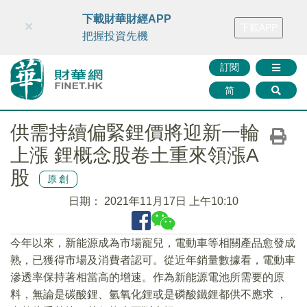
財華智庫網
FINTV
FINMETA
財華證券
媒體矩陣
下載財華財經APP
×
下載APP
智庫沙龍
聯絡我們
把握投資先機
訂閱
简
供需持續偏緊鋰價將迎新一輪
上漲 鋰概念股卷土重來領漲A
股
原創
日期：
2021年11月17日 上午10:10
今年以來，新能源成為市場寵兒，電動車等相關產品愈發成
熟，已獲得市場及消費者認可。從近年銷量數據看，電動車
滲透率保持著相當高的增速。作為新能源電池所需要的原
料，無論是碳酸鋰、氫氧化鋰或是磷酸鐵鋰都供不應求 ，