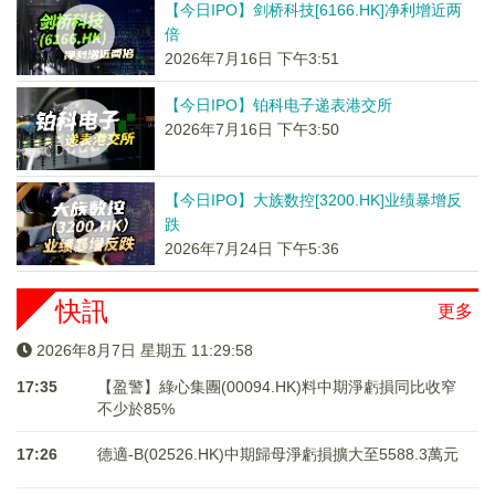
【今日IPO】剑桥科技[6166.HK]净利增近两
倍
2026年7月16日 下午3:51
【今日IPO】铂科电子递表港交所
2026年7月16日 下午3:50
【今日IPO】大族数控[3200.HK]业绩暴增反
跌
2026年7月24日 下午5:36
快訊
更多
2026年8月7日 星期五 11:29:59
17:35
【盈警】綠心集團(00094.HK)料中期淨虧損同比收窄
不少於85%
17:26
德適-B(02526.HK)中期歸母淨虧損擴大至5588.3萬元