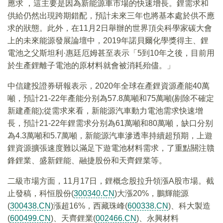
應求 ，這主要是因為新能源車市場的快速增長。鋰需求和
供給仍然出現跨期錯配，預計未來三年也將基本處於供不應
求的狀態。此外，在11月2日舉辦的世界頂尖科學家碳大會
上的未來能源發展論壇中，2019年諾貝爾化學獎得主、鋰
電池之父斯坦利·惠廷厄姆甚至表示「5到10年之後，目前用
於生產鋰離子電池的原材料就會被消耗殆儘。」
中信建投證券研報表示，2020年全球在產鋰資源產能40萬
噸，預計21-22年產能分别為57.8萬噸和75萬噸(剔除不確定
新建產能);從需求來看，新能源汽車動力電池需求快速增
長，預計21-22年鋰需求分别為61萬噸和80萬噸，缺口分别
為4.3萬噸和5.7萬噸，新能源汽車滲透率持續超預期，上遊
鋰資源擴張速度難以滿足下遊電池材料需求，了重點關注贛
鋒鋰業、盛新鋰能、融捷股份和天齊鋰業等。
二級市場方面，11月17日，鋰概念股拉升領漲A股市場。截
止發稿，科恒股份(
300340.CN
)大漲20%，鵬輝能源
(
300438.CN
)漲超16%，西藏珠峰(
600338.CN
)、科大製造
(
600499.CN
)、天齊鋰業(
002466.CN
)、永興材料