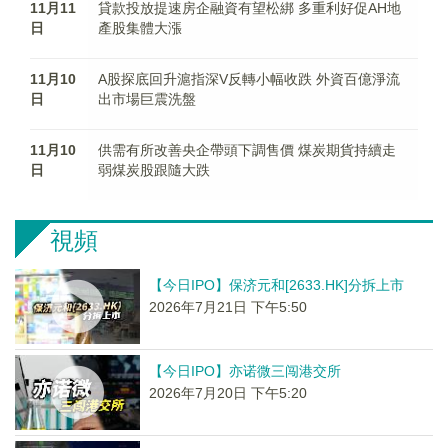
11月11
貸款投放提速房企融資有望松綁 多重利好促AH地
日
產股集體大漲
11月10
A股探底回升滬指深V反轉小幅收跌 外資百億淨流
日
出市場巨震洗盤
11月10
供需有所改善央企帶頭下調售價 煤炭期貨持續走
日
弱煤炭股跟隨大跌
視頻
【今日IPO】保济元和[2633.HK]分拆上市
2026年7月21日 下午5:50
【今日IPO】亦诺微三闯港交所
2026年7月20日 下午5:20