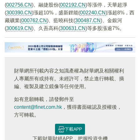
(
002756.CN
)、融捷股份(
002192.CN
)等漲停，天華超淨
(
300390.CN
)漲超10%，盛新鋰能(
002240.CN
)漲超8%，西
藏礦業(
000762.CN
)、藍曉科技(
300487.CN
)、金銀河
(
300619.CN
)、久吾高科(
300631.CN
)等多股漲逾7%。
財華網所刊載內容之知識產權為財華網及相關權利
人專屬所有或持有。未經許可，禁止進行轉載、摘
編、複製及建立鏡像等任何使用。
如有意願轉載，請發郵件至
content@finet.com.hk
，獲得書面確認及授權後，
方可轉載。
下載APP
下載財華財經APP，把握投資先機