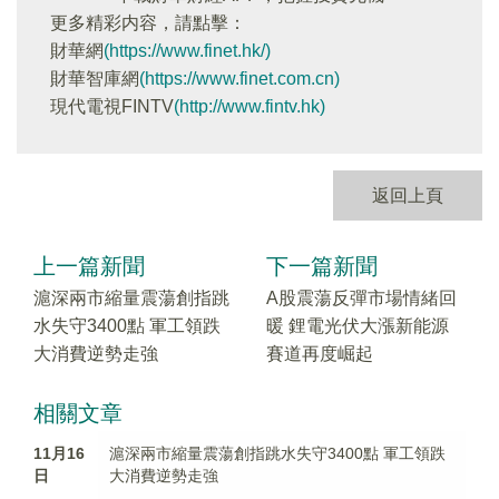
更多精彩内容，請點擊：
財華網
(https://www.finet.hk/)
財華智庫網
(https://www.finet.com.cn)
現代電視FINTV
(http://www.fintv.hk)
返回上頁
上一篇新聞
下一篇新聞
滬深兩市縮量震蕩創指跳
A股震蕩反彈市場情緒回
水失守3400點 軍工領跌
暖 鋰電光伏大漲新能源
大消費逆勢走強
賽道再度崛起
相關文章
11月16
滬深兩市縮量震蕩創指跳水失守3400點 軍工領跌
日
大消費逆勢走強