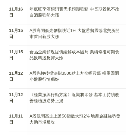
11月16
年底旺季酒類消費需求預期強勁 中長期景氣不改
日
白酒股強勢大漲
11月15
A股高開低走創指跌近1% 大盤蓄勢震蕩北交所開
日
市首日新股大漲
11月15
食品企業頻現提價緩解成本困局 業績修復可期食
日
品飲料股反彈大漲
11月12
A股先抑後揚滬指3500點上方窄幅震蕩 權重回調
日
小盤股行情獨好
11月12
《種業振興行動方案》近期將印發 基本面持續改
日
善種植股逆勢上揚
11月11
A股低開高走上證50指數大漲2% 地產金融強勢發
日
力助市場反攻