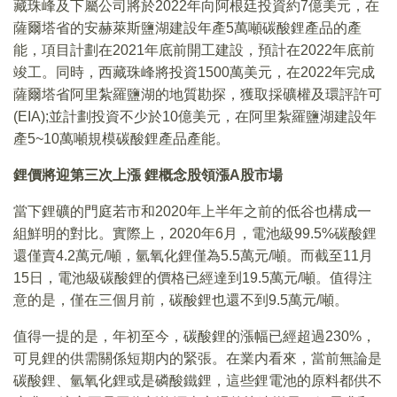
藏珠峰及下屬公司將於2022年向阿根廷投資約7億美元，在
薩爾塔省的安赫萊斯鹽湖建設年產5萬噸碳酸鋰產品的產
能，項目計劃在2021年底前開工建設，預計在2022年底前
竣工。同時，西藏珠峰將投資1500萬美元，在2022年完成
薩爾塔省阿里紮羅鹽湖的地質勘探，獲取採礦權及環評許可
(EIA);並計劃投資不少於10億美元，在阿里紮羅鹽湖建設年
產5~10萬噸規模碳酸鋰產品產能。
鋰價將迎第三次上漲 鋰概念股領漲A股市場
當下鋰礦的門庭若市和2020年上半年之前的低谷也構成一
組鮮明的對比。實際上，2020年6月，電池級99.5%碳酸鋰
還僅賣4.2萬元/噸，氫氧化鋰僅為5.5萬元/噸。而截至11月
15日，電池級碳酸鋰的價格已經達到19.5萬元/噸。值得注
意的是，僅在三個月前，碳酸鋰也還不到9.5萬元/噸。
值得一提的是，年初至今，碳酸鋰的漲幅已經超過230%，
可見鋰的供需關係短期内的緊張。在業内看來，當前無論是
碳酸鋰、氫氧化鋰或是磷酸鐵鋰，這些鋰電池的原料都供不