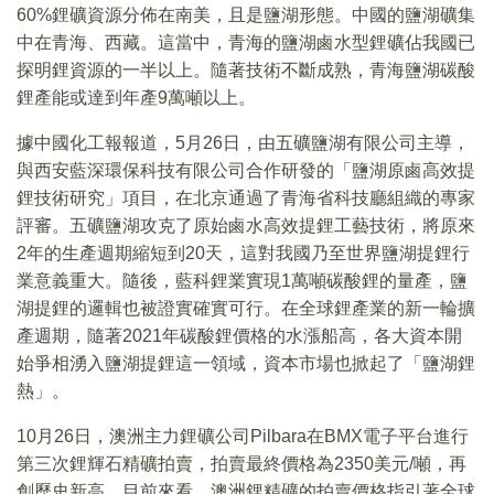
60%鋰礦資源分佈在南美，且是鹽湖形態。中國的鹽湖礦集
中在青海、西藏。這當中，青海的鹽湖鹵水型鋰礦佔我國已
探明鋰資源的一半以上。隨著技術不斷成熟，青海鹽湖碳酸
鋰產能或達到年產9萬噸以上。
據中國化工報報道，5月26日，由五礦鹽湖有限公司主導，
與西安藍深環保科技有限公司合作研發的「鹽湖原鹵高效提
鋰技術研究」項目，在北京通過了青海省科技廳組織的專家
評審。五礦鹽湖攻克了原始鹵水高效提鋰工藝技術，將原來
2年的生產週期縮短到20天，這對我國乃至世界鹽湖提鋰行
業意義重大。隨後，藍科鋰業實現1萬噸碳酸鋰的量產，鹽
湖提鋰的邏輯也被證實確實可行。在全球鋰產業的新一輪擴
產週期，隨著2021年碳酸鋰價格的水漲船高，各大資本開
始爭相湧入鹽湖提鋰這一領域，資本市場也掀起了「鹽湖鋰
熱」。
10月26日，澳洲主力鋰礦公司Pilbara在BMX電子平台進行
第三次鋰輝石精礦拍賣，拍賣最終價格為2350美元/噸，再
創歷史新高。目前來看，澳洲鋰精礦的拍賣價格指引著全球